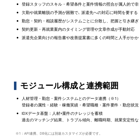
登録スタッフのスキル・希望条件と案件情報の照合が属人的で非
欠勤や就業離脱の予測が困難で､ 派遣先への対応に時間を要する
勤怠・契約・相談履歴がシステムごとに分散し、把握と引き継ぎ
契約更新・再就業案内のタイミング管理や文章作成が手動対応
派遣先企業向けの報告書や改善提案書に多くの時間と人手がかか
モジュール構成と連携範囲
人材管理・勤怠・案件システムとのデータ連携（※1）
登録者の属性・経験・稼働実績・希望職種・案件要件・勤怠状況な
IDXデータ基盤：人材×案件のナレッジを蓄積
過去のマッチング結果、トラブル傾向、離職時期、就業安定性な
※1：API連携、DB化には別途カスタマイズが必要です。