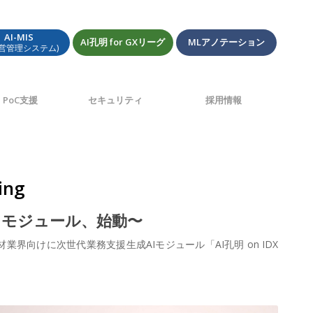
AI-MIS
AI孔明 for GXリーグ
MLアノテーション
経営管理システム)
PoC支援
セキュリティ
採用情報
ing
Iモジュール、始動〜
界向けに次世代業務支援生成AIモジュール「AI孔明 on IDX