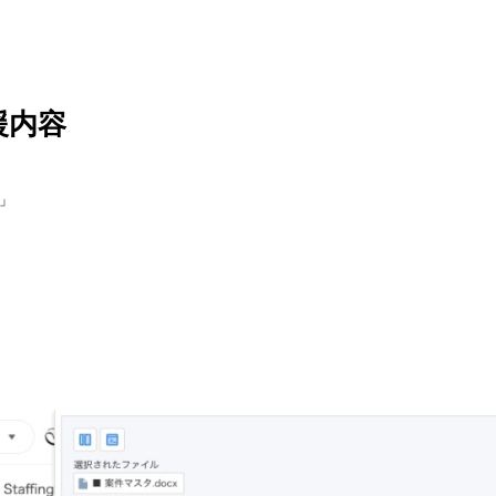
援内容
」
。