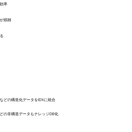
効率
が煩雑
る
どの構造化データをIDXに統合
どの非構造データもナレッジDB化