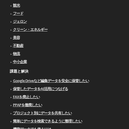
観光
フード
ジェロン
クリーン・エネルギー
美容
不動産
物流
中小企業
課題と解決
Google Driveなど編集データを安全に保管したい
保管したデータをAI活用につなげる
FAXを廃止したい
PPAPを撤廃したい
プロジェクト別にデータを共有したい
簡単にデータを検索できるように整理したい
機密データでも使うには