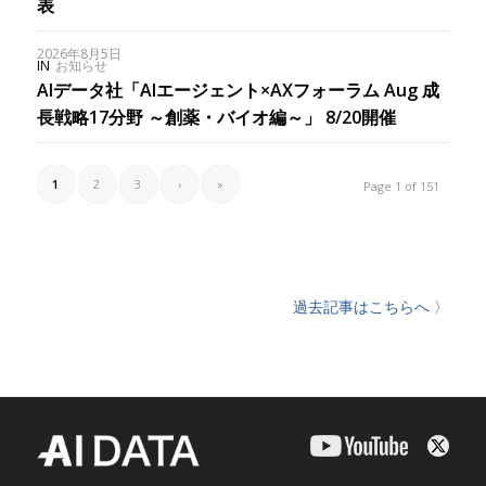
表
2026年8月5日
IN
お知らせ
AIデータ社「AIエージェント×AXフォーラム Aug 成
長戦略17分野 ～創薬・バイオ編～」 8/20開催
1
2
3
›
»
Page 1 of 151
過去記事はこちらへ 〉