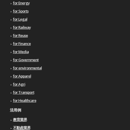
for Energy
for Sports
for Legal
for Railway
for Reuse
for Finance
for Media
for Government
for environmental
for Apparel
for Agri
for Transport
for Healthcare
活用例
教育業界
不動産業界