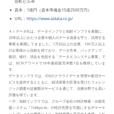
谷町ビル4F
資本：1億円（資本準備金15億2500万円）
URL：
https://www.aidata.co.jp/
ＡＩデータ社は、データインフラと知財インフラを基盤に、
20年以上にわたり企業や個人のデータ資産を守り、活用する
事業を展開してきました。1万社以上の企業、100万人以上
のお客様から信頼を得ており、データ共有、バックアップ、
復旧、移行、消去を包括する「データエコシステム事業」で
は、BCNアワードで16年連続販売本数1位を獲得していま
す。
データインフラでは、IDXのクラウドデータ管理や復旧サー
ビスを提供するとともに、経済産業大臣賞を受けたフォレン
ジック調査や証拠開示サービスを通じて、法務分野でも高い
評価を得ています。
一方、知財インフラでは、グループ会社の特許検索・出願支
援システム『Tokkyo.Ai』や特許売買を可能にするIPマーケ
ットプレイスの構築により、知財管理と収益化を支援。これ