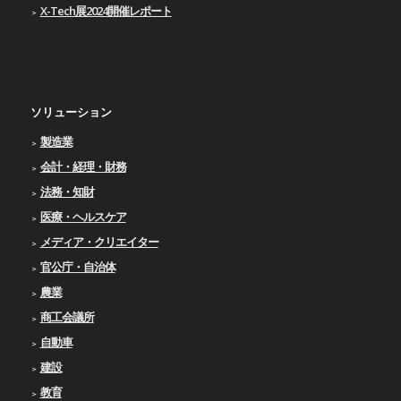
X-Tech展2024開催レポート
ソリューション
製造業
会計・経理・財務
法務・知財
医療・ヘルスケア
メディア・クリエイター
官公庁・自治体
農業
商工会議所
自動車
建設
教育