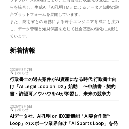
らを統合し、生成AI『AI孔明TM』によるデータと知財の融
合プラットフォームを展開しています。
また、防衛省との連携による若手エンジニア育成にも注力
し、データ管理と知財保護を通じて社会基盤の強化に貢献し
ています。
新着情報
2026年8月7日
IN
お知らせ
行政書士の過去案件がAI資産になる時代 行政書士向
け「AI Legal Loop on IDX」始動 〜申請書・契約
書・許認可ノウハウをAIが学習し、未来の競争力
2026年8月6日
IN
お知らせ
AIデータ社、AI孔明 on IDX新機能「AI突合作業™︎
Loop」のスポーツ業界向け「AI Sports Loop」を発