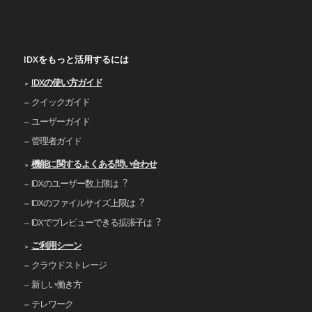
IDXをもっと活用するには
IDXの使い⽅ガイド
クイックガイド
ユーザーガイド
管理者ガイド
機能に関するよくある問い合わせ
IDXのユーザー数上限は︖
IDXのファイルサイズ上限は︖
IDXでプレビューできる拡張⼦は︖
ご利⽤シーン
クラウドストレージ
新しい働き⽅
テレワーク