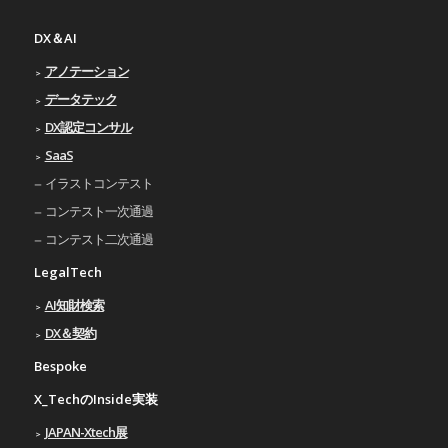
DX＆AI
アノテーション
データテック
DX認定コンサル
SaaS
イラストコンテスト
コンテスト一次通過
コンテスト二次通過
LegalTech
AI知財検索
DX＆契約
Bespoke
X_TechのInside実装
JAPAN-Xtech展