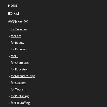
HOME
IDXとは
AI孔明 on IDX
for Telecom
for Care
for Beauty
for Fisheries
for EC
for Chemicals
for Education
for Manufacturing
for Customs
for Tourism
for Publishing
for HR Staffing