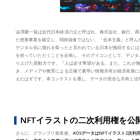
澁澤榮一翁は近代日本経済の父と呼ばれ、株式会社、銀行、商
た慈善事業を確立し、弱肉強食ではない、「合本主義」と呼ん
デジタル化に後れを取ったと言われている日本が挽回するには
を担っていただくことを企画し、そのアイコンとして、デジタ
り上げた原動力です。『人は必ず希望がある。また、これが無
き、メディアや教育による正確で素早い情報共有が経済発展に
えたはずです。本コンテストを通し、データの安全な共有と活
NFTイラストの二次利用権を公
さらに、グランプリ発表後、
AOSデータはNFTイラスト2次