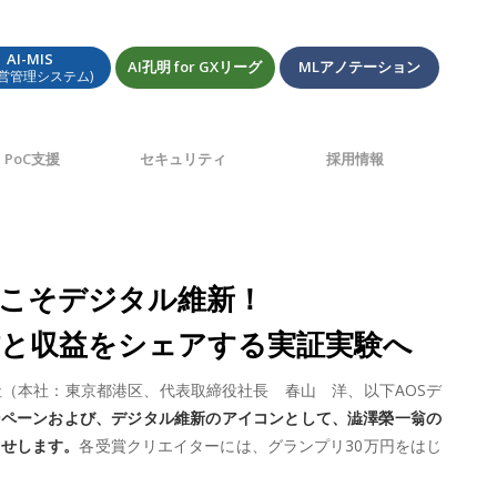
AI-MIS
AI孔明 for GXリーグ
MLアノテーション
経営管理システム)
PoC支援
セキュリティ
採用情報
「今こそデジタル維新！
作と収益をシェアする実証実験へ
社（本社：東京都港区、代表取締役社長 春山 洋、以下AOSデ
ンペーンおよび、デジタル維新のアイコンとして、澁澤榮一翁の
らせします。
各受賞クリエイターには、グランプリ30万円をはじ