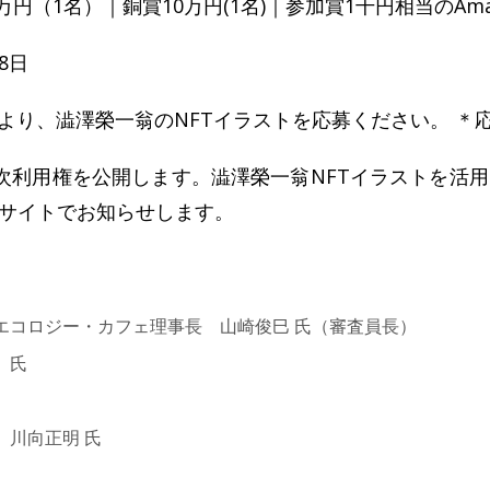
円（1名）｜銅賞10万円(1名)｜参加賞1千円相当のAma
8日
より、澁澤榮一翁のNFTイラストを応募ください。 ＊
2次利用権を公開します。澁澤榮一翁NFTイラストを活
サイトでお知らせします。
エコロジー・カフェ理事長 山崎俊巳 氏（審査員長）
 氏
川向正明 氏