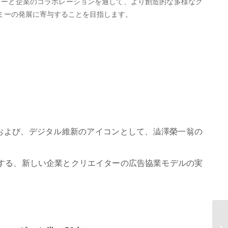
ターと企業のコラボレーションを通して、より創造的な多様なク
ミーの発展に寄与することを目指します。
ンおよび、デジタル維新のアイコンとして、澁澤榮一翁の
供する、新しい企業とクリエイターの広告協業モデルの実
「