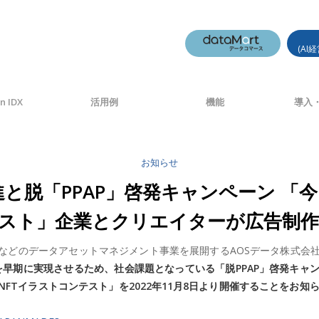
(AI
n IDX
活用例
機能
導入・
お知らせ
進と脱「PPAP」啓発キャンペーン 
テスト」企業とクリエイターが広告制
などのデータアセットマネジメント事業を展開するAOSデータ株式会
を早期に実現させるため、社会課題となっている「脱PPAP」啓発キャ
FTイラストコンテスト」を2022年11月8日より開催することをお知