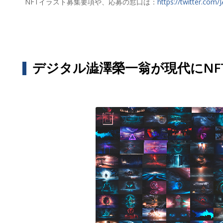
NFTイラスト募集要項や、応募の窓口は：
https://twitter.co
デジタル澁澤榮一翁が現代にNF