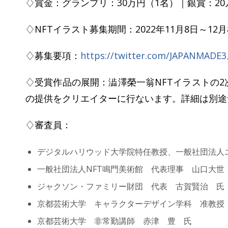
♢賞金：グランプリ：30万円（1名）｜銀賞：20万
♢NFTイラスト募集期間：2022年11月8日～12月
♢募集要項：
https://twitter.com/JAPANMADE3
♢受賞作品の展開：澁澤榮一翁NFTイラストの
の提供をクリエイターに行ないます。詳細は別途
♢審査員：
デジタルハリウッド大学院特任教授、一般社団法人
一般社団法人NFT鳴門美術館 代表理事 山口大世
ジャクソン・ファミリー財団 代表 古賀賢治 氏
京都芸術大学 キャラクターデザイン学科 准教授 
京都芸術大学 非常勤講師 赤津 豊 氏