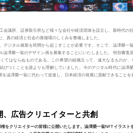
工会議所、証券取引所など様々な会社や経済団体を設立し、新時代の
だ、真の経済と社会の善循環のしくみを整備しました。
、デジタル維新を民間から起こすことが必要です。そこで、澁澤榮一
ル澁澤榮一翁のデザイン画を募集することにいたしました。 特別審査
くてはならぬものである。この希望の組織立って、遠大なるものが、
結びつくことを誰よりも理解していました。今のデジタル時代に澁澤
用を澁澤榮一翁に代わって促進し、日本経済の発展に貢献できることを
開、広告クリエイターと共創
利用権をクリエイターの皆様に公開いたします。澁澤榮一翁NFTイラス