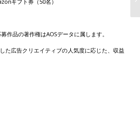
zonギフト券（50名）
渋
応募作品の著作権はAOSデータに属します。
用した広告クリエイティブの人気度に応じた、収益