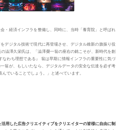
社会・経済インフラを整備し、同時に、当時「養育院」と呼ばれ
翁をデジタル技術で現代に再登場させ、デジタル維新の旗振り役
員の澁澤久栄氏は、「澁澤榮一翁の座右の銘こそが、新時代を創
すなわち理想である』 翁は早期に情報インフラの重要性に気づ
榮一翁が、もしいたなら、デジタルデータの安全な伝達を必ず考
喜んでいることでしょう。」と述べています。
トを活用した広告クリエイティブをクリエイターの皆様に自由に制