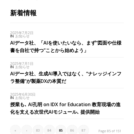
新着情報
2025年7月2日
IN
お知らせ
AIデータ社、「AIを使いたいなら、まず“図面や仕様
書を自社で持つ”ことから始めよう」
2025年7月1日
IN
お知らせ
AIデータ社、生成AI導入ではなく、“ナレッジインフ
ラ整備”が製薬DXの本質だ
2025年6月30日
IN
お知らせ
授業も､ AI孔明 on IDX for Education 教育現場の進
化を支える次世代AIモジュール､ 提供開始
«
‹
83
84
85
86
87
Page 85 of 151