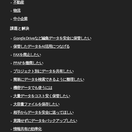
不動産
物流
中小企業
課題と解決
Google Driveなど編集データを安全に保管したい
保管したデータをAI活用につなげる
FAXを廃止したい
PPAPを撤廃したい
プロジェクト別にデータを共有したい
簡単にデータを検索できるように整理したい
機密データでも使うには
大量データをコスト安く保管したい
大容量ファイルを保存したい
相手からデータを安全に送ってほしい
意識せずにデータをバックアップしたい
情報共有の効率化