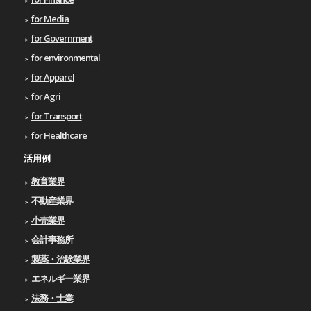
for Media
for Government
for environmental
for Apparel
for Agri
for Transport
for Healthcare
活用例
教育業界
不動産業界
小売業界
会計事務所
製薬・治験業界
エネルギー業界
法務・士業