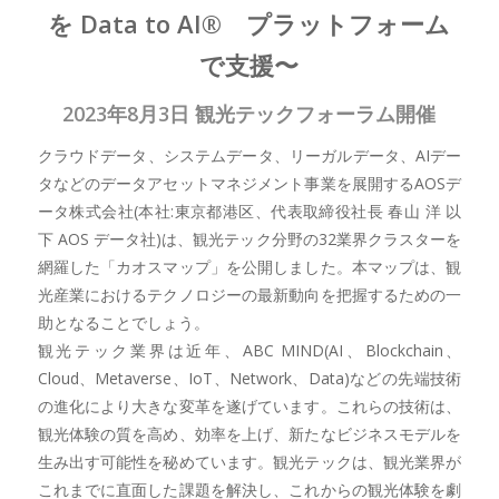
を Data to AI® プラットフォーム
で支援〜
2023年8月3日 観光テックフォーラム開催
クラウドデータ、システムデータ、リーガルデータ、AIデー
タなどのデータアセットマネジメント事業を展開するAOSデ
ータ株式会社(本社:東京都港区、代表取締役社長 春山 洋 以
下 AOS データ社)は、観光テック分野の32業界クラスターを
網羅した「カオスマップ」を公開しました。本マップは、観
光産業におけるテクノロジーの最新動向を把握するための一
助となることでしょう。
観光テック業界は近年、ABC MIND(AI、Blockchain、
Cloud、Metaverse、IoT、Network、Data)などの先端技術
の進化により大きな変革を遂げています。これらの技術は、
観光体験の質を高め、効率を上げ、新たなビジネスモデルを
生み出す可能性を秘めています。観光テックは、観光業界が
これまでに直面した課題を解決し、これからの観光体験を劇