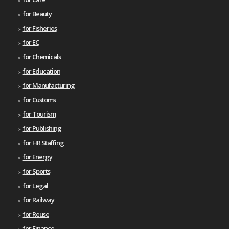
for Beauty
for Fisheries
for EC
for Chemicals
for Education
for Manufacturing
for Customs
for Tourism
for Publishing
for HR Staffing
for Energy
for Sports
for Legal
for Railway
for Reuse
for Finance