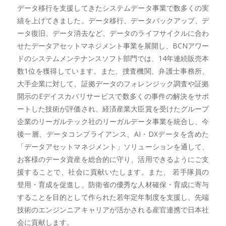
データ移行を支援してきたシステムデータ事業で数多くの実
績を上げてきました。データ移行、データバックアップ、デ
ータ復旧、データ消去など、データのライフサイクルに合わ
せたデータアセットマネジメント事業を展開し、BCNアワー
ドのシステムメンテナンスソフト部門では、14年連続販売本
数1位を獲得しています。また、捜査機関、弁護士事務所、
大手企業に対して、証拠データのフォレンジック調査や証拠
開示のEデイスカバリサービスで数多くの事件の解決をサポ
ートした技術が評価され、経済産業大臣賞を受けたグループ
企業のリーガルテック社のリーガルデータ事業を統合し、今
後一層、データコンプライアンス、AI・DXデータを含めた
「データアセットマネジメント」ソリューションを通して、
お客様のデータ資産を総合的に守り、活用できるようにご支
援することで、社会に貢献いたします。また、 若手隊員の
登用・育成を促進し、防衛省の優秀な人材確保・育成に寄与
することを目的として作られた若年定年制度を支援し、先端
技術のエンジンニアキャリアが活かされる産官連携で日本社
会に貢献します。