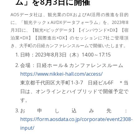
ム」を8月3日に開催
AOSデータ社は、観光業のDXおよびAI活用の推進を目的
に、「観光テックｘAI/DXデータフォーラム」を、2023年8
月3日に、【観光×ビッグデータ】【インバウンド×DX】【宿
泊業×DX】【国際進出×DX】のセッションに7社ご登壇頂
き、大手町の日経カンファレンスルームで開催いたします。
日時：2023年8月3日（木）14:00～17:15
会場：日経ホール＆カンファレンスルーム
https://www.nikkei-hall.com/access/
東京都千代田区大手町1-3-7 日経ビル6F ＊当
日は、オンラインとハイブリッドで開催予定で
す。
お申し込み先：
https://form.aosdata.co.jp/corporate/event2308-
input/