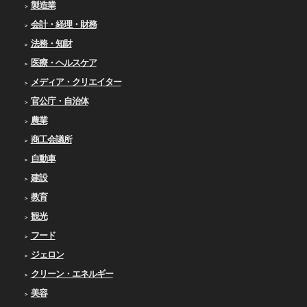
製造業
会計・経理・財務
法務・知財
医療・ヘルスケア
メディア・クリエイター
官公庁・自治体
農業
商工会議所
自動車
建設
教育
観光
フード
ジェロン
クリーン・エネルギー
美容