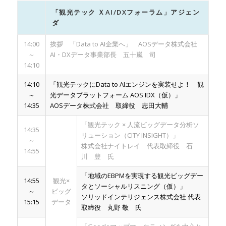
「観光テック ＸAI/DXフォーラム」アジェン
ダ
14:00
挨拶 「Data to AI企業へ」 AOSデータ株式会社
～
AI・DXデータ事業部長 五十嵐 司
14:10
14:10
「観光テックにData to AIエンジンを実装せよ！ 観
～
光データプラットフォーム AOS IDX（仮）」
14:35
AOSデータ株式会社 取締役 志田大輔
「観光テック × 人流ビッグデータ分析ソ
14:35
リューション（CITY INSIGHT）」
～
株式会社ナイトレイ 代表取締役 石
14:55
川 豊 氏
「地域のEBPMを実現する観光ビッグデー
14:55
観光×
タとソーシャルリスニング（仮）」
～
ビッグ
ソリッドインテリジェンス株式会社 代表
15:15
データ
取締役 丸野 敬 氏