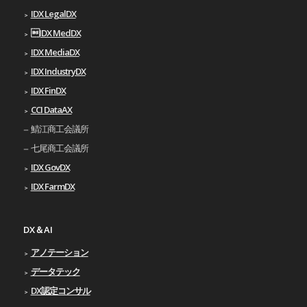
IDX LegalDX
IDX MedDX
IDX MediaDX
IDX IndustryDX
IDX FinDX
CCI DataAX
鯖江商工会議所
七尾商工会議所
IDX GovDX
IDX FarmDX
DX＆AI
アノテーション
データテック
DX認定コンサル