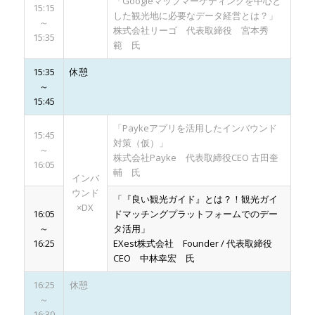
「Googleマップマーケティングを中心と
15:15
した観光地に必要なデータ経営とは？」
～
株式会社リーゴ 代表取締役 宮本秀
15:35
範 氏
15:35
休憩
～
15:45
「Paykeアプリを活用したインバウンド
15:45
対策（仮）」
～
株式会社Payke 代表取締役CEO 古田奎
16:05
輔 氏
インバ
ウンド
「『良い観光ガイド』とは？！観光ガイ
×DX
16:05
ドマッチングプラットフォームでのデー
～
タ活用」
16:25
EXest株式会社 Founder / 代表取締役
CEO 中林幸宏 氏
16:25
休憩
～
16:30