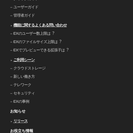
ユーザーガイド
管理者ガイド
機能に関するよくある問い合わせ
IDXのユーザー数上限は︖
IDXのファイルサイズ上限は︖
IDXでプレビューできる拡張⼦は︖
ご利⽤シーン
クラウドストレージ
新しい働き⽅
テレワーク
セキュリティ
IDXの事例
お知らせ
リリース
お役立ち情報