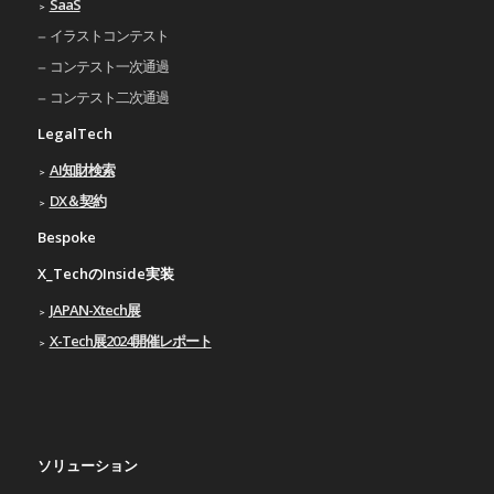
SaaS
イラストコンテスト
コンテスト一次通過
コンテスト二次通過
LegalTech
AI知財検索
DX＆契約
Bespoke
X_TechのInside実装
JAPAN-Xtech展
X-Tech展2024開催レポート
ソリューション