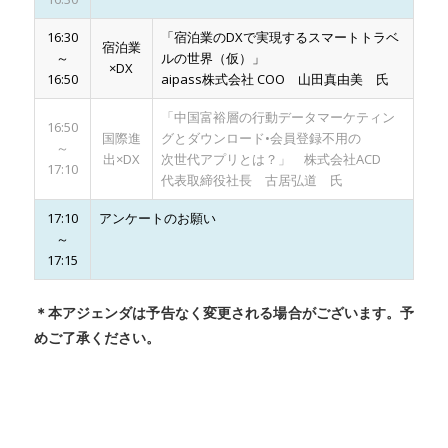
16:30
「宿泊業のDXで実現するスマートトラベ
宿泊業
～
ルの世界（仮）」
×DX
16:50
aipass株式会社 COO 山田真由美 氏
「中国富裕層の行動データマーケティン
16:50
国際進
グとダウンロード•会員登録不用の
～
出×DX
次世代アプリとは？」 株式会社ACD
17:10
代表取締役社長 古居弘道 氏
17:10
アンケートのお願い
～
17:15
＊本アジェンダは予告なく変更される場合がございます。予
めご了承ください。