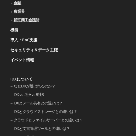
金融
農業界
鯖江商工会議所
機能
導入・PoC支援
セキュリティ＆データ主権
イベント情報
IDXについて
なぜIDXが選ばれるのか？
IDX vs L社V vs B社B
IDXとメール共有との違いは？
IDXとクラウドストレージとの違いは？
クラウドとファイルサーバーとの違いは？
IDXと文書管理ツールとの違いは？