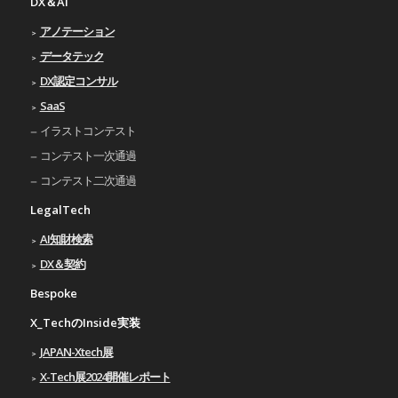
DX＆AI
アノテーション
データテック
DX認定コンサル
SaaS
イラストコンテスト
コンテスト一次通過
コンテスト二次通過
LegalTech
AI知財検索
DX＆契約
Bespoke
X_TechのInside実装
JAPAN-Xtech展
X-Tech展2024開催レポート