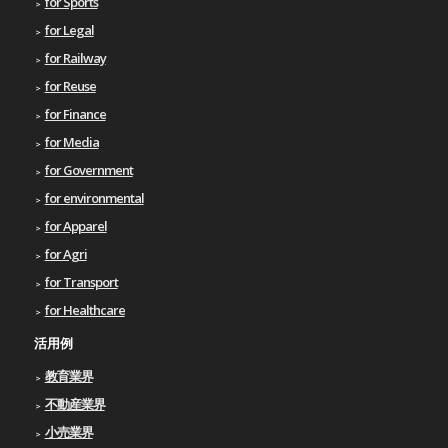
for Sports
for Legal
for Railway
for Reuse
for Finance
for Media
for Government
for environmental
for Apparel
for Agri
for Transport
for Healthcare
活用例
教育業界
不動産業界
小売業界