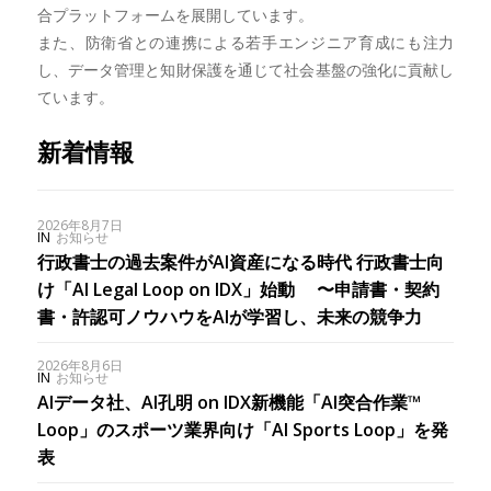
合プラットフォームを展開しています。
また、防衛省との連携による若手エンジニア育成にも注力
し、データ管理と知財保護を通じて社会基盤の強化に貢献し
ています。
新着情報
2026年8月7日
IN
お知らせ
行政書士の過去案件がAI資産になる時代 行政書士向
け「AI Legal Loop on IDX」始動 〜申請書・契約
書・許認可ノウハウをAIが学習し、未来の競争力
2026年8月6日
IN
お知らせ
AIデータ社、AI孔明 on IDX新機能「AI突合作業™︎
Loop」のスポーツ業界向け「AI Sports Loop」を発
表