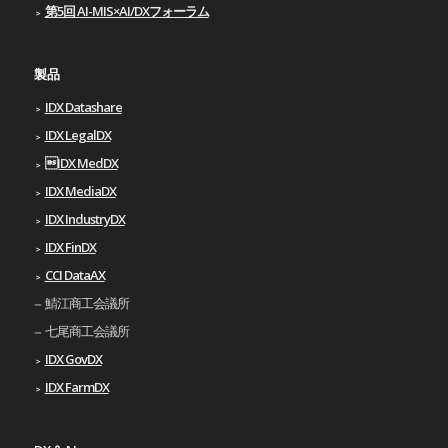
第5回 AI-MIS×AI/DXフォーラム
製品
IDX Datashare
IDX LegalDX
IDX MedDX
IDX MediaDX
IDX IndustryDX
IDX FinDX
CCI DataAX
鯖江商工会議所
七尾商工会議所
IDX GovDX
IDX FarmDX