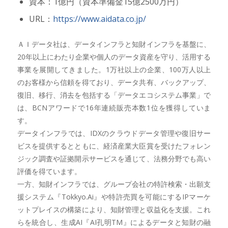
資本：1億円（資本準備金15億2500万円）
URL：
https://www.aidata.co.jp/
ＡＩデータ社は、データインフラと知財インフラを基盤に、
20年以上にわたり企業や個人のデータ資産を守り、活用する
事業を展開してきました。1万社以上の企業、100万人以上
のお客様から信頼を得ており、データ共有、バックアップ、
復旧、移行、消去を包括する「データエコシステム事業」で
は、BCNアワードで16年連続販売本数1位を獲得していま
す。
データインフラでは、IDXのクラウドデータ管理や復旧サー
ビスを提供するとともに、経済産業大臣賞を受けたフォレン
ジック調査や証拠開示サービスを通じて、法務分野でも高い
評価を得ています。
一方、知財インフラでは、グループ会社の特許検索・出願支
援システム『Tokkyo.Ai』や特許売買を可能にするIPマーケ
ットプレイスの構築により、知財管理と収益化を支援。これ
らを統合し、生成AI『AI孔明TM』によるデータと知財の融