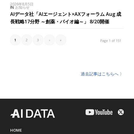
2026年8月5日
IN
お知らせ
AIデータ社「AIエージェント×AXフォーラム Aug 成
長戦略17分野 ～創薬・バイオ編～」 8/20開催
1
2
3
›
»
Page 1 of 151
過去記事はこちらへ 〉
HOME