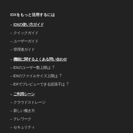
IDXをもっと活用するには
IDXの使い⽅ガイド
クイックガイド
ユーザーガイド
管理者ガイド
機能に関するよくある問い合わせ
IDXのユーザー数上限は︖
IDXのファイルサイズ上限は︖
IDXでプレビューできる拡張⼦は︖
ご利⽤シーン
クラウドストレージ
新しい働き⽅
テレワーク
セキュリティ