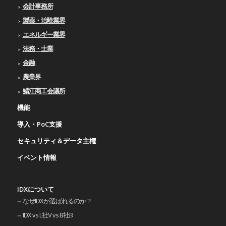
会計事務所
製薬・治験業界
エネルギー業界
法務・士業
金融
農業界
鯖江商工会議所
機能
導入・PoC支援
セキュリティ＆データ主権
イベント情報
IDXについて
なぜIDXが選ばれるのか？
IDX vs L社V vs B社B