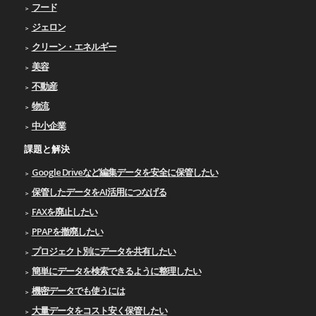
フード
ジェロン
クリーン・エネルギー
美容
不動産
物流
中小企業
課題と解決
Google Driveなど編集データを安全に保管したい
保管したデータをAI活用につなげる
FAXを廃止したい
PPAPを撤廃したい
プロジェクト別にデータを共有したい
簡単にデータを検索できるように整理したい
機密データでも使うには
大量データをコスト安く保管したい