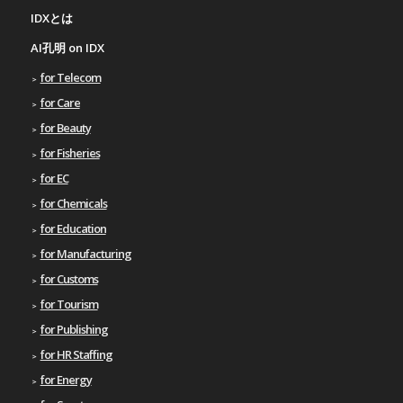
IDXとは
AI孔明 on IDX
for Telecom
for Care
for Beauty
for Fisheries
for EC
for Chemicals
for Education
for Manufacturing
for Customs
for Tourism
for Publishing
for HR Staffing
for Energy