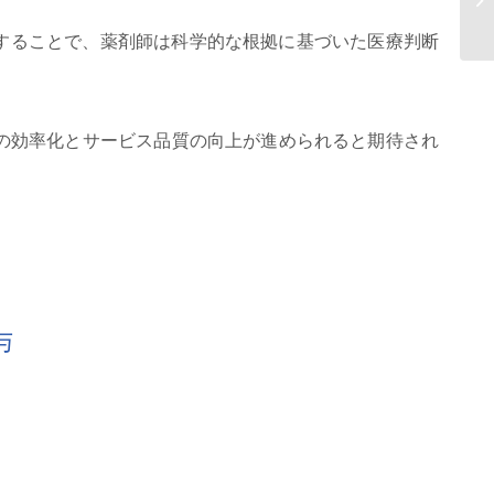
界
することで、薬剤師は科学的な根拠に基づいた医療判断
の効率化とサービス品質の向上が進められると期待され
与