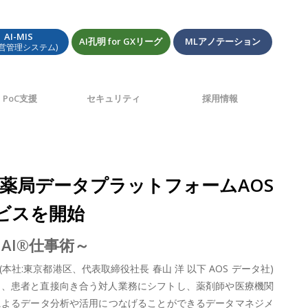
AI-MIS
AI孔明 for GXリーグ
MLアノテーション
経営管理システム)
PoC支援
セキュリティ
採用情報
化「薬局データプラットフォームAOS
サービスを開始
AI®仕事術～
:東京都港区、代表取締役社長 春山 洋 以下 AOS データ社)
減し、患者と直接向き合う対人業務にシフトし、薬剤師や医療機関
によるデータ分析や活用につなげることができるデータマネジメ