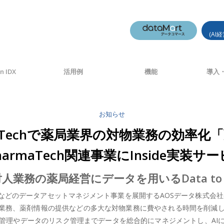
(AI
n IDX
活用例
機能
導入・
お知らせ
armaTechで薬局業界の対物業務の効率
harmaTech関連事業にInside実装
人業務の薬局経営にデータを用いるData to 
のデータアセットマネジメント事業を展開するAOSデータ株式会社(本社
、調剤業務、薬剤情報の提供などの多大な対物業務に費やされる時間を削
管理やデータのリスク管理までデータを総合的にマネジメントし、AI