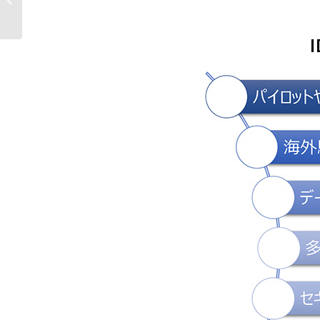
ータ社の『IDX 年末調...