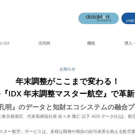
(AI
n IDX
活用例
機能
導入・
お知らせ
年末調整がここまで変わる！
の『IDX 年末調整マスター航空』で革
I『AI孔明』のデータと知財エコシステムの融
社:東京都港区、代表取締役社長 佐々木 隆仁 以下 AOS データ社)は、
整マスター航空」サービスは、多様な職種や独自の給与体系を抱える航空