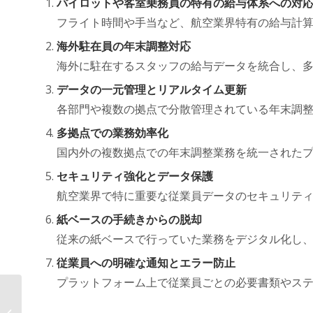
パイロットや客室乗務員の特有の給与体系への対
フライト時間や手当など、航空業界特有の給与計
海外駐在員の年末調整対応
海外に駐在するスタッフの給与データを統合し、
データの一元管理とリアルタイム更新
各部門や複数の拠点で分散管理されている年末調
多拠点での業務効率化
国内外の複数拠点での年末調整業務を統一された
セキュリティ強化とデータ保護
航空業界で特に重要な従業員データのセキュリテ
紙ベースの手続きからの脱却
従来の紙ベースで行っていた業務をデジタル化し
従業員への明確な通知とエラー防止
プラットフォーム上で従業員ごとの必要書類やス
年末調整がここまで変わる！ AOSデ