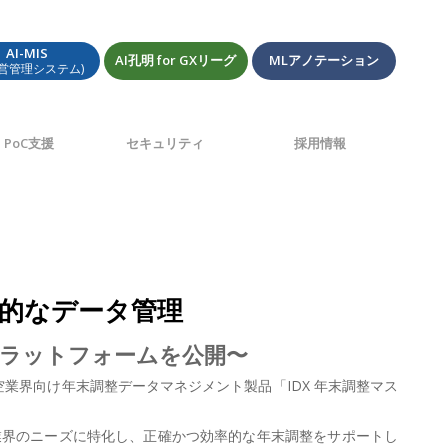
AI-MIS
AI孔明 for GXリーグ
MLアノテーション
経営管理システム)
PoC支援
セキュリティ
採用情報
新的なデータ管理
合プラットフォームを公開〜
航空業界向け年末調整データマネジメント製品「IDX 年末調整マス
業界のニーズに特化し、正確かつ効率的な年末調整をサポートし