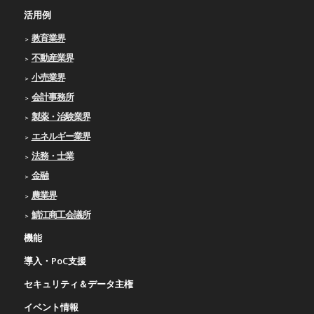
活用例
教育業界
不動産業界
小売業界
会計事務所
製薬・治験業界
エネルギー業界
法務・士業
金融
農業界
鯖江商工会議所
機能
導入・PoC支援
セキュリティ＆データ主権
イベント情報