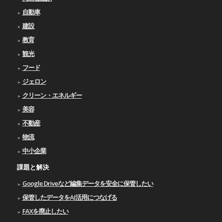
自動車
建設
教育
観光
フード
ジェロン
クリーン・エネルギー
美容
不動産
物流
中小企業
課題と解決
Google Driveなど編集データを安全に保管したい
保管したデータをAI活用につなげる
FAXを廃止したい