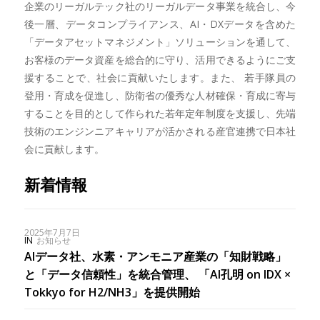
企業のリーガルテック社のリーガルデータ事業を統合し、今
後一層、データコンプライアンス、AI・DXデータを含めた
「データアセットマネジメント」ソリューションを通して、
お客様のデータ資産を総合的に守り、活用できるようにご支
援することで、社会に貢献いたします。また、 若手隊員の
登用・育成を促進し、防衛省の優秀な人材確保・育成に寄与
することを目的として作られた若年定年制度を支援し、先端
技術のエンジンニアキャリアが活かされる産官連携で日本社
会に貢献します。
新着情報
2025年7月7日
IN
お知らせ
AIデータ社、水素・アンモニア産業の「知財戦略」
と「データ信頼性」を統合管理、 「AI孔明 on IDX ×
Tokkyo for H2/NH3」を提供開始