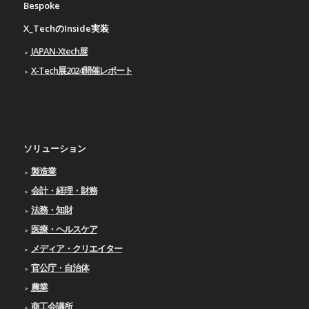
Bespoke
X_TechのInside実装
JAPAN-Xtech展
X-Tech展2024開催レポート
ソリューション
製造業
会計・経理・財務
法務・知財
医療・ヘルスケア
メディア・クリエイター
官公庁・自治体
農業
商工会議所