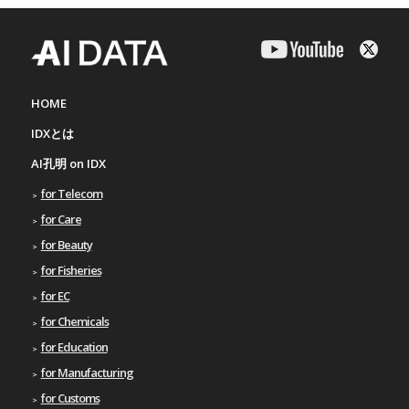
HOME
IDXとは
AI孔明 on IDX
for Telecom
for Care
for Beauty
for Fisheries
for EC
for Chemicals
for Education
for Manufacturing
for Customs