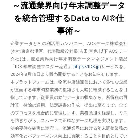
～流通業界向け年末調整データ
を統合管理するData to AI®仕
事術～
企業データとAIの利活用カンパニー、AOSデータ株式会社
(本社:東京都港区、代表取締役社長 吉田 宣也 以下 AOS デー
タ社)は、流通業界向け年末調整データマネジメント製品
「IDX 年末調整マスター流通」(
https://IDX.jp
)サービスを、
2024年8月19日より販売開始することをお知らせします。
本プラットフォームは、物流や店舗運営において多忙な企業
が直面する年末調整業務の複雑さを大幅に軽減することを目
指しています。従業員の給与データの収集から、所得税の再
計算、控除の適用、法定調書の作成・提出に至るまで、全て
のプロセスを統合的に管理します。業務負担を軽減し、ミス
を防ぎながら、スムーズで正確なデータ処理を実現します。
法的要件を確実に遵守し、流通業界における年末調整業務の
効率化とパフォーマンス向上に貢献することを目的としてい