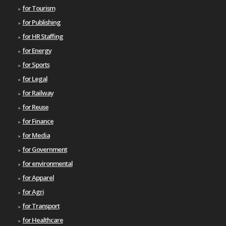
for Tourism
for Publishing
for HR Staffing
for Energy
for Sports
for Legal
for Railway
for Reuse
for Finance
for Media
for Government
for environmental
for Apparel
for Agri
for Transport
for Healthcare