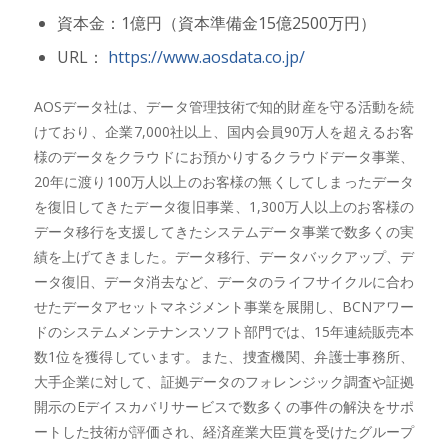
資本金：1億円（資本準備金15億2500万円）
URL：
https://www.aosdata.co.jp/
AOSデータ社は、データ管理技術で知的財産を守る活動を続
けており、企業7,000社以上、国内会員90万人を超えるお客
様のデータをクラウドにお預かりするクラウドデータ事業、
20年に渡り100万人以上のお客様の無くしてしまったデータ
を復旧してきたデータ復旧事業、1,300万人以上のお客様の
データ移行を支援してきたシステムデータ事業で数多くの実
績を上げてきました。データ移行、データバックアップ、デ
ータ復旧、データ消去など、データのライフサイクルに合わ
せたデータアセットマネジメント事業を展開し、BCNアワー
ドのシステムメンテナンスソフト部門では、15年連続販売本
数1位を獲得しています。また、捜査機関、弁護士事務所、
大手企業に対して、証拠データのフォレンジック調査や証拠
開示のEデイスカバリサービスで数多くの事件の解決をサポ
ートした技術が評価され、経済産業大臣賞を受けたグループ