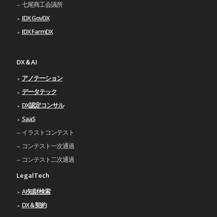
七尾商工会議所
IDX GovDX
IDX FarmDX
DX＆AI
アノテーション
データテック
DX認定コンサル
SaaS
イラストコンテスト
コンテスト一次通過
コンテスト二次通過
LegalTech
AI知財検索
DX＆契約