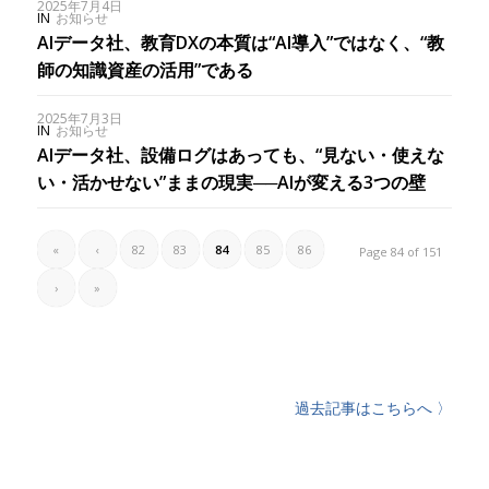
2025年7月4日
IN
お知らせ
AIデータ社、教育DXの本質は“AI導入”ではなく、“教
師の知識資産の活用”である
2025年7月3日
IN
お知らせ
AIデータ社、設備ログはあっても、“見ない・使えな
い・活かせない”ままの現実──AIが変える3つの壁
«
‹
82
83
84
85
86
Page 84 of 151
›
»
過去記事はこちらへ 〉