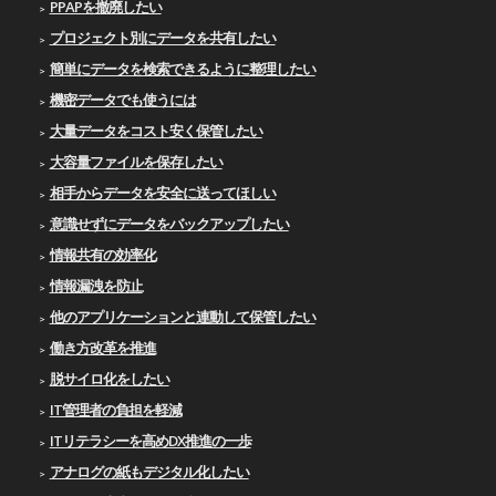
PPAPを撤廃したい
プロジェクト別にデータを共有したい
簡単にデータを検索できるように整理したい
機密データでも使うには
大量データをコスト安く保管したい
大容量ファイルを保存したい
相手からデータを安全に送ってほしい
意識せずにデータをバックアップしたい
情報共有の効率化
情報漏洩を防止
他のアプリケーションと連動して保管したい
働き方改革を推進
脱サイロ化をしたい
IT管理者の負担を軽減
ITリテラシーを高めDX推進の一歩
アナログの紙もデジタル化したい