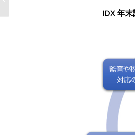
ータ社の『IDX 年末調...
IDX 