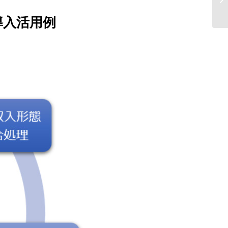
ー
導入活用例