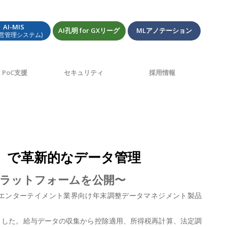
AI-MIS
AI孔明 for GXリーグ
MLアノテーション
経営管理システム)
PoC支援
セキュリティ
採用情報
ト』で革新的なデータ管理
合プラットフォームを公開〜
)は、エンターテイメント業界向け年末調整データマネジメント製品
しました。給与データの収集から控除適用、所得税再計算、法定調