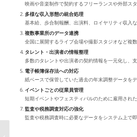
映画や音楽制作で契約するフリーランスや外部ス
多様な収入形態の統合処理
基本給、歩合制報酬、出演料、ロイヤリティ収入
複数事業所のデータ連携
全国に展開するライブ会場や撮影スタジオなど複
タレント・出演者の情報整理
多数のタレントや出演者の契約情報を一元化し、
電子帳簿保存法への対応
紙ベースで保管していた過去の年末調整データを
イベントごとの従業員管理
短期イベントやフェスティバルのために雇用され
監査や税務調査対応の強化
監査や税務調査時に必要なデータをシステム上で
年末調整がここまで変わる！ AOSデ