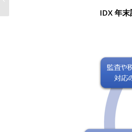
ータ社の『IDX 年末調...
IDX 