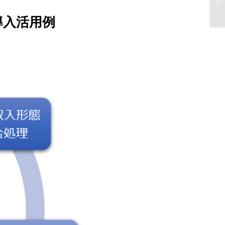
ー
導入活用例