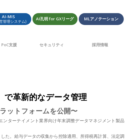
AI-MIS
AI孔明 for GXリーグ
MLアノテーション
経営管理システム)
PoC支援
セキュリティ
採用情報
ト』で革新的なデータ管理
合プラットフォームを公開〜
)は、エンターテイメント業界向け年末調整データマネジメント製品
しました。給与データの収集から控除適用、所得税再計算、法定調