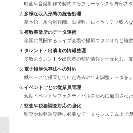
映画や音楽制作で契約するフリーランスや外部ス
多様な収入形態の統合処理
基本給、歩合制報酬、出演料、ロイヤリティ収入
複数事業所のデータ連携
全国に展開するライブ会場や撮影スタジオなど複
タレント・出演者の情報整理
多数のタレントや出演者の契約情報を一元化し、
電子帳簿保存法への対応
紙ベースで保管していた過去の年末調整データを
イベントごとの従業員管理
短期イベントやフェスティバルのために雇用され
監査や税務調査対応の強化
監査や税務調査時に必要なデータをシステム上で
年末調整がここまで変わる！ AOSデ