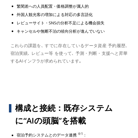
繁閑差への人員配置・価格調整が属人的
外国人観光客の増加による対応の多言語化
レビューサイト・SNSの分析不足による機会損失
キャンセルや無断不泊の傾向分析が進んでいない
これらの課題を､ すでに存在しているデータ資産 予約履歴､
宿泊実績､ レビュー等 を使って､ 予測・判断・支援へと昇華
するAIインフラが求められています｡
構成と接続：既存システム
に“AIの頭脳”を搭載
※1
宿泊予約システムとのデータ連携
：