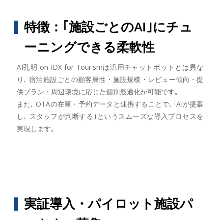
特徴：｢施設ごとのAI｣にチュ
ーニングできる柔軟性
AI孔明 on IDX for Tourismは汎用チャットボットとは異な
り､ 宿泊施設ごとの顧客属性・施設規模・レビュー傾向・提
供プラン・周辺環境に応じた個別最適化が可能です｡
また､ OTAの在庫・予約データと連携することで､｢AIが提案
し､ スタッフが判断する｣というスムーズな導入プロセスを
実現します｡
実証導入・パイロット施設パ