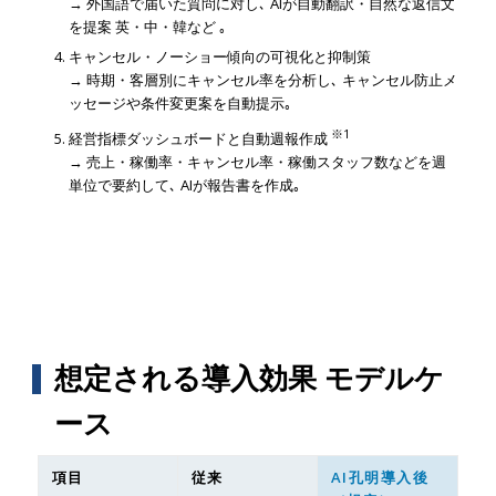
→ 外国語で届いた質問に対し､ AIが自動翻訳・自然な返信文
を提案 英・中・韓など ｡
キャンセル・ノーショー傾向の可視化と抑制策
→ 時期・客層別にキャンセル率を分析し､ キャンセル防止メ
ッセージや条件変更案を自動提示｡
※1
経営指標ダッシュボードと自動週報作成
→ 売上・稼働率・キャンセル率・稼働スタッフ数などを週
単位で要約して､ AIが報告書を作成｡
想定される導入効果 モデルケ
ース
項目
従来
AI孔明導入後