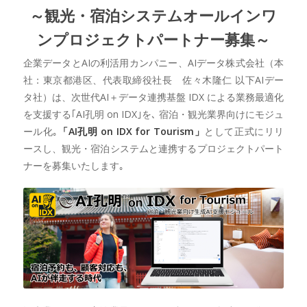
～観光・宿泊システムオールインワ
ンプロジェクトパートナー募集～
企業データとAIの利活用カンパニー、AIデータ株式会社（本
社：東京都港区、代表取締役社長 佐々木隆仁 以下AIデー
タ社）は、次世代AI＋データ連携基盤 IDX による業務最適化
を支援する｢AI孔明 on IDX｣を､ 宿泊・観光業界向けにモジュ
ール化｡
「AI孔明 on IDX for Tourism」
として正式にリリ
ースし、観光・宿泊システムと連携するプロジェクトパート
ナーを募集いたします｡