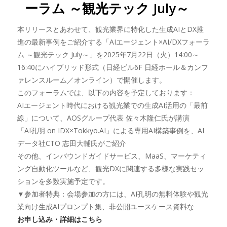
ーラム ～観光テック July～
本リリースとあわせて、観光業界に特化した生成AIとDX推
進の最新事例をご紹介する「AIエージェント×AI/DXフォーラ
ム ～観光テック July～」を2025年7月22日（火）14:00～
16:40にハイブリッド形式（日経ビル6F 日経ホール＆カンフ
ァレンスルーム／オンライン）で開催します。
このフォーラムでは、以下の内容を予定しております：
AIエージェント時代における観光業での生成AI活用の「最前
線」について、AOSグループ代表 佐々木隆仁氏が講演
「AI孔明 on IDX×Tokkyo.AI」による専用AI構築事例を、AI
データ社CTO 志田大輔氏がご紹介
その他、インバウンドガイドサービス、MaaS、マーケティ
ング自動化ツールなど、観光DXに関連する多様な実践セッ
ションを多数実施予定です。
▼参加者特典：会場参加の方には、AI孔明の無料体験や観光
業向け生成AIプロンプト集、非公開ユースケース資料な
お申し込み・詳細はこちら