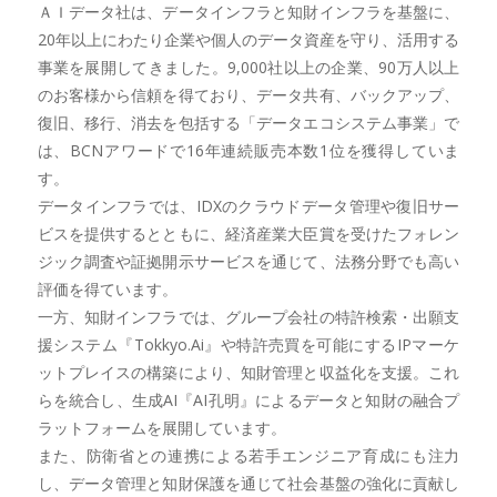
ＡＩデータ社は、データインフラと知財インフラを基盤に、
20年以上にわたり企業や個人のデータ資産を守り、活用する
事業を展開してきました。9,000社以上の企業、90万人以上
のお客様から信頼を得ており、データ共有、バックアップ、
復旧、移行、消去を包括する「データエコシステム事業」で
は、BCNアワードで16年連続販売本数1位を獲得していま
す。
データインフラでは、IDXのクラウドデータ管理や復旧サー
ビスを提供するとともに、経済産業大臣賞を受けたフォレン
ジック調査や証拠開示サービスを通じて、法務分野でも高い
評価を得ています。
一方、知財インフラでは、グループ会社の特許検索・出願支
援システム『Tokkyo.Ai』や特許売買を可能にするIPマーケ
ットプレイスの構築により、知財管理と収益化を支援。これ
らを統合し、生成AI『AI孔明』によるデータと知財の融合プ
ラットフォームを展開しています。
また、防衛省との連携による若手エンジニア育成にも注力
し、データ管理と知財保護を通じて社会基盤の強化に貢献し