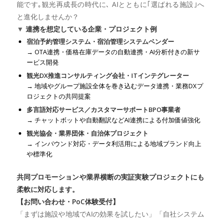
能です｡観光再成長の時代に､ AIとともに｢選ばれる施設｣へ
と進化しませんか？
▼
連携を想定している企業・プロジェクト例
宿泊予約管理システム・宿泊管理システムベンダー
→ OTA連携・価格在庫データの自動連携・AI分析付きの新サ
ービス開発
観光DX推進コンサルティング会社・ITインテグレーター
→ 地域やグループ施設全体を巻き込むデータ連携・業務DXプ
ロジェクトの共同提案
多言語対応サービス／カスタマーサポートBPO事業者
→ チャットボットや自動翻訳などAI連携による付加価値強化
観光協会・業界団体・自治体プロジェクト
→ インバウンド対応・データ利活用による地域ブランド向上
や標準化
共同プロモーションや業界横断の実証実験プロジェクトにも
柔軟に対応します。
【お問い合わせ・PoC体験受付】
「まずは施設や地域でAIの効果を試したい」「自社システム