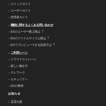
クイックガイド
ユーザーガイド
管理者ガイド
機能に関するよくある問い合わせ
IDXのユーザー数上限は︖
IDXのファイルサイズ上限は︖
IDXでプレビューできる拡張⼦は︖
ご利⽤シーン
クラウドストレージ
新しい働き⽅
テレワーク
セキュリティ
IDXの事例
お知らせ
リリース