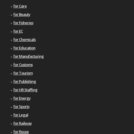
for Care
for Beauty
for Fisheries
for EC
for Chemicals
for Education
for Manufacturing
for Customs
for Tourism
for Publishing
for HR Staffing
for Energy
for Sports
for Legal
for Railway
for Reuse