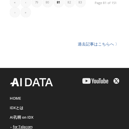
«
‹
79
80
81
82
83
Page 81 of 151
›
»
過去記事はこちらへ 〉
HOME
IDXとは
AI孔明 on IDX
for Telecom