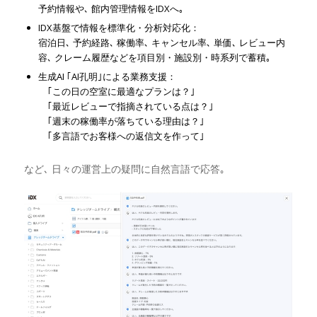
予約情報や､ 館内管理情報をIDXへ｡
IDX基盤で情報を標準化・分析対応化：
宿泊日､ 予約経路､ 稼働率､ キャンセル率､ 単価､ レビュー内
容､ クレーム履歴などを項目別・施設別・時系列で蓄積｡
生成AI ｢AI孔明｣による業務支援：
｢この日の空室に最適なプランは？｣
｢最近レビューで指摘されている点は？｣
｢週末の稼働率が落ちている理由は？｣
｢多言語でお客様への返信文を作って｣
など､ 日々の運営上の疑問に自然言語で応答｡