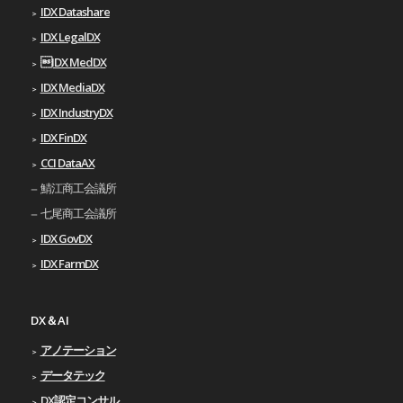
IDX Datashare
IDX LegalDX
IDX MedDX
IDX MediaDX
IDX IndustryDX
IDX FinDX
CCI DataAX
鯖江商工会議所
七尾商工会議所
IDX GovDX
IDX FarmDX
DX＆AI
アノテーション
データテック
DX認定コンサル