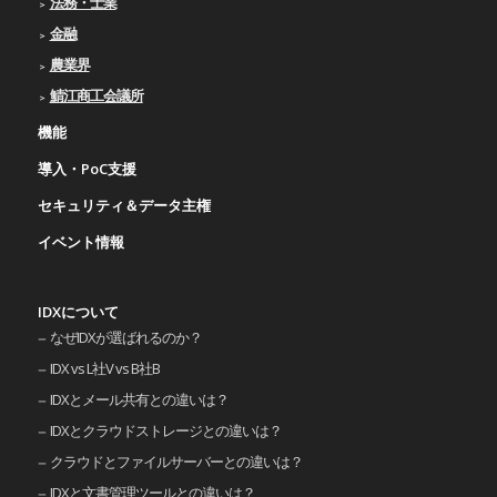
法務・士業
金融
農業界
鯖江商工会議所
機能
導入・PoC支援
セキュリティ＆データ主権
イベント情報
IDXについて
なぜIDXが選ばれるのか？
IDX vs L社V vs B社B
IDXとメール共有との違いは？
IDXとクラウドストレージとの違いは？
クラウドとファイルサーバーとの違いは？
IDXと文書管理ツールとの違いは？