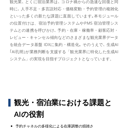
観光業､ とくに宿泊業界は､ コロナ禍からの急速な回復と同
時に､ 人手不足・多言語対応・価格変動・予約管理の複雑化
といった多くの新たな課題に直面しています｡本モジュール
の位置付けは、宿泊予約管理システムやPMS 宿泊管理シス
テムとの連携を呼びかけ､ 予約・在庫・稼働率・顧客応対・
レビュー・キャンセル傾向などのさまざまな観光業界データ
を統合データ基盤 IDXに集約・構造化｡ そのうえで､ 生成AI
｢AI孔明｣が業務判断を支援する「観光業界に特化した生成AI
システム」の実現を目指すプロジェクトとなっています。
観光・宿泊業における課題と
AIの役割
予約チャネルの多様化による在庫調整の煩雑さ