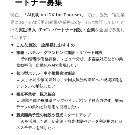
ートナー募集
現在、
「AI孔明 on IDX for Tourism」
では、観光・宿泊業
界におけるAI活用の効果や業務DXを一緒に検証していただ
ける
実証導入（PoC）パートナー施設・企業
を全国で募集し
ています。
▼ こんな施設・企業様におすすめ
旅館・ホテル・グランピング施設・リゾート施設
→ 予約管理や価格調整、レビュー分析、多言語対応などの業
務効率化・自動化をAIで実現したい
都市型ホテル・中小規模宿泊施設
→ 人手不足や繁閑差対応、外国人観光客増加への現場課題を
デジタルで解決したい
観光事業者・観光協会
→ 地域全体の稼働率アップやインバウンド対応力強化、観光
データの集約と利活用を目指したい
新規開業予定の施設や観光スタートアップ
→ AIを活用した新しい宿泊・観光体験やデータ利活用のビジ
ネスモデルを試したい