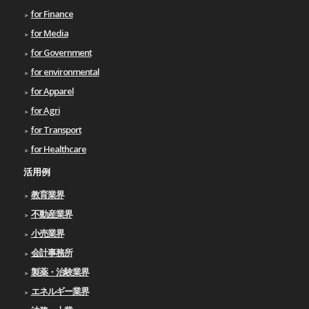
for Finance
for Media
for Government
for environmental
for Apparel
for Agri
for Transport
for Healthcare
活用例
教育業界
不動産業界
小売業界
会計事務所
製薬・治験業界
エネルギー業界