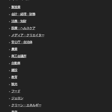
製造業
会計・経理・財務
法務・知財
医療・ヘルスケア
メディア・クリエイター
官公庁・自治体
農業
商工会議所
自動車
建設
教育
観光
フード
ジェロン
クリーン・エネルギー
美容