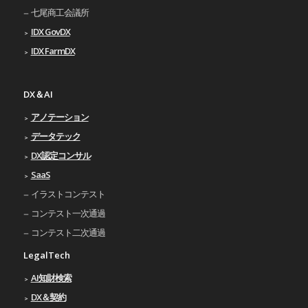
七尾商工会議所
IDX GovDX
IDX FarmDX
DX＆AI
アノテーション
データテック
DX認定コンサル
SaaS
イラストコンテスト
コンテスト一次通過
コンテスト二次通過
LegalTech
AI知財検索
DX＆契約