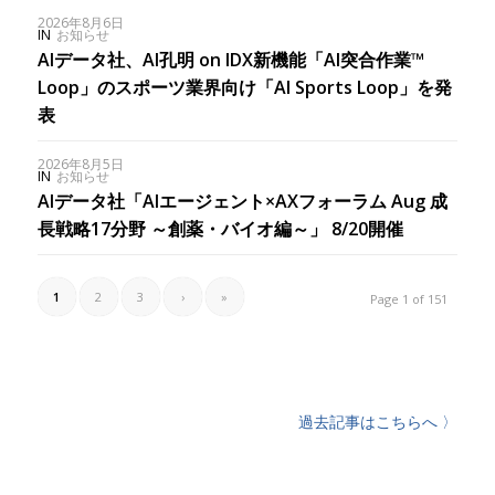
2026年8月6日
IN
お知らせ
AIデータ社、AI孔明 on IDX新機能「AI突合作業™︎
Loop」のスポーツ業界向け「AI Sports Loop」を発
表
2026年8月5日
IN
お知らせ
AIデータ社「AIエージェント×AXフォーラム Aug 成
長戦略17分野 ～創薬・バイオ編～」 8/20開催
1
2
3
›
»
Page 1 of 151
過去記事はこちらへ 〉