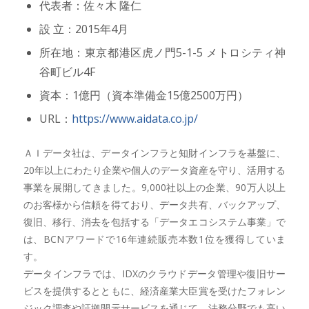
代表者：佐々木 隆仁
設 立：2015年4月
所在地：東京都港区虎ノ門5-1-5 メトロシティ神
谷町ビル4F
資本：1億円（資本準備金15億2500万円）
URL：
https://www.aidata.co.jp/
ＡＩデータ社は、データインフラと知財インフラを基盤に、
20年以上にわたり企業や個人のデータ資産を守り、活用する
事業を展開してきました。9,000社以上の企業、90万人以上
のお客様から信頼を得ており、データ共有、バックアップ、
復旧、移行、消去を包括する「データエコシステム事業」で
は、BCNアワードで16年連続販売本数1位を獲得していま
す。
データインフラでは、IDXのクラウドデータ管理や復旧サー
ビスを提供するとともに、経済産業大臣賞を受けたフォレン
ジック調査や証拠開示サービスを通じて、法務分野でも高い