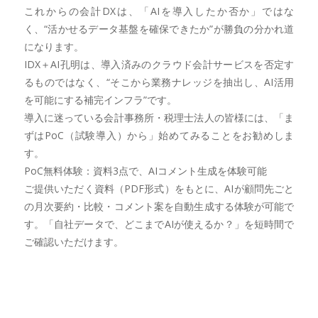
これからの会計DXは、「AIを導入したか否か」ではな
く、“活かせるデータ基盤を確保できたか”が勝負の分かれ道
になります。
IDX＋AI孔明は、導入済みのクラウド会計サービスを否定す
るものではなく、“そこから業務ナレッジを抽出し、AI活用
を可能にする補完インフラ”です。
導入に迷っている会計事務所・税理士法人の皆様には、「ま
ずはPoC（試験導入）から」始めてみることをお勧めしま
す。
PoC無料体験：資料3点で、AIコメント生成を体験可能
ご提供いただく資料（PDF形式）をもとに、AIが顧問先ごと
の月次要約・比較・コメント案を自動生成する体験が可能で
す。「自社データで、どこまでAIが使えるか？」を短時間で
ご確認いただけます。