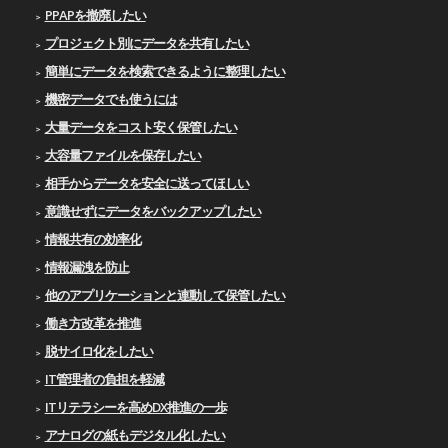
PPAPを撤廃したい
プロジェクト別にデータを共有したい
簡単にデータを検索できるように整理したい
機密データでも使うには
大量データをコスト安く保管したい
大容量ファイルを保存したい
相手からデータを安全に送ってほしい
意識せずにデータをバックアップしたい
情報共有の効率化
情報漏洩を防止
他のアプリケーションと連動して保管したい
働き方改革を推進
脱サイロ化をしたい
IT管理者の負担を軽減
ITリテラシーを高めDX推進の一歩
アナログの紙もデジタル化したい