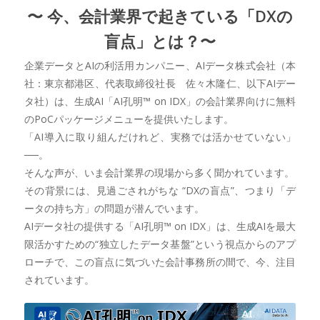
〜 今、会計業界で起きている「DXの
盲点」とは？〜
企業データとAIの利活用カンパニー、AIデータ株式会社（本
社：東京都港区、代表取締役社長 佐々木隆仁、以下AIデー
タ社）は、生成AI「AI孔明™ on IDX」の会計業界向けに無料
のPoCパッケージメニューを提供いたします。
「AI導入に取り組んだけれど、実務では活かせていない」
──。
そんな声が、いま会計業界の現場から多く聞かれています。
その背景には、見過ごされがちな “DXの盲点”、つまり「デ
ータの持ち方」の問題が潜んでいます。
AIデータ社の提供する「AI孔明™ on IDX」は、生成AIを最大
限活かすための“独立したデータ基盤”という視点からのアプ
ローチで、この盲点に気づいた会計事務所の間で、今、注目
されています。