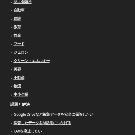
商工会議所
自動車
建設
教育
観光
フード
ジェロン
クリーン・エネルギー
美容
不動産
物流
中小企業
課題と解決
Google Driveなど編集データを安全に保管したい
保管したデータをAI活用につなげる
FAXを廃止したい