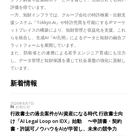
評価を得ています。
一方、知財インフラでは、グループ会社の特許検索・出願支
援システム『Tokkyo.Ai』や特許売買を可能にするIPマーケ
ットプレイスの構築により、知財管理と収益化を支援。これ
らを統合し、生成AI『AI孔明』によるデータと知財の融合プ
ラットフォームを展開しています。
また、防衛省との連携による若手エンジニア育成にも注力
し、データ管理と知財保護を通じて社会基盤の強化に貢献し
ています。
新着情報
2026年8月7日
IN
お知らせ
行政書士の過去案件がAI資産になる時代 行政書士向
け「AI Legal Loop on IDX」始動 〜申請書・契約
書・許認可ノウハウをAIが学習し、未来の競争力