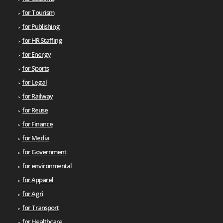
for Tourism
for Publishing
for HR Staffing
for Energy
for Sports
for Legal
for Railway
for Reuse
for Finance
for Media
for Government
for environmental
for Apparel
for Agri
for Transport
for Healthcare