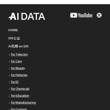
HOME
IDXとは
AI孔明 on IDX
for Telecom
for Care
for Beauty
for Fisheries
for EC
for Chemicals
for Education
for Manufacturing
for Customs