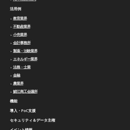
活用例
教育業界
不動産業界
小売業界
会計事務所
製薬・治験業界
エネルギー業界
法務・士業
金融
農業界
鯖江商工会議所
機能
導入・PoC支援
セキュリティ＆データ主権
イベント情報