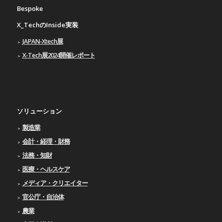
Bespoke
X_TechのInside実装
JAPAN-Xtech展
X-Tech展2024開催レポート
ソリューション
製造業
会計・経理・財務
法務・知財
医療・ヘルスケア
メディア・クリエイター
官公庁・自治体
農業