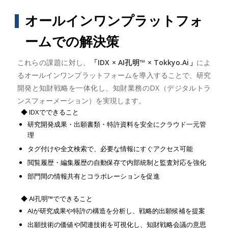
オールインワンプラットフォ
ームでの解決策
これらの課題に対し、
「IDX × AI孔明™ × Tokkyo.Ai」
によ
るオールインワンプラットフォームを導入することで、研究
開発と知財戦略を一体化し、知財業務のDX（デジタルトラ
ンスフォーメーション）を実現します。
◆ IDXでできること
研究開発成果・出願書類・特許資料を安全にクラウド一元管
理
タグ付けや全文検索で、必要な情報にすぐアクセス可能
閲覧履歴・編集履歴の自動保存で内部統制と監査対応を強化
部門間の情報共有とコラボレーションを促進
◆ AI孔明™でできること
AIが研究成果や特許の構造を分析し、戦略的出願候補を提案
出願技術の価値や関連技術を可視化し、知財戦略会議の意思