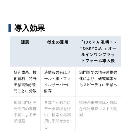
導入効果
課題
従来の運用
「IDX × AI孔明™ ×
TOKKYO.AI」オー
ルインワンプラッ
トフォーム導入後
研究成果、技
過情報共有はメ
部門間での情報連携強
術資料、特許
ール・紙・ファ
化により、研究成果か
出願書類が部
イルサーバーに
らスピーディに出願へ
門ごとに分散
依存
知財部門と開
各部門が独自に
特許の重複排除と無駄
発部門の連携
データ管理を行
な権利維持コストの削
不足による出
い、検索や再利
減
願遅延
用に手間がかか
る