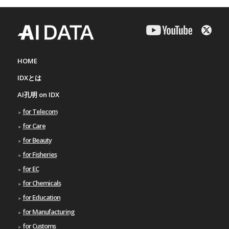
HOME
IDXとは
AI孔明 on IDX
for Telecom
for Care
for Beauty
for Fisheries
for EC
for Chemicals
for Education
for Manufacturing
for Customs