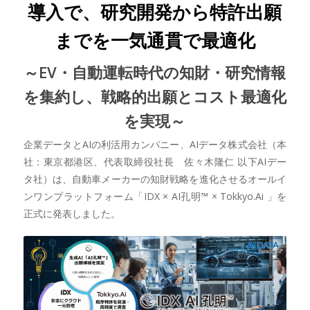
導入で、研究開発から特許出願
までを一気通貫で最適化
～EV・自動運転時代の知財・研究情報
を集約し、戦略的出願とコスト最適化
を実現～
企業データとAIの利活用カンパニー、AIデータ株式会社（本
社：東京都港区、代表取締役社長 佐々木隆仁 以下AIデー
タ社）は、自動車メーカーの知財戦略を進化させるオールイ
ンワンプラットフォーム「IDX × AI孔明™ × Tokkyo.Ai 」を
正式に発表しました。