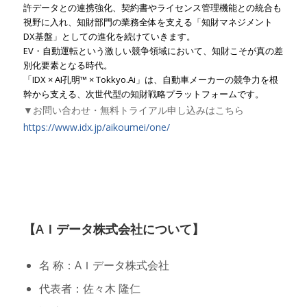
許データとの連携強化、契約書やライセンス管理機能との統合も
視野に入れ、知財部門の業務全体を支える「知財マネジメント
DX基盤」としての進化を続けていきます。
EV・自動運転という激しい競争領域において、知財こそが真の差
別化要素となる時代。
「IDX × AI孔明™ × Tokkyo.Ai」は、自動車メーカーの競争力を根
幹から支える、次世代型の知財戦略プラットフォームです。
▼お問い合わせ・無料トライアル申し込みはこちら
https://www.idx.jp/aikoumei/one/
【AＩデータ株式会社について】
名 称：AＩデータ株式会社
代表者：佐々木 隆仁