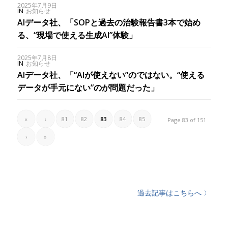
2025年7月9日
IN
お知らせ
AIデータ社、「SOPと過去の治験報告書3本で始め
る、“現場で使える生成AI”体験」
2025年7月8日
IN
お知らせ
AIデータ社、「“AIが使えない”のではない。“使える
データが手元にない”のが問題だった」
«
‹
81
82
83
84
85
Page 83 of 151
›
»
過去記事はこちらへ 〉