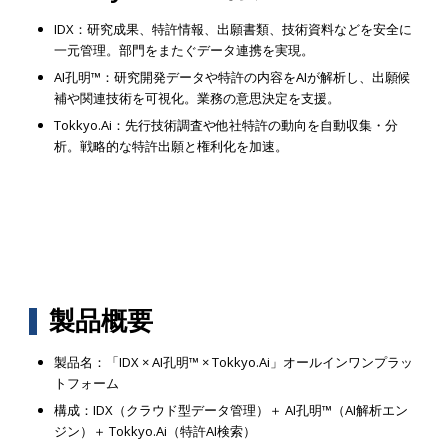
IDX：研究成果、特許情報、出願書類、技術資料などを安全に
一元管理。部門をまたぐデータ連携を実現。
AI孔明™：研究開発データや特許の内容をAIが解析し、出願候
補や関連技術を可視化。業務の意思決定を支援。
Tokkyo.Ai：先行技術調査や他社特許の動向を自動収集・分
析。戦略的な特許出願と権利化を加速。
製品概要
製品名：「IDX × AI孔明™ × Tokkyo.Ai」オールインワンプラッ
トフォーム
構成：IDX（クラウド型データ管理）＋ AI孔明™（AI解析エン
ジン）＋ Tokkyo.Ai（特許AI検索）