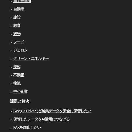
商工会議所
自動車
建設
教育
観光
フード
ジェロン
クリーン・エネルギー
美容
不動産
物流
中小企業
課題と解決
Google Driveなど編集データを安全に保管したい
保管したデータをAI活用につなげる
FAXを廃止したい