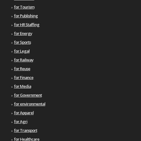
for Tourism
for Publishing
for HR Staffing
for Energy
for Sports
for Legal
for Railway
for Reuse
for Finance
for Media
for Government
for environmental
for Apparel
for Agri
for Transport
for Healthcare