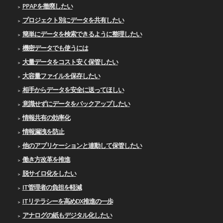
PPAPを撤廃したい
プロジェクト別にデータを共有したい
簡単にデータを検索できるように整理したい
機密データでも使うには
大量データをコスト安く保管したい
大容量ファイルを保存したい
相手からデータを安全に送ってほしい
意識せずにデータをバックアップしたい
情報共有の効率化
情報漏洩を防止
他のアプリケーションと連動して保管したい
働き方改革を推進
脱サイロ化をしたい
IT管理者の負担を軽減
ITリテラシーを高めDX推進の一歩
アナログの紙もデジタル化したい