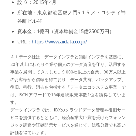
設 立：2015年4月
所在地：東京都港区虎ノ門5-1-5 メトロシティ神
谷町ビル4F
資本金：1億円（資本準備金15億2500万円）
URL：
https://www.aidata.co.jp/
ＡＩデータ社は、データインフラと知財インフラを基盤に、
20年以上にわたり企業や個人のデータ資産を守り、活用する
事業を展開してきました。9,000社以上の企業、90万人以上
のお客様から信頼を得ており、データ共有、バックアップ、
復旧、移行、消去を包括する「データエコシステム事業」で
は、BCNアワードで16年連続販売本数1位を獲得していま
す。
データインフラでは、IDXのクラウドデータ管理や復旧サー
ビスを提供するとともに、経済産業大臣賞を受けたフォレン
ジック調査や証拠開示サービスを通じて、法務分野でも高い
評価を得ています。