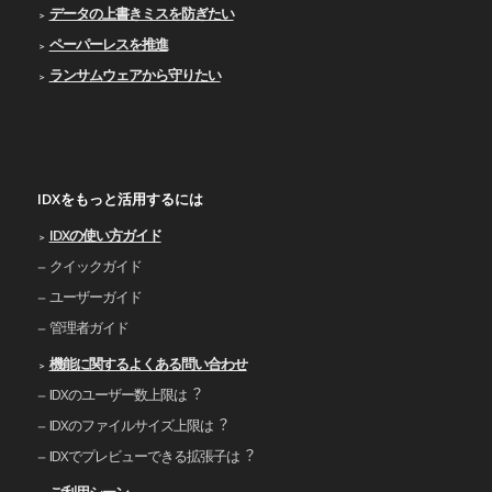
データの上書きミスを防ぎたい
ペーパーレスを推進
ランサムウェアから守りたい
IDXをもっと活用するには
IDXの使い⽅ガイド
クイックガイド
ユーザーガイド
管理者ガイド
機能に関するよくある問い合わせ
IDXのユーザー数上限は︖
IDXのファイルサイズ上限は︖
IDXでプレビューできる拡張⼦は︖
ご利⽤シーン