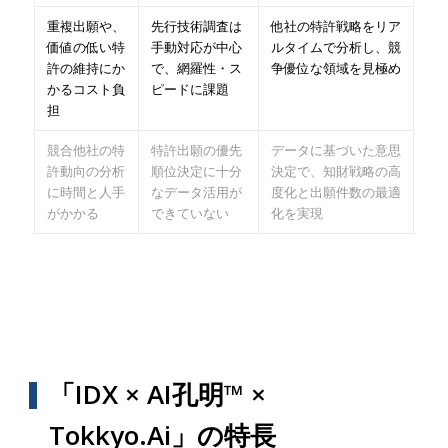
重複出願や、
先行技術調査は
他社の特許戦略をリア
価値の低い特
手動対応が中心
ルタイムで分析し、競
許の維持にか
で、網羅性・ス
争優位な領域を見極め
かるコスト負
ピードに課題
担
競合他社の特
特許出願の優先
データに基づいた意思
許動向の分析
順位決定に十分
決定で、知財戦略の高
に時間と人手
なデータ活用が
度化と出願件数の最適
がかかる
できていない
化を実現
「IDX × AI孔明™ ×
Tokkyo.Ai」の特長