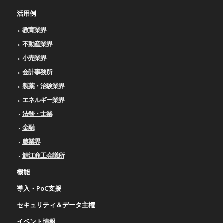
活用例
教育業界
不動産業界
小売業界
会計事務所
製薬・治験業界
エネルギー業界
法務・士業
金融
農業界
鯖江商工会議所
機能
導入・PoC支援
セキュリティ＆データ主権
イベント情報