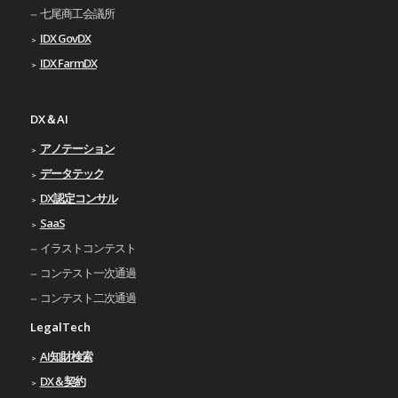
七尾商工会議所
IDX GovDX
IDX FarmDX
DX＆AI
アノテーション
データテック
DX認定コンサル
SaaS
イラストコンテスト
コンテスト一次通過
コンテスト二次通過
LegalTech
AI知財検索
DX＆契約