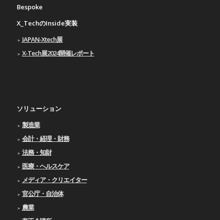
Bespoke
X_TechのInside実装
JAPAN-Xtech展
X-Tech展2024開催レポート
ソリューション
製造業
会計・経理・財務
法務・知財
医療・ヘルスケア
メディア・クリエイター
官公庁・自治体
農業