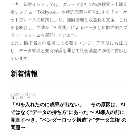
一方、知財インフラでは、グループ会社の特許検索・出願支
援システム『Tokkyo.Ai』や特許売買を可能にするIPマーケ
ットプレイスの構築により、知財管理と収益化を支援。これ
らを統合し、生成AI『AI孔明』によるデータと知財の融合プ
ラットフォームを展開しています。
また、防衛省との連携による若手エンジニア育成にも注力
し、データ管理と知財保護を通じて社会基盤の強化に貢献し
ています。
新着情報
2025年7月11日
IN
お知らせ
「AIを入れたのに成果が出ない」──その原因は、AI
ではなく“データの持ち方”にあった 〜 AI導入の前に
見直すべき、“ベンダーロック構造”と“データ主権”の
問題〜