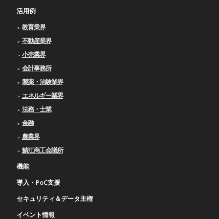
活用例
教育業界
不動産業界
小売業界
会計事務所
製薬・治験業界
エネルギー業界
法務・士業
金融
農業界
鯖江商工会議所
機能
導入・PoC支援
セキュリティ＆データ主権
イベント情報