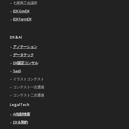
七尾商工会議所
IDX GovDX
IDX FarmDX
DX＆AI
アノテーション
データテック
DX認定コンサル
SaaS
イラストコンテスト
コンテスト一次通過
コンテスト二次通過
LegalTech
AI知財検索
DX＆契約