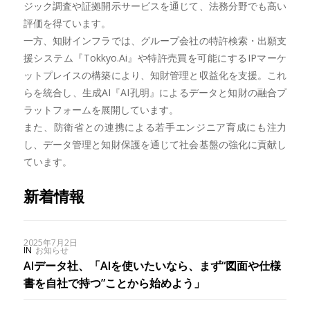
ジック調査や証拠開示サービスを通じて、法務分野でも高い
評価を得ています。
一方、知財インフラでは、グループ会社の特許検索・出願支
援システム『Tokkyo.Ai』や特許売買を可能にするIPマーケ
ットプレイスの構築により、知財管理と収益化を支援。これ
らを統合し、生成AI『AI孔明』によるデータと知財の融合プ
ラットフォームを展開しています。
また、防衛省との連携による若手エンジニア育成にも注力
し、データ管理と知財保護を通じて社会基盤の強化に貢献し
ています。
新着情報
2025年7月2日
IN
お知らせ
AIデータ社、「AIを使いたいなら、まず“図面や仕様
書を自社で持つ”ことから始めよう」