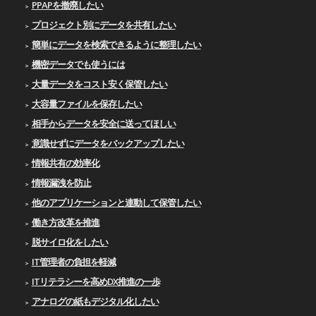
PPAPを撤廃したい
プロジェクト別にデータを共有したい
簡単にデータを検索できるように整理したい
機密データでも使うには
大量データをコスト安く保管したい
大容量ファイルを保存したい
相手からデータを安全に送ってほしい
意識せずにデータをバックアップしたい
情報共有の効率化
情報漏洩を防止
他のアプリケーションと連動して保管したい
働き方改革を推進
脱サイロ化をしたい
IT管理者の負担を軽減
ITリテラシーを高めDX推進の一歩
アナログの紙もデジタル化したい