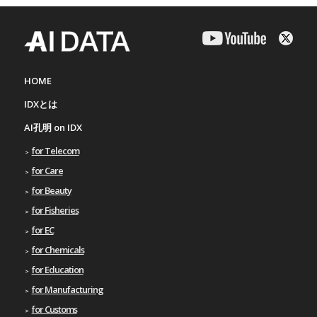
HOME
IDXとは
AI孔明 on IDX
for Telecom
for Care
for Beauty
for Fisheries
for EC
for Chemicals
for Education
for Manufacturing
for Customs