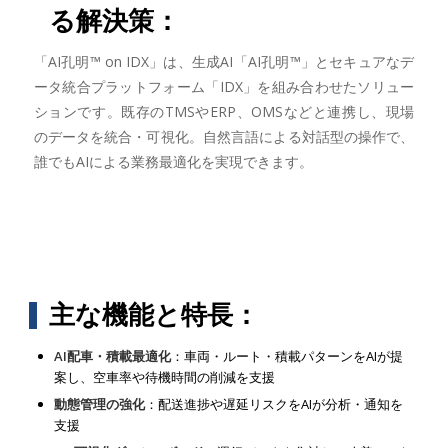
る解決策：
「AI孔明™ on IDX」は、生成AI「AI孔明™」とセキュアなデ
ータ統合プラットフォーム「IDX」を組み合わせたソリュー
ションです。既存のTMSやERP、OMSなどと連携し、現場
のデータを統合・可視化。自然言語による対話型の操作で、
誰でもAIによる業務最適化を実現できます。
主な機能と特長：
AI配車・積載最適化
：車両・ルート・積載パターンをAIが提
案し、空車率や待機時間の削減を支援
動態管理の強化
：配送進捗や遅延リスクをAIが分析・通知を
支援