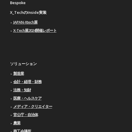
Bespoke
X_TechのInside実装
JAPAN-Xtech展
X-Tech展2024開催レポート
ソリューション
製造業
会計・経理・財務
法務・知財
医療・ヘルスケア
メディア・クリエイター
官公庁・自治体
農業
商工会議所