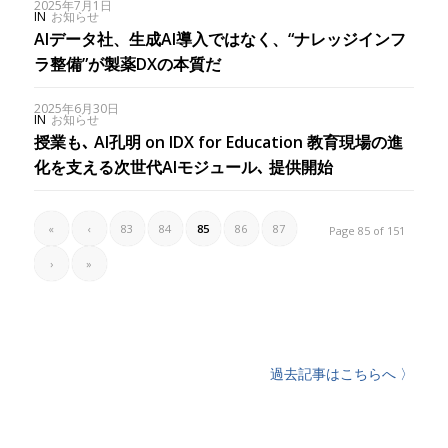
2025年7月1日
IN
お知らせ
AIデータ社、生成AI導入ではなく、“ナレッジインフ
ラ整備”が製薬DXの本質だ
2025年6月30日
IN
お知らせ
授業も､ AI孔明 on IDX for Education 教育現場の進
化を支える次世代AIモジュール､ 提供開始
«
‹
83
84
85
86
87
Page 85 of 151
›
»
過去記事はこちらへ 〉