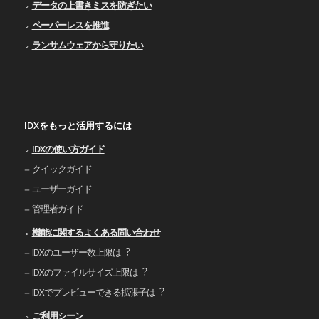
データの上書きミスを防ぎたい
ペーパーレスを推進
ランサムウェアから守りたい
IDXをもっと活用するには
IDXの使い⽅ガイド
クイックガイド
ユーザーガイド
管理者ガイド
機能に関するよくある問い合わせ
IDXのユーザー数上限は︖
IDXのファイルサイズ上限は︖
IDXでプレビューできる拡張⼦は︖
ご利⽤シーン