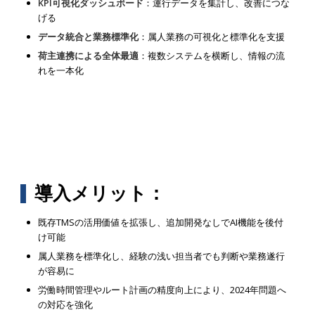
KPI可視化ダッシュボード
：運行データを集計し、改善につな
げる
データ統合と業務標準化
：属人業務の可視化と標準化を支援
荷主連携による全体最適
：複数システムを横断し、情報の流
れを一本化
導入メリット：
既存TMSの活用価値を拡張し、追加開発なしでAI機能を後付
け可能
属人業務を標準化し、経験の浅い担当者でも判断や業務遂行
が容易に
労働時間管理やルート計画の精度向上により、2024年問題へ
の対応を強化