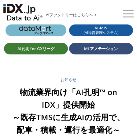
AIファクトリーはこちらへ ＞
AI-MIS
(AI経営管理システム)
AI孔明 for GXリーグ
MLアノテーション
お知らせ
物流業界向け「AI孔明™ on
IDX」提供開始
～既存TMSに生成AIの活用で、
配車・積載・運行を最適化～