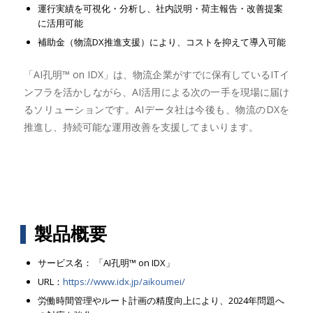
運行実績を可視化・分析し、社内説明・荷主報告・改善提案
に活用可能
補助金（物流DX推進支援）により、コストを抑えて導入可能
「AI孔明™ on IDX」は、物流企業がすでに保有しているITイ
ンフラを活かしながら、AI活用による次の一手を現場に届け
るソリューションです。AIデータ社は今後も、物流のDXを
推進し、持続可能な運用改善を支援してまいります。
製品概要
サービス名： 「AI孔明™ on IDX」
URL：
https://www.idx.jp/aikoumei/
労働時間管理やルート計画の精度向上により、2024年問題へ