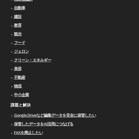
自動車
建設
教育
観光
フード
ジェロン
クリーン・エネルギー
美容
不動産
物流
中小企業
課題と解決
Google Driveなど編集データを安全に保管したい
保管したデータをAI活用につなげる
FAXを廃止したい