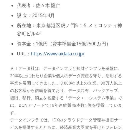
代表者：佐々木 隆仁
設 立：2015年4月
所在地：東京都港区虎ノ門5-1-5 メトロシティ神
谷町ビル4F
資本金：1億円（資本準備金15億2500万円）
URL：
https://www.aidata.co.jp/
ＡＩデータ社は、データインフラと知財インフラを基盤に、
20年以上にわたり企業や個人のデータ資産を守り、活用する
事業を展開してきました。9,000社以上の企業、90万人以上
のお客様から信頼を得ており、データ共有、バックアップ、
復旧、移行、消去を包括する「データエコシステム事業」で
は、BCNアワードで16年連続販売本数1位を獲得していま
す。
データインフラでは、IDXのクラウドデータ管理や復旧サー
ビスを提供するとともに、経済産業大臣賞を受けたフォレン