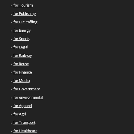
for Tourism
for Publishing
for HR Staffing
for Energy
for Sports
for Legal
for Railway
for Reuse
for Finance
for Media
for Government
for environmental
for Apparel
for Agri
for Transport
for Healthcare