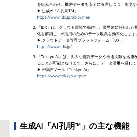
を組み合わせ、機密データを安全に管理しつつ、高度な
▶ 生成AI「AI孔明TM」
https://www.idx.jp/aikoumei/
「IDX」は、クラウド環境で動作し、業界別に特化し
化を解消し、AI活用のためのデータ収集を効率化します
▶ クラウドデータ管理プラットフォーム「IDX」
https://www.idx.jp/
「Tokkyo.Ai」は、膨大な特許データや技術文献
ることが可能となります。さらに、データ活用を通じて
▶ AI特許ツール「Tokkyo.Ai」
https://www.tokkyo.ai/pvt
/
生成AI「AI孔明™」の主な機能
製造業R&D・研究所向けオールイン