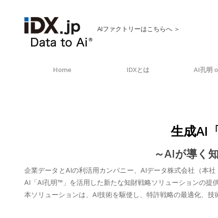
AIファクトリーはこちらへ ＞
Home
IDXとは
AI孔明 o
生成AI
～AIが導く
企業データとAIの利活用カンパニー、AIデータ株式会社（本社
AI「AI孔明™」を活用した新たな知財戦略ソリューションの提
本ソリューションは、AI技術を駆使し、特許戦略の最適化、