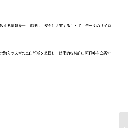
分散する情報を一元管理し、安全に共有することで、データのサイロ
他社の動向や技術の空白領域を把握し、効果的な特許出願戦略を立案す
製