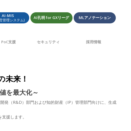
AI-MIS
AI孔明 for GXリーグ
MLアノテーション
経営管理システム)
PoC支援
セキュリティ
採用情報
理の未来！
価値を最大化～
究開発（R&D）部門および知的財産（IP）管理部門向けに、生成
を支援します。