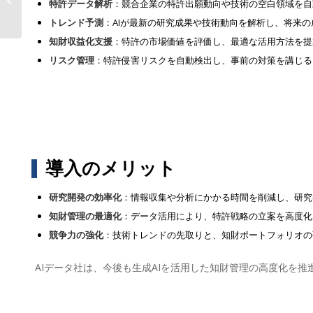
特許データ解析
：競合企業の特許出願動向や技術の空白領域を自
ワンプラットフォーム登場...
トレンド予測
：AIが最新の研究成果や技術動向を解析し、将来
知財収益化支援
：特許の市場価値を評価し、最適な活用方法を提
リスク管理
：特許侵害リスクを自動検出し、事前の対策を講じる
導入のメリット
研究開発の効率化
：情報収集や分析にかかる時間を削減し、研究
知財管理の最適化
：データ活用により、特許戦略の立案を高度化
競争力の強化
：技術トレンドの先取りと、知財ポートフォリオの
AIデータ社は、今後も生成AIを活用した知財管理の高度化を