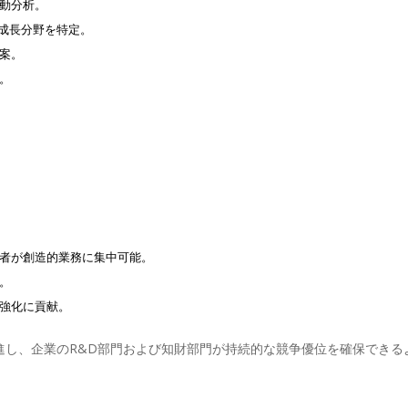
動分析。
の成長分野を特定。
案。
。
者が創造的業務に集中可能。
。
強化に貢献。
推進し、企業のR&D部門および知財部門が持続的な競争優位を確保でき