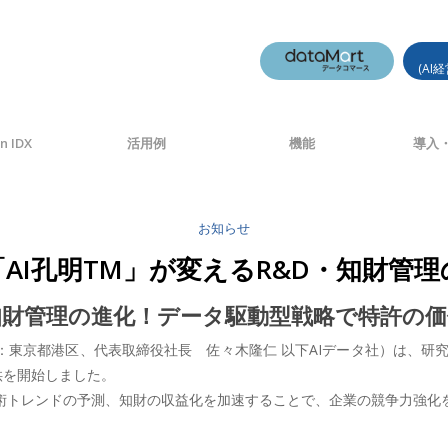
(AI
n IDX
活用例
機能
導入・
お知らせ
「AI孔明TM」が変えるR&D・知財管
知財管理の進化！データ駆動型戦略で特許の
：東京都港区、代表取締役社長 佐々木隆仁 以下AIデータ社）は、研
供を開始しました。
技術トレンドの予測、知財の収益化を加速することで、企業の競争力強化