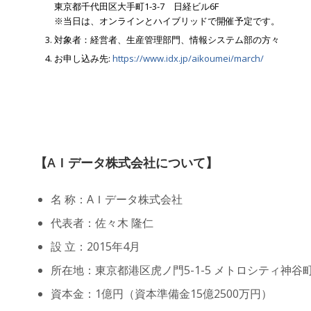
東京都千代田区大手町1-3-7 日経ビル6F
※当日は、オンラインとハイブリッドで開催予定です。
対象者：経営者、生産管理部門、情報システム部の方々
お申し込み先:
https://www.idx.jp/aikoumei/march/
【AＩデータ株式会社について】
名 称：AＩデータ株式会社
代表者：佐々木 隆仁
設 立：2015年4月
所在地：東京都港区虎ノ門5-1-5 メトロシティ神谷町
資本金：1億円（資本準備金15億2500万円）