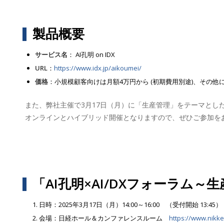
製品概要
サービス名
： AI孔明 on IDX
URL
：
https://www.idx.jp/aikoumei/
価格
：小規模顧客向けは月額4万円から (初期費用別途)、その
また、弊社主催で3月17日（月）に「生産管理」をテーマとした「
オンラインとハイブリッド開催となりますので、ぜひご参加を
「AI孔明×AI/DXフォーラム～
日時：2025年3月17日（月）14:00～16:00 （受付開始 13:45）
会場：日経ホール＆カンファレンスルーム
https://www.nikke