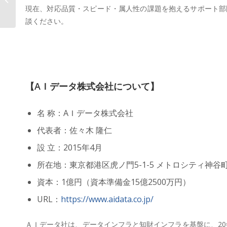
場に、AIおもてなし革命！”「AI...
現在、対応品質・スピード・属人性の課題を抱えるサポート部
談ください。
【AＩデータ株式会社について】
名 称：AＩデータ株式会社
代表者：佐々木 隆仁
設 立：2015年4月
所在地：東京都港区虎ノ門5-1-5 メトロシティ神谷町
資本：1億円（資本準備金15億2500万円）
URL：
https://www.aidata.co.jp/
ＡＩデータ社は、データインフラと知財インフラを基盤に、20