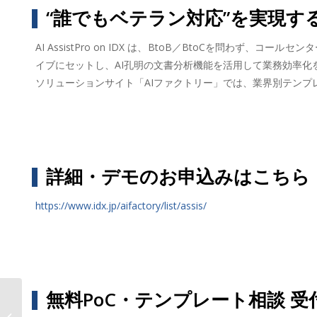
“誰でもベテラン対応”を実現す
AI AssistPro on IDX は、BtoB／BtoCを問
イブにセットし、AI孔明の文書分析機能を活用して業務効率化
ソリューションサイト「AIファクトリー」では、業界別テンプ
詳細・デモのお申込みはこちら
https://www.idx.jp/aifactory/list/assis/
無料PoC・テンプレート相談 受
AIデータ社、“観光・飲食・小売の現