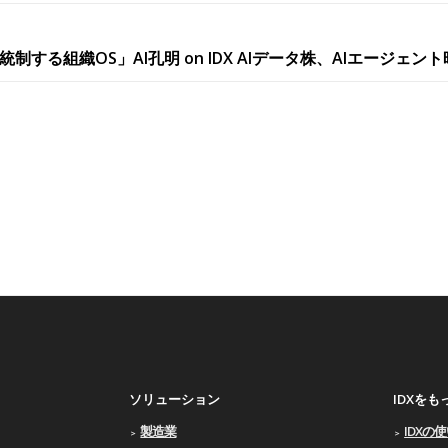
制する組織OS」AI孔明 on IDX AIデータ株、AIエージェン
ソリューション
IDXを
製造業
IDXの