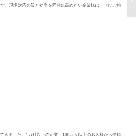
を
です。現場対応の質と効率を同時に高めたい企業様は、ぜひご相
てきました。1万社以上の企業、100万人以上のお客様から信頼