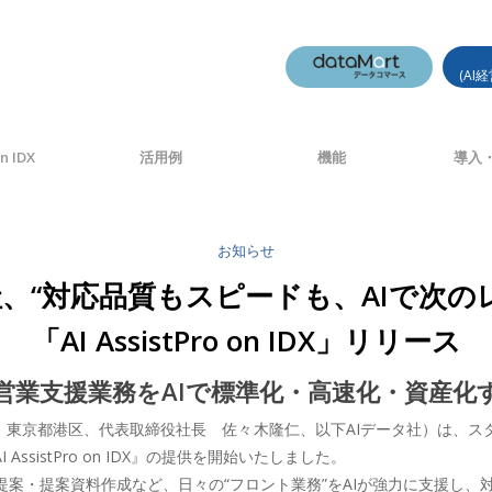
(AI
n IDX
活用例
機能
導入・
お知らせ
社、“対応品質もスピードも、AIで次の
「AI AssistPro on IDX」リリース
営業支援業務をAIで標準化・高速化・資産化
社：東京都港区、代表取締役社長 佐々木隆仁、以下AIデータ社）は、
sistPro on IDX』の提供を開始いたしました。
提案・提案資料作成など、日々の“フロント業務”をAIが強力に支援し、