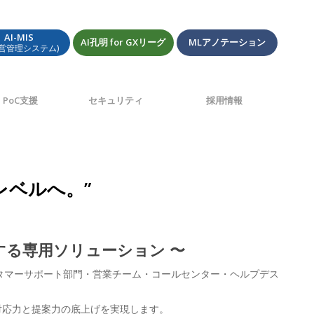
AI-MIS
AI孔明 for GXリーグ
MLアノテーション
経営管理システム)
PoC支援
セキュリティ
採用情報
レベルへ。”
する専用ソリューション 〜
スタマーサポート部門・営業チーム・コールセンター・ヘルプデス
対応力と提案力の底上げを実現します。