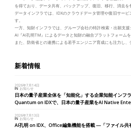
を得ており、データ共有、バックアップ、復旧、移行、消去を包
データインフラでは、IDXのクラウドデータ管理や復旧サー
す。
一方、知財インフラでは、グループ会社の特許検索・出願支援シス
AI『AI孔明TM』によるデータと知財の融合プラットフォーム
また、防衛省との連携による若手エンジニア育成にも注力し、
新着情報
2026年7月14日
IN
お知らせ
日本の量子産業全体を「知能化」する企業知能インフラ、誕生 AIデータ
Quantum on IDXで、日本の量子産業をAI Native Ente
2026年7月13日
IN
お知らせ
AI孔明 on IDX、Office編集機能を搭載 ―「ファイル