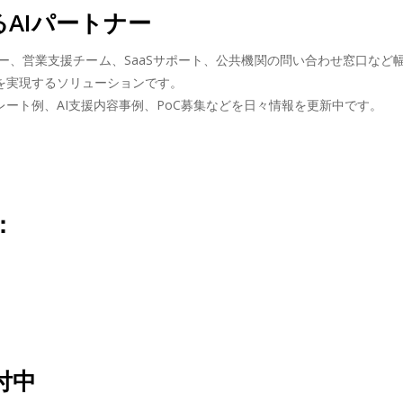
るAIパートナー
わず、コールセンター、営業支援チーム、SaaSサポート、公共機関の問い合わ
を実現するソリューションです。
レート例、AI支援内容事例、PoC募集などを日々情報を更新中です。
：
付中