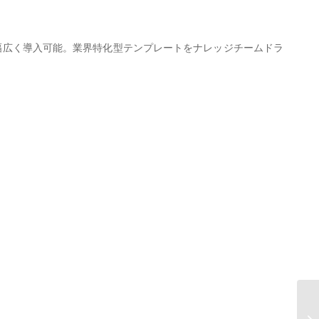
せ窓口など幅広く導入可能。業界特化型テンプレートをナレッジチームドラ
A