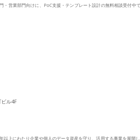
門・営業部門向けに、PoC支援・テンプレート設計の無料相談受付中
ビル4F
年以上にわたり企業や個人のデータ資産を守り、活用する事業を展開し