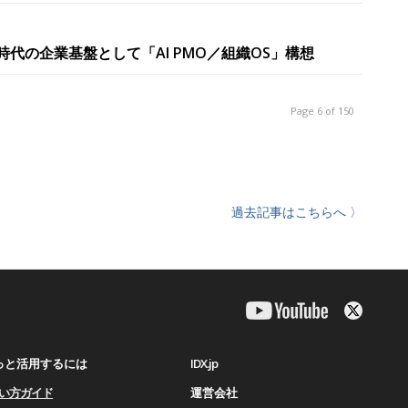
ト時代の企業基盤として「AI PMO／組織OS」構想
Page 6 of 150
過去記事はこちらへ 〉
IDX.jp
もっと活用するには
運営会社
使い⽅ガイド