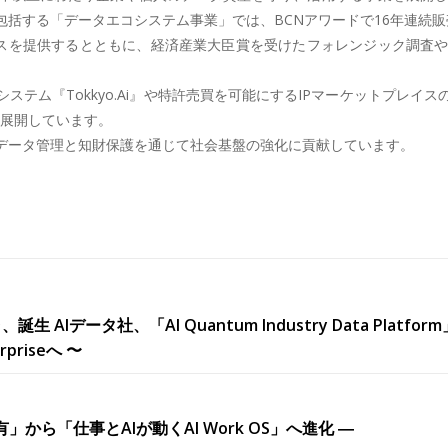
括する「データエコシステム事業」では、BCNアワードで16年連続販
ビスを提供するとともに、経済産業大臣賞を受けたフォレンジック調査
テム『Tokkyo.Ai』や特許売買を可能にするIPマーケットプレ
を展開しています。
データ管理と知財保護を通じて社会基盤の強化に貢献しています。
社、「AI Quantum Industry Data Platform」を発
rpriseへ 〜
共有」から「仕事とAIが動くAI Work OS」へ進化 ―