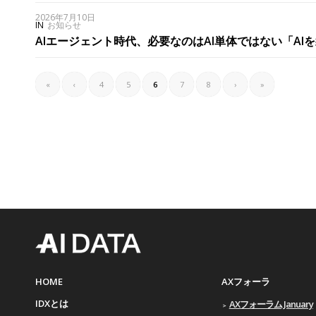
2026年7月10日
IN
お知らせ
AIエージェント時代、必要なのはAI単体ではない「AIを統
«
‹
4
5
6
7
8
›
»
HOME
AXフォーラ
IDXとは
AXフォーラム January