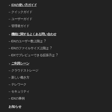
IDXの使い⽅ガイド
クイックガイド
ユーザーガイド
管理者ガイド
機能に関するよくある問い合わせ
IDXのユーザー数上限は︖
IDXのファイルサイズ上限は︖
IDXでプレビューできる拡張⼦は︖
ご利⽤シーン
クラウドストレージ
新しい働き⽅
テレワーク
セキュリティ
IDXの事例
お知らせ