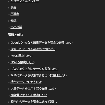
クリーン・エネルギー
美容
不動産
物流
中小企業
課題と解決
Google Driveなど編集データを安全に保管したい
保管したデータをAI活用につなげる
FAXを廃止したい
PPAPを撤廃したい
プロジェクト別にデータを共有したい
簡単にデータを検索できるように整理したい
機密データでも使うには
大量データをコスト安く保管したい
大容量ファイルを保存したい
相手からデータを安全に送ってほしい