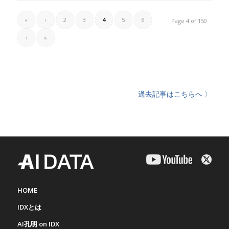
«
‹
2
3
4
5
6
Page 4 of 150
›
»
過去記事はこちらへ 〉
HOME
IDXとは
AI孔明 on IDX