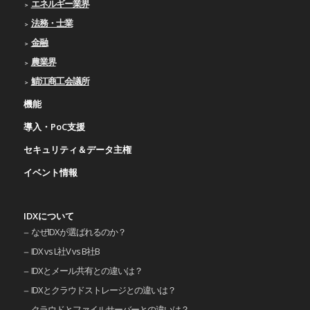
エネルギー業界
法務・士業
金融
農業界
鯖江商工会議所
機能
導入・PoC支援
セキュリティ＆データ主権
イベント情報
IDXについて
なぜIDXが選ばれるのか？
IDX vs L社V vs B社B
IDXとメール共有との違いは？
IDXとクラウドストレージとの違いは？
クラウドとファイルサーバーとの違いは？