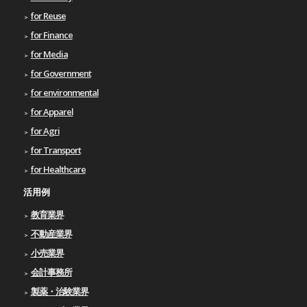
for Reuse
for Finance
for Media
for Government
for environmental
for Apparel
for Agri
for Transport
for Healthcare
活用例
教育業界
不動産業界
小売業界
会計事務所
製薬・治験業界