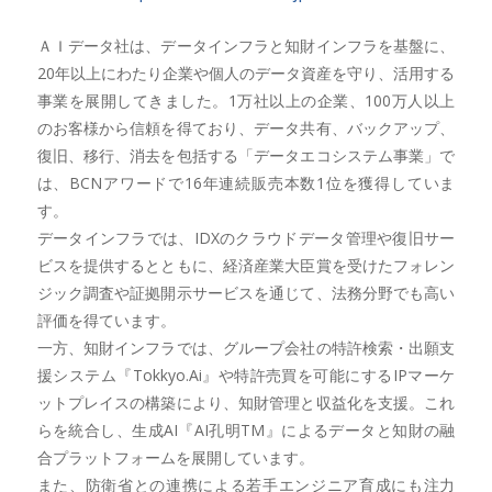
ＡＩデータ社は、データインフラと知財インフラを基盤に、
20年以上にわたり企業や個人のデータ資産を守り、活用する
事業を展開してきました。1万社以上の企業、100万人以上
のお客様から信頼を得ており、データ共有、バックアップ、
復旧、移行、消去を包括する「データエコシステム事業」で
は、BCNアワードで16年連続販売本数1位を獲得していま
す。
データインフラでは、IDXのクラウドデータ管理や復旧サー
ビスを提供するとともに、経済産業大臣賞を受けたフォレン
ジック調査や証拠開示サービスを通じて、法務分野でも高い
評価を得ています。
一方、知財インフラでは、グループ会社の特許検索・出願支
援システム『Tokkyo.Ai』や特許売買を可能にするIPマーケ
ットプレイスの構築により、知財管理と収益化を支援。これ
らを統合し、生成AI『AI孔明TM』によるデータと知財の融
合プラットフォームを展開しています。
また、防衛省との連携による若手エンジニア育成にも注力