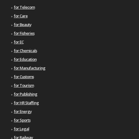
for Telecom
for Care
for Beauty
for Fisheries
for EC
for Chemicals
for Education
for Manufacturing
for Customs
for Tourism
for Publishing
for HR Staffing
for Energy
for Sports
for Legal
for Railway