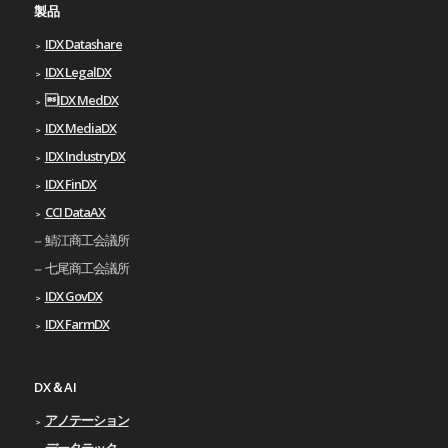
製品
IDX Datashare
IDX LegalDX
IDX MedDX
IDX MediaDX
IDX IndustryDX
IDX FinDX
CCI DataAX
鯖江商工会議所
七尾商工会議所
IDX GovDX
IDX FarmDX
DX＆AI
アノテーション
データテック