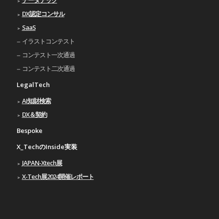
DX認定コンサル
SaaS
イラストコンテスト
コンテスト一次通過
コンテスト二次通過
LegalTech
AI知財検索
DX＆契約
Bespoke
X_TechのInside実装
JAPAN-Xtech展
X-Tech展2024開催レポート