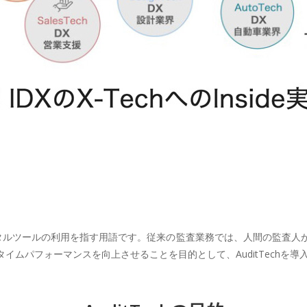
やデジタルツールの利用を指す用語です。従来の監査業務では、人間の監査
イムパフォーマンスを向上させることを目的として、AuditTechを