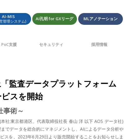
AI-MIS
AI孔明 for GXリーグ
MLアノテーション
経営管理システム)
PoC支援
セキュリティ
採用情報
向上「監査データプラットフォーム
装サービスを開始
®仕事術～
:東京都港区、代表取締役社長 春山 洋 以下 AOS データ社)
までデータを総合的にマネジメントし、AIによるデータ分析や
装サービスを、2023年6月29日より販売開始することをお知らせしま