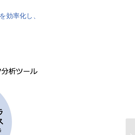
を効率化し、
A
ク