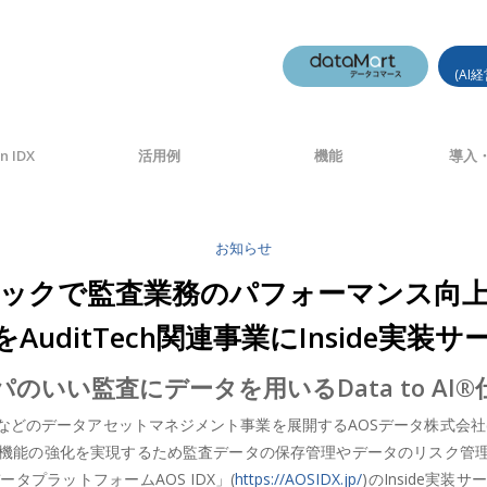
(AI
n IDX
活用例
機能
導入・
お知らせ
監査テックで監査業務のパフォーマンス
」をAuditTech関連事業にInside実
のいい監査にデータを用いるData to AI
のデータアセットマネジメント事業を展開するAOSデータ株式会社(本社
機能の強化を実現するため監査データの保存管理やデータのリスク管理
プラットフォームAOS IDX」(
https://AOSIDX.jp/
)のInside実