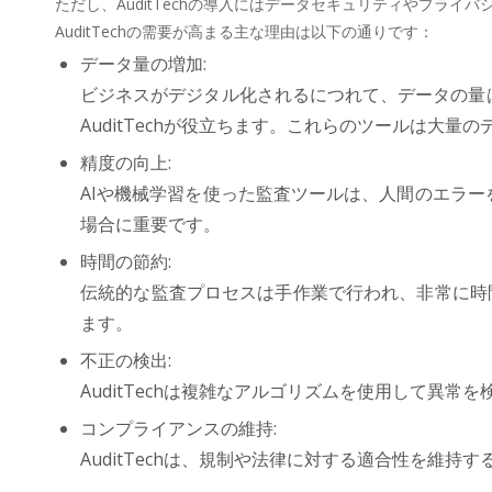
ただし、AuditTechの導入にはデータセキュリティやプラ
AuditTechの需要が高まる主な理由は以下の通りです：
データ量の増加:
ビジネスがデジタル化されるにつれて、データの量
AuditTechが役立ちます。これらのツールは大
精度の向上:
AIや機械学習を使った監査ツールは、人間のエラ
場合に重要です。
時間の節約:
伝統的な監査プロセスは手作業で行われ、非常に時間
ます。
不正の検出:
AuditTechは複雑なアルゴリズムを使用して異
コンプライアンスの維持:
AuditTechは、規制や法律に対する適合性を