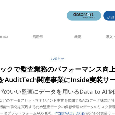
(AI
n IDX
活用例
機能
導入・
お知らせ
監査テックで監査業務のパフォーマンス
」をAuditTech関連事業にInside実
のいい監査にデータを用いるData to AI
のデータアセットマネジメント事業を展開するAOSデータ株式会社(本社
機能の強化を実現するため監査データの保存管理やデータのリスク管理
プラットフォームAOS IDX」(
https://AOSIDX.jp/
)のInside実