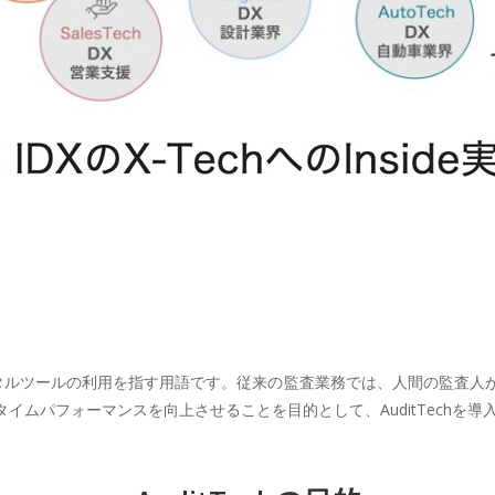
やデジタルツールの利用を指す用語です。従来の監査業務では、人間の監査
イムパフォーマンスを向上させることを目的として、AuditTechを