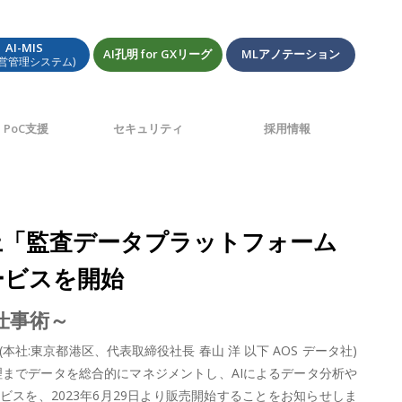
AI-MIS
AI孔明 for GXリーグ
MLアノテーション
経営管理システム)
PoC支援
セキュリティ
採用情報
向上「監査データプラットフォーム
装サービスを開始
®仕事術～
:東京都港区、代表取締役社長 春山 洋 以下 AOS データ社)
までデータを総合的にマネジメントし、AIによるデータ分析や
装サービスを、2023年6月29日より販売開始することをお知らせしま