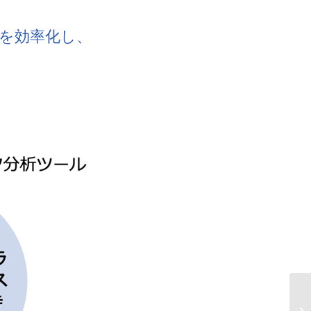
を効率化し、
A
ク