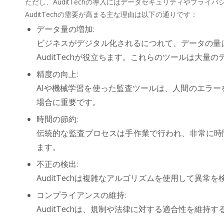
ただし、AuditTechの導入にはデータセキュリティやプラ
AuditTechの需要が高まる主な理由は以下の通りです：
データ量の増加:
ビジネスがデジタル化されるにつれて、データの量
AuditTechが役立ちます。これらのツールは大
精度の向上:
AIや機械学習を使った監査ツールは、人間のエラ
場合に重要です。
時間の節約:
伝統的な監査プロセスは手作業で行われ、非常に時間
ます。
不正の検出:
AuditTechは複雑なアルゴリズムを使用して異
コンプライアンスの維持:
AuditTechは、規制や法律に対する適合性を