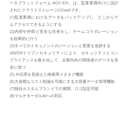
ータプラットフォーム AOS IDX」は、監査業務向けに設計
されたクラウドストレージのSaaSです。
(1)監査業務におけるデータをバックアップし、どこからで
もアクセスできるようにする
(2)内部や外部と安全な共有をし、チームコラボレーション
を効果的に行う
(3)すべてのドキュメントのバージョンと変更を追跡する
(4)VDRドリブンセキュリティにより、セキュリティとコン
プライアンスを最大化して、企業内外の関係者のデータを安
全に保つ
(5) AI活用を見据えた検索用メタタグ機能
(6)大規模なコスト削減を可能にする大容量データ管理機能
(7)独自カスタムブランドでの展開、ロゴ設定可能
(8)マルチモーダルAIへの対応