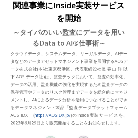
関連事業にInside実装サービス
を開始
～タイパのいい監査にデータを用い
るData to AI®仕事術～
クラウドデータ、システムデータ、リーガルデータ、AIデー
タなどのデータアセットマネジメント事業を展開するAOSデ
ータ株式会社(本社:東京都港区、代表取締役社長 春山 洋 以
下 AOS データ社)は、監査テックにおいて、監査の効率化、
データの活用、監査機能の強化を実現するため監査データの
保存管理やデータのリスク管理までデータを総合的にマネジ
メントし、AIによるデータ分析や活用につなげることができ
るデータマネジメント製品「監査データプラットフォーム
AOS IDX」(
https://AOSIDX.jp/
)のInside実装サービスを、
2023年6月29日より販売開始することをお知らせします。