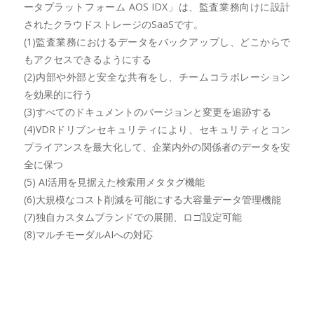
ータプラットフォーム AOS IDX」は、監査業務向けに設計
されたクラウドストレージのSaaSです。
(1)監査業務におけるデータをバックアップし、どこからで
もアクセスできるようにする
(2)内部や外部と安全な共有をし、チームコラボレーション
を効果的に行う
(3)すべてのドキュメントのバージョンと変更を追跡する
(4)VDRドリブンセキュリティにより、セキュリティとコン
プライアンスを最大化して、企業内外の関係者のデータを安
全に保つ
(5) AI活用を見据えた検索用メタタグ機能
(6)大規模なコスト削減を可能にする大容量データ管理機能
(7)独自カスタムブランドでの展開、ロゴ設定可能
(8)マルチモーダルAIへの対応