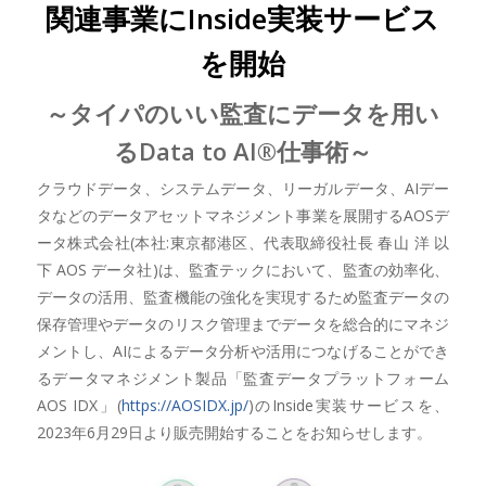
関連事業にInside実装サービス
を開始
～タイパのいい監査にデータを用い
るData to AI®仕事術～
クラウドデータ、システムデータ、リーガルデータ、AIデー
タなどのデータアセットマネジメント事業を展開するAOSデ
ータ株式会社(本社:東京都港区、代表取締役社長 春山 洋 以
下 AOS データ社)は、監査テックにおいて、監査の効率化、
データの活用、監査機能の強化を実現するため監査データの
保存管理やデータのリスク管理までデータを総合的にマネジ
メントし、AIによるデータ分析や活用につなげることができ
るデータマネジメント製品「監査データプラットフォーム
AOS IDX」(
https://AOSIDX.jp/
)のInside実装サービスを、
2023年6月29日より販売開始することをお知らせします。