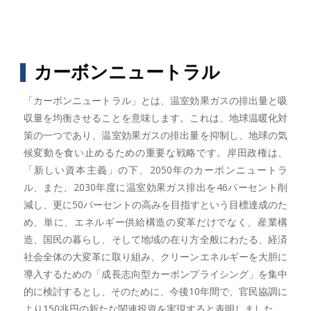
カーボンニュートラル
「カーボンニュートラル」とは、温室効果ガスの排出量と吸
収量を均衡させることを意味します。これは、地球温暖化対
策の一つであり、温室効果ガスの排出量を抑制し、地球の気
候変動を食い止めるための重要な戦略です。岸田政権は、
「新しい資本主義」の下、2050年のカーボンニュートラ
ル、また、2030年度に温室効果ガス排出を46パーセント削
減し、更に50パーセントの高みを目指すという目標達成のた
め、単に、エネルギー供給構造の変革だけでなく、産業構
造、国民の暮らし、そして地域の在り方全般にわたる、経済
社会全体の大変革に取り組み、クリーンエネルギーを大胆に
導入するための「成長志向型カーボンプライシング」を集中
的に検討するとし、そのために、今後10年間で、官民協調に
より150兆円の新たな関連投資を実現すると表明しました。