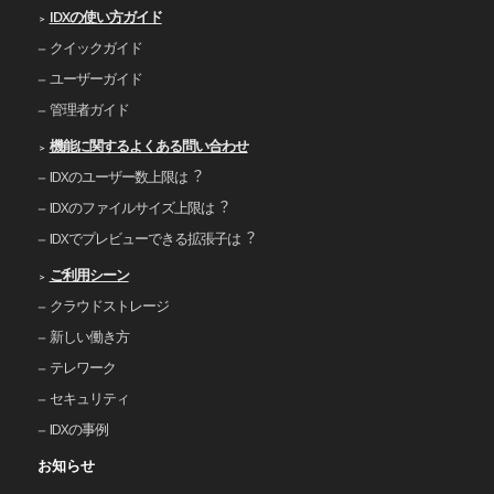
IDXの使い⽅ガイド
クイックガイド
ユーザーガイド
管理者ガイド
機能に関するよくある問い合わせ
IDXのユーザー数上限は︖
IDXのファイルサイズ上限は︖
IDXでプレビューできる拡張⼦は︖
ご利⽤シーン
クラウドストレージ
新しい働き⽅
テレワーク
セキュリティ
IDXの事例
お知らせ