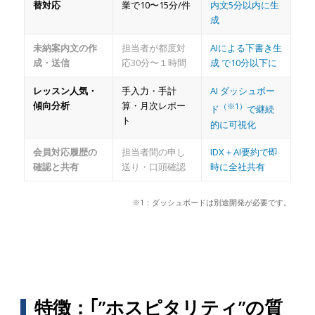
替対応
業で10〜15分/件
内文5分以内に生
成
未納案内文の作
担当者が都度対
AIによる下書き生
成・送信
応30分〜１時間
成 で10分以下に
レッスン人気・
手入力・手計
AI ダッシュボー
傾向分析
算・月次レポー
（※1）
ド
で継続
ト
的に可視化
会員対応履歴の
担当者間の申し
IDX＋AI要約で即
確認と共有
送り・口頭確認
時に全社共有
※1：ダッシュボードは別途開発が必要です。
特徴：｢”ホスピタリティ”の質