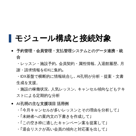
モジュール構成と接続対象
予約管理・会員管理・支払管理システムとのデータ連携・統
合
・レッスン・施設予約､ 会員契約・属性情報､ 入退館履歴､ 月
謝・請求情報をIDXに集約｡
・IDX基盤で横断的に情報統合し､ AI孔明が分析・提案・文書
生成を支援。
・施設の稼働状況､ 人気レッスン､ キャンセル傾向などもテキ
ストによる定期的な分析
AI孔明の主な支援項目 活用例
・｢今月キャンセルが多いレッスンとその理由を分析して｣
・｢未納者への案内文の下書きを作成して｣
・｢この空き枠に適したキャンペーン案を提案して｣
・｢退会リスクが高い会員の傾向と対応案を出して｣