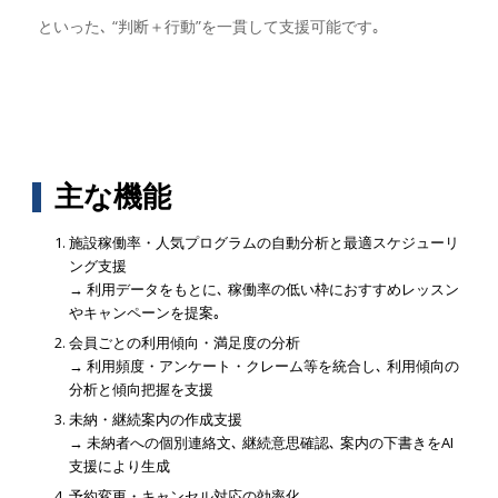
といった､ “判断＋行動”を一貫して支援可能です｡
主な機能
施設稼働率・人気プログラムの自動分析と最適スケジューリ
ング支援
→ 利用データをもとに､ 稼働率の低い枠におすすめレッスン
やキャンペーンを提案｡
会員ごとの利用傾向・満足度の分析
→ 利用頻度・アンケート・クレーム等を統合し､ 利用傾向の
分析と傾向把握を支援
未納・継続案内の作成支援
→ 未納者への個別連絡文､ 継続意思確認､ 案内の下書きをAI
支援により生成
予約変更・キャンセル対応の効率化