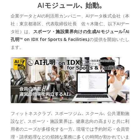
AIモジュール､ 始動｡
企業データとAIの利活用カンパニー、AIデータ株式会社（本
社：東京都港区、代表取締役社長 佐々木隆仁、以下AIデー
タ社）は、
スポーツ・施設業界向けの生成AIモジュール｢AI
孔明™ on IDX for Sports & Facilities｣
の提供を開始いたし
ます。
フィットネスクラブ､ スポーツジム､ スクール､ 公共運動施
設など､ スポーツ・施設業界は､ 健康志向の高まりと共に利
用者のニーズが多様化する一方､ 現場では予約対応・会員管
理・請求処理などの煩雑な業務に多くの時間が割かれていま