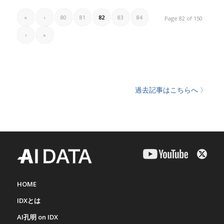
«
‹
80
81
82
83
84
Page 82 of 150
›
»
過去記事はこちらへ 〉
HOME
IDXとは
AI孔明 on IDX