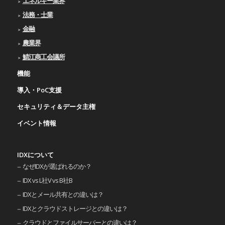
エネルギー業界
法務・士業
金融
農業界
鯖江商工会議所
機能
導入・PoC支援
セキュリティ＆データ主権
イベント情報
IDXについて
なぜIDXが選ばれるのか？
IDX vs L社V vs B社B
IDXとメール共有との違いは？
IDXとクラウドストレージとの違いは？
クラウドとファイルサーバーとの違いは？