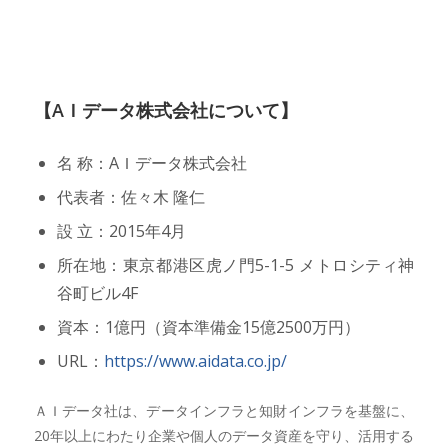
【AＩデータ株式会社について】
名 称：AＩデータ株式会社
代表者：佐々木 隆仁
設 立：2015年4月
所在地：東京都港区虎ノ門5-1-5 メトロシティ神
谷町ビル4F
資本：1億円（資本準備金15億2500万円）
URL：
https://www.aidata.co.jp/
ＡＩデータ社は、データインフラと知財インフラを基盤に、
20年以上にわたり企業や個人のデータ資産を守り、活用する