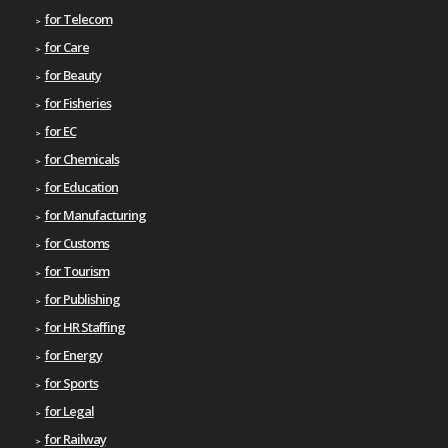
for Telecom
for Care
for Beauty
for Fisheries
for EC
for Chemicals
for Education
for Manufacturing
for Customs
for Tourism
for Publishing
for HR Staffing
for Energy
for Sports
for Legal
for Railway