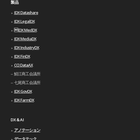
製品
IDX Datashare
IDX LegalDX
IDX MedDX
IDX MediaDX
IDX IndustryDX
IDX FinDX
CCI DataAX
鯖江商工会議所
七尾商工会議所
IDX GovDX
IDX FarmDX
DX＆AI
アノテーション
データテック