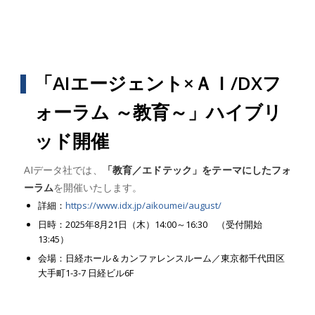
「AIエージェント×ＡＩ/DXフ
ォーラム ～教育～」ハイブリ
ッド開催
AIデータ社では、
「教育／エドテック」をテーマにしたフォ
ーラム
を開催いたします。
詳細：
https://www.idx.jp/aikoumei/august/
日時：2025年8月21日（木）14:00～16:30 （受付開始
13:45）
会場：日経ホール＆カンファレンスルーム／東京都千代田区
大手町1-3-7 日経ビル6F