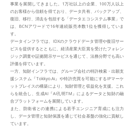
事業を展開してきました。1万社以上の企業、100万人以上
のお客様から信頼を得ており、データ共有、バックアップ、
復旧、移行、消去を包括する「データエコシステム事業」で
は、BCNアワードで16年連続販売本数1位を獲得していま
す。
データインフラでは、IDXのクラウドデータ管理や復旧サー
ビスを提供するとともに、経済産業大臣賞を受けたフォレン
ジック調査や証拠開示サービスを通じて、法務分野でも高い
評価を得ています。
一方、知財インフラでは、グループ会社の特許検索・出願支
援システム『Tokkyo.Ai』や特許売買を可能にするIPマーケ
ットプレイスの構築により、知財管理と収益化を支援。これ
らを統合し、生成AI『AI孔明TM』によるデータと知財の融
合プラットフォームを展開しています。
また、防衛省との連携による若手エンジニア育成にも注力
し、データ管理と知財保護を通じて社会基盤の強化に貢献し
ています。