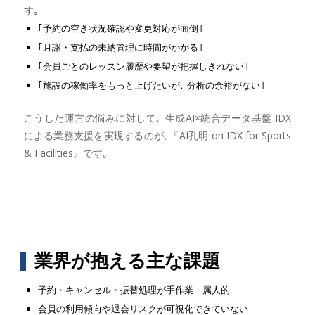
す｡
｢予約の空き状況確認や変更対応が面倒｣
｢月謝・支払の未納管理に時間がかかる｣
｢会員ごとのレッスン履歴や要望が把握しきれない｣
｢施設の稼働率をもっと上げたいが､ 分析の余裕がない｣
こうした運営の悩みに対して､ 生成AI×統合データ基盤 IDX
による業務支援を実現するのが､『AI孔明 on IDX for Sports
& Facilities』です｡
業界が抱える主な課題
予約・キャンセル・振替処理が手作業・属人的
会員の利用傾向や退会リスクが可視化できていない