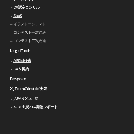
DX認定コンサル
SaaS
イラストコンテスト
コンテスト一次通過
コンテスト二次通過
LegalTech
AI知財検索
DX＆契約
Bespoke
X_TechのInside実装
JAPAN-Xtech展
X-Tech展2024開催レポート