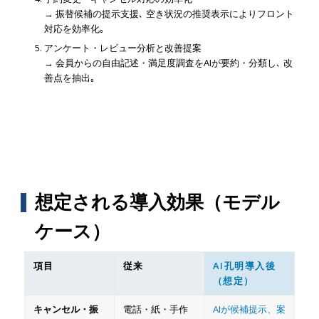
→ 振替候補の提示支援､ 空き状況の推奨表示によりフロント
対応を効率化｡
アンケート・レビュー分析と改善提案
→ 会員からの自由記述・満足度調査をAIが要約・分類し､ 改
善点を抽出｡
想定される導入効果（モデル
ケース）
項目
従来
AI孔明導入後
（想定）
キャンセル・振
電話・紙・手作
AIが候補提示、案