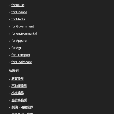
for Reuse
for Finance
for Media
for Government
for environmental
for Apparel
for Agri
for Transport
for Healthcare
活用例
教育業界
不動産業界
小売業界
会計事務所
製薬・治験業界