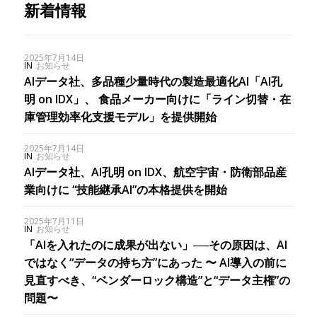
新着情報
2025年7月14日
IN
お知らせ
AIデータ社、多品種少量時代の製造最適化AI「AI孔
明 on IDX」、 食品メーカー向けに「ライン切替・在
庫管理効率化支援モデル」を提供開始
2025年7月14日
IN
お知らせ
AIデータ社、AI孔明 on IDX、航空宇宙・防衛部品産
業向けに “技能継承AI”の本格提供を開始
2025年7月11日
IN
お知らせ
「AIを入れたのに成果が出ない」──その原因は、AI
ではなく“データの持ち方”にあった 〜 AI導入の前に
見直すべき、“ベンダーロック構造”と“データ主権”の
問題〜