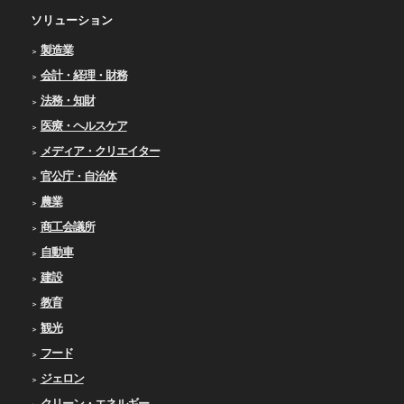
ソリューション
製造業
会計・経理・財務
法務・知財
医療・ヘルスケア
メディア・クリエイター
官公庁・自治体
農業
商工会議所
自動車
建設
教育
観光
フード
ジェロン
クリーン・エネルギー