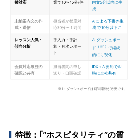
替対応
業で10〜15分/件
内文5分以内に生
成
未納案内文の作
担当者が都度対
AIによる下書き生
成・送信
応30分〜１時間
成 で10分以下に
レッスン人気・
手入力・手計
AI ダッシュボー
傾向分析
算・月次レポー
（※1）
ド
で継続
ト
的に可視化
会員対応履歴の
担当者間の申し
IDX＋AI要約で即
確認と共有
送り・口頭確認
時に全社共有
※1：ダッシュボードは別途開発が必要です。
特徴：｢”ホスピタリティ”の質