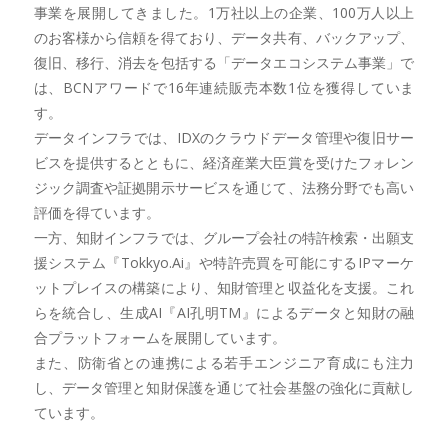
事業を展開してきました。1万社以上の企業、100万人以上
のお客様から信頼を得ており、データ共有、バックアップ、
復旧、移行、消去を包括する「データエコシステム事業」で
は、BCNアワードで16年連続販売本数1位を獲得していま
す。
データインフラでは、IDXのクラウドデータ管理や復旧サー
ビスを提供するとともに、経済産業大臣賞を受けたフォレン
ジック調査や証拠開示サービスを通じて、法務分野でも高い
評価を得ています。
一方、知財インフラでは、グループ会社の特許検索・出願支
援システム『Tokkyo.Ai』や特許売買を可能にするIPマーケ
ットプレイスの構築により、知財管理と収益化を支援。これ
らを統合し、生成AI『AI孔明TM』によるデータと知財の融
合プラットフォームを展開しています。
また、防衛省との連携による若手エンジニア育成にも注力
し、データ管理と知財保護を通じて社会基盤の強化に貢献し
ています。