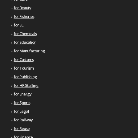
for Beauty
for Fisheries
for EC
for Chemicals
for Education
for Manufacturing
for Customs
for Tourism
for Publishing
for HR Staffing
for Energy
for Sports
for Legal
for Railway
for Reuse
for Finance