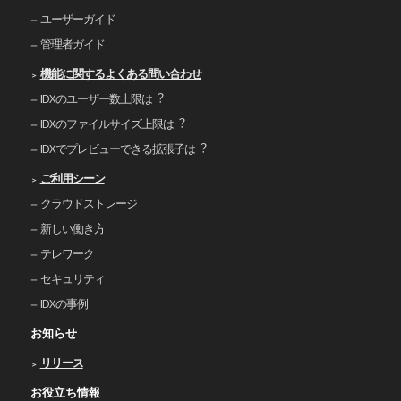
ユーザーガイド
管理者ガイド
機能に関するよくある問い合わせ
IDXのユーザー数上限は︖
IDXのファイルサイズ上限は︖
IDXでプレビューできる拡張⼦は︖
ご利⽤シーン
クラウドストレージ
新しい働き⽅
テレワーク
セキュリティ
IDXの事例
お知らせ
リリース
お役立ち情報