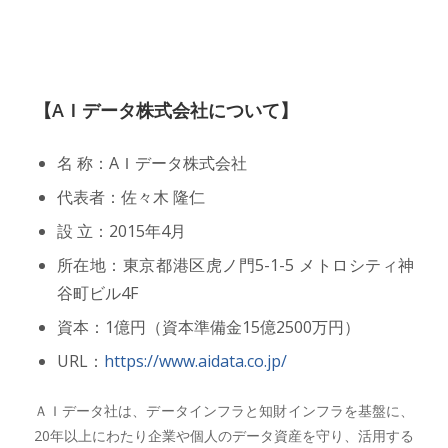
【AＩデータ株式会社について】
名 称：AＩデータ株式会社
代表者：佐々木 隆仁
設 立：2015年4月
所在地：東京都港区虎ノ門5-1-5 メトロシティ神
谷町ビル4F
資本：1億円（資本準備金15億2500万円）
URL：
https://www.aidata.co.jp/
ＡＩデータ社は、データインフラと知財インフラを基盤に、
20年以上にわたり企業や個人のデータ資産を守り、活用する