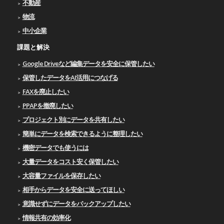
不動産
物流
中小企業
課題と解決
Google Driveなど編集データを安全に保管したい
保管したデータをAI活用につなげる
FAXを廃止したい
PPAPを撤廃したい
プロジェクト別にデータを共有したい
簡単にデータを検索できるように整理したい
機密データでも使うには
大量データをコスト安く保管したい
大容量ファイルを保存したい
相手からデータを安全に送ってほしい
意識せずにデータをバックアップしたい
情報共有の効率化