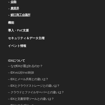
金融
農業界
鯖江商工会議所
機能
導入・PoC支援
セキュリティ＆データ主権
イベント情報
IDXについて
なぜIDXが選ばれるのか？
IDX vs L社V vs B社B
IDXとメール共有との違いは？
IDXとクラウドストレージとの違いは？
クラウドとファイルサーバーとの違いは？
IDXと文書管理ツールとの違いは？