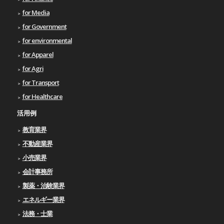
for Media
for Government
for environmental
for Apparel
for Agri
for Transport
for Healthcare
活用例
教育業界
不動産業界
小売業界
会計事務所
製薬・治験業界
エネルギー業界
法務・士業