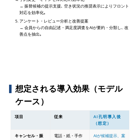
→ 振替候補の提示支援､ 空き状況の推奨表示によりフロント
対応を効率化｡
アンケート・レビュー分析と改善提案
→ 会員からの自由記述・満足度調査をAIが要約・分類し､ 改
善点を抽出｡
想定される導入効果（モデル
ケース）
項目
従来
AI孔明導入後
（想定）
キャンセル・振
電話・紙・手作
AIが候補提示、案