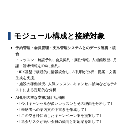
モジュール構成と接続対象
予約管理・会員管理・支払管理システムとのデータ連携・統
合
・レッスン・施設予約､ 会員契約・属性情報､ 入退館履歴､ 月
謝・請求情報をIDXに集約｡
・IDX基盤で横断的に情報統合し､ AI孔明が分析・提案・文書
生成を支援。
・施設の稼働状況､ 人気レッスン､ キャンセル傾向などもテキ
ストによる定期的な分析
AI孔明の主な支援項目 活用例
・｢今月キャンセルが多いレッスンとその理由を分析して｣
・｢未納者への案内文の下書きを作成して｣
・｢この空き枠に適したキャンペーン案を提案して｣
・｢退会リスクが高い会員の傾向と対応案を出して｣