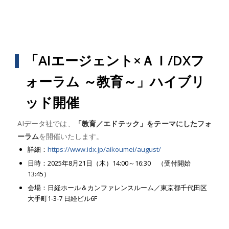
「AIエージェント×ＡＩ/DXフ
ォーラム ～教育～」ハイブリ
ッド開催
AIデータ社では、
「教育／エドテック」をテーマにしたフォ
ーラム
を開催いたします。
詳細：
https://www.idx.jp/aikoumei/august/
日時：2025年8月21日（木）14:00～16:30 （受付開始
13:45）
会場：日経ホール＆カンファレンスルーム／東京都千代田区
大手町1-3-7 日経ビル6F