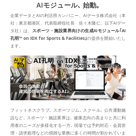
AIモジュール､ 始動｡
企業データとAIの利活用カンパニー、AIデータ株式会社（本
社：東京都港区、代表取締役社長 佐々木隆仁、以下AIデー
タ社）は、
スポーツ・施設業界向けの生成AIモジュール｢AI
孔明™ on IDX for Sports & Facilities｣
の提供を開始いたし
ます。
フィットネスクラブ､ スポーツジム､ スクール､ 公共運動施
設など､ スポーツ・施設業界は､ 健康志向の高まりと共に利
用者のニーズが多様化する一方､ 現場では予約対応・会員管
理・請求処理などの煩雑な業務に多くの時間が割かれていま