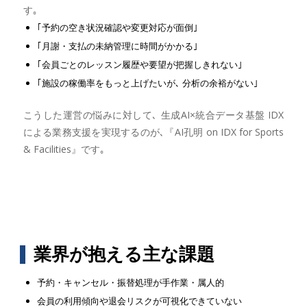
す｡
｢予約の空き状況確認や変更対応が面倒｣
｢月謝・支払の未納管理に時間がかかる｣
｢会員ごとのレッスン履歴や要望が把握しきれない｣
｢施設の稼働率をもっと上げたいが､ 分析の余裕がない｣
こうした運営の悩みに対して､ 生成AI×統合データ基盤 IDX
による業務支援を実現するのが､『AI孔明 on IDX for Sports
& Facilities』です｡
業界が抱える主な課題
予約・キャンセル・振替処理が手作業・属人的
会員の利用傾向や退会リスクが可視化できていない