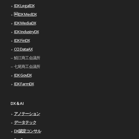
IDX LegalDX
IDX MedDX
IDX MediaDX
IDX IndustryDX
IDX FinDX
CCI DataAX
鯖江商工会議所
七尾商工会議所
IDX GovDX
IDX FarmDX
DX＆AI
アノテーション
データテック
DX認定コンサル