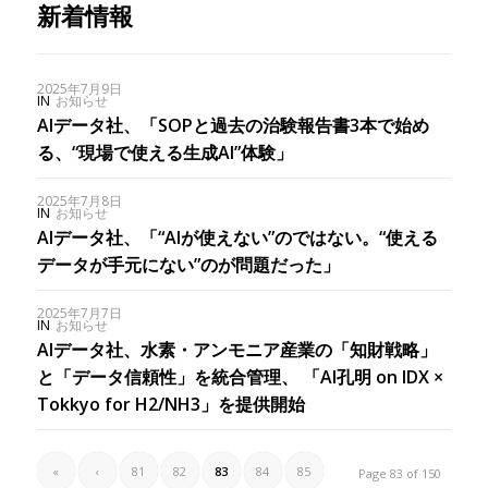
新着情報
2025年7月9日
IN
お知らせ
AIデータ社、「SOPと過去の治験報告書3本で始め
る、“現場で使える生成AI”体験」
2025年7月8日
IN
お知らせ
AIデータ社、「“AIが使えない”のではない。“使える
データが手元にない”のが問題だった」
2025年7月7日
IN
お知らせ
AIデータ社、水素・アンモニア産業の「知財戦略」
と「データ信頼性」を統合管理、 「AI孔明 on IDX ×
Tokkyo for H2/NH3」を提供開始
«
‹
81
82
83
84
85
Page 83 of 150