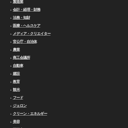
製造業
会計・経理・財務
法務・知財
医療・ヘルスケア
メディア・クリエイター
官公庁・自治体
農業
商工会議所
自動車
建設
教育
観光
フード
ジェロン
クリーン・エネルギー
美容