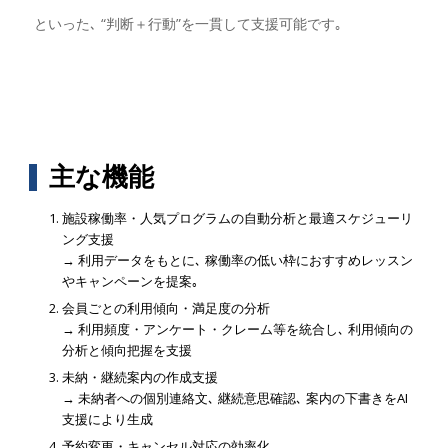
といった､ “判断＋行動”を一貫して支援可能です｡
主な機能
施設稼働率・人気プログラムの自動分析と最適スケジューリ
ング支援
→ 利用データをもとに､ 稼働率の低い枠におすすめレッスン
やキャンペーンを提案｡
会員ごとの利用傾向・満足度の分析
→ 利用頻度・アンケート・クレーム等を統合し､ 利用傾向の
分析と傾向把握を支援
未納・継続案内の作成支援
→ 未納者への個別連絡文､ 継続意思確認､ 案内の下書きをAI
支援により生成
予約変更・キャンセル対応の効率化