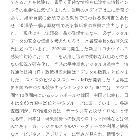
できることを体験し、素早く正確な情報を伝達する情報イン
フラの重要性に気づきました。当時のメディアは主に新聞で
あり、経済発展に必須である教育で使われる教科書とあわ
せ、澁澤榮一翁は原材料である製紙業の振興に注力しまし
た。「現代にもし澁澤榮一翁が登場するなら、必ずデジタル
データの安全な伝達を考えただろう」と審査委員の澁澤久栄
氏は述べています。 2020年に発生した新型コロナウイルス
感染症対応において、ITを活用し迅速で柔軟な取組みができ
ない状況が顕在化し、当時の平井卓也デジタル改革担当・情
報通信技術（IT）政策担当大臣は「デジタル敗戦」と述べま
した。 スイスのビジネススクールIMDが発表した「世界主
要各国のデジタル競争力ランキング2022」※1では、アジア
圏で10位圏内にいるシンガポールや韓国、中国と比較し、日
本は全63カ国中29位と中位グループに属しています。各調
査機関が、DX推進の要は「データ共有と脱サイロ化」と伝
える中、日本は、研究開発への投資やロボット関連などは強
みである一方、デジタルスキルやビッグデータの利用と解析
など「ビジネス・アジリティ」に弱みが見られ、情報やデー