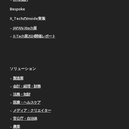
Bespoke
X_TechのInside実装
JAPAN-Xtech展
X-Tech展2024開催レポート
ソリューション
製造業
会計・経理・財務
法務・知財
医療・ヘルスケア
メディア・クリエイター
官公庁・自治体
農業