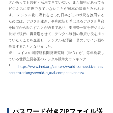
タがあっても共有・活用できていない、また技術があっても
ビジネスに変換できていないことが日本の課題とみられま
す。 デジタル化に遅れをとった日本がこの状況を挽回する
ためには、デジタル維新、令和維新と呼ばれるデジタル革命
を民間から起こすことが必要であり、澁澤榮一翁をデジタル
技術で現代に再登場させて、デジタル維新の旗振り役を担っ
ていたくことを企画し、デジタル澁澤榮一翁のデザイン画を
募集することとなりました。
※１ スイスの国際経営開発研究所（IMD）が、毎年発表し
ている世界主要各国のデジタル競争力ランキング
1
https://www.imd.org/centers/world-competitiveness-
center/rankings/world-digital-competitiveness/
パスワード付きZIPファイル送