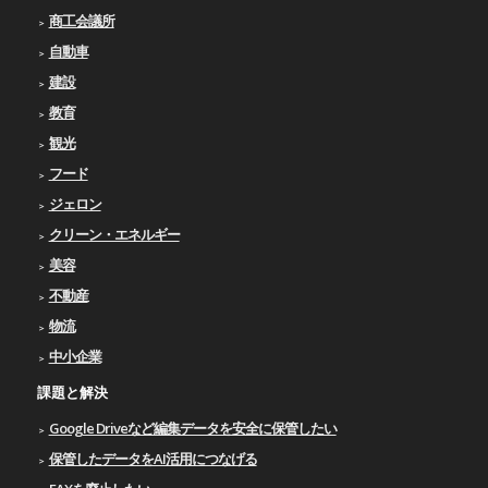
商工会議所
自動車
建設
教育
観光
フード
ジェロン
クリーン・エネルギー
美容
不動産
物流
中小企業
課題と解決
Google Driveなど編集データを安全に保管したい
保管したデータをAI活用につなげる