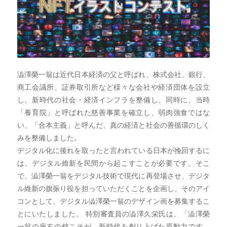
澁澤榮一翁は近代日本経済の父と呼ばれ、株式会社、銀行、
商工会議所、証券取引所など様々な会社や経済団体を設立
し、新時代の社会・経済インフラを整備し、同時に、当時
「養育院」と呼ばれた慈善事業を確立し、弱肉強食ではな
い、「合本主義」と呼んだ、真の経済と社会の善循環のしく
みを整備しました。
デジタル化に後れを取ったと言われている日本が挽回するに
は、デジタル維新を民間から起こすことが必要です。そこ
で、澁澤榮一翁をデジタル技術で現代に再登場させ、デジタ
ル維新の旗振り役を担っていただくことを企画し、そのアイ
コンとして、デジタル澁澤榮一翁のデザイン画を募集するこ
とにいたしました。 特別審査員の澁澤久栄氏は、「澁澤榮
一翁の座右の銘こそが、新時代を創り上げた原動力です。