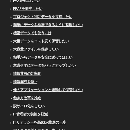
FAXを廃止したい
PPAPを撤廃したい
プロジェクト別にデータを共有したい
簡単にデータを検索できるように整理したい
機密データでも使うには
大量データをコスト安く保管したい
大容量ファイルを保存したい
相手からデータを安全に送ってほしい
意識せずにデータをバックアップしたい
情報共有の効率化
情報漏洩を防止
他のアプリケーションと連動して保管したい
働き方改革を推進
脱サイロ化をしたい
IT管理者の負担を軽減
ITリテラシーを高めDX推進の一歩