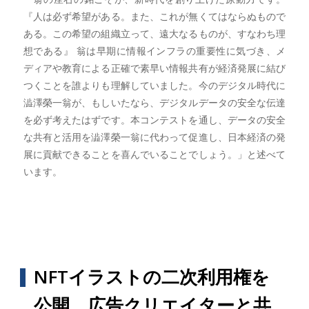
『人は必ず希望がある。また、これが無くてはならぬもので
ある。この希望の組織立って、遠大なるものが、すなわち理
想である』 翁は早期に情報インフラの重要性に気づき、メ
ディアや教育による正確で素早い情報共有が経済発展に結び
つくことを誰よりも理解していました。今のデジタル時代に
澁澤榮一翁が、もしいたなら、デジタルデータの安全な伝達
を必ず考えたはずです。本コンテストを通し、データの安全
な共有と活用を澁澤榮一翁に代わって促進し、日本経済の発
展に貢献できることを喜んでいることでしょう。」と述べて
います。
NFTイラストの二次利用権を
公開、広告クリエイターと共