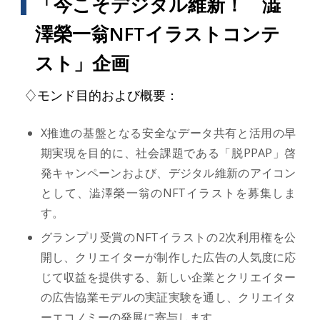
「今こそデジタル維新！ 澁
澤榮一翁NFTイラストコンテ
スト」企画
♢モンド目的および概要：
X推進の基盤となる安全なデータ共有と活用の早
期実現を目的に、社会課題である「脱PPAP」啓
発キャンペーンおよび、デジタル維新のアイコン
として、澁澤榮一翁のNFTイラストを募集しま
す。
グランプリ受賞のNFTイラストの2次利用権を公
開し、クリエイターが制作した広告の人気度に応
じて収益を提供する、新しい企業とクリエイター
の広告協業モデルの実証実験を通し、クリエイタ
ーエコノミーの発展に寄与します。