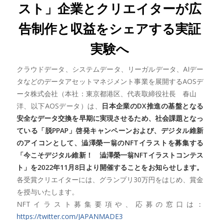
スト」企業とクリエイターが広
告制作と収益をシェアする実証
実験へ
クラウドデータ、システムデータ、リーガルデータ、AIデー
タなどのデータアセットマネジメント事業を展開するAOSデ
ータ株式会社（本社：東京都港区、代表取締役社長 春山
洋、以下AOSデータ）は、
日本企業のDX推進の基盤となる
安全なデータ交換を早期に実現させるため、社会課題となっ
ている「脱PPAP」啓発キャンペーンおよび、デジタル維新
のアイコンとして、澁澤榮一翁のNFTイラストを募集する
「今こそデジタル維新！ 澁澤榮一翁NFTイラストコンテス
ト」を2022年11月8日より開催することをお知らせします。
各受賞クリエイターには、グランプリ30万円をはじめ、賞金
を授与いたします。
NFTイラスト募集要項や、応募の窓口は：
https://twitter.com/JAPANMADE3