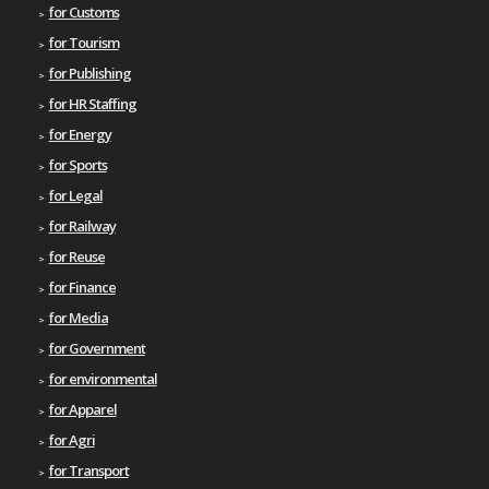
for Customs
for Tourism
for Publishing
for HR Staffing
for Energy
for Sports
for Legal
for Railway
for Reuse
for Finance
for Media
for Government
for environmental
for Apparel
for Agri
for Transport