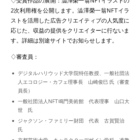
♢受賞作品の展開：澁澤榮一翁NFTイラストの
2次利用権を公開します。澁澤榮一翁NFTイラ
ストを活用した広告クリエイティブの人気度に
応じた、収益の提供をクリエイターに行ないま
す。詳細は別途サイトでお知らせします。
♢審査員：
デジタルハリウッド大学院特任教授、一般社団法
人エコロジー・カフェ理事長 山崎俊巳 氏（審査
員長）
一般社団法人NFT鳴門美術館 代表理事 山口大
世 氏
ジャクソン・ファミリー財団 代表 古賀賢治
氏
京都芸術大学 キャラクターデザイン学科 准教