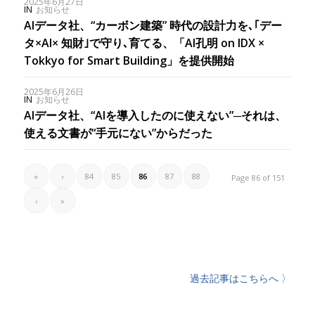
2025年6月27日
IN
お知らせ
AIデータ社、“カーボン建築” 時代の設計力を､｢デー
タ×AI× 知財｣で守り､育てる、「AI孔明 on IDX ×
Tokkyo for Smart Building」を提供開始
2025年6月26日
IN
お知らせ
AIデータ社、“AIを導入したのに使えない”─それは、
使える文書が“手元にない”からだった
«
‹
84
85
86
87
88
Page 86 of 151
›
»
過去記事はこちらへ 〉