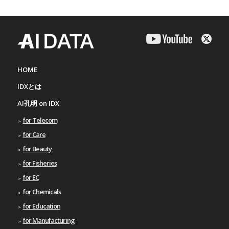
HOME
IDXとは
AI孔明 on IDX
for Telecom
for Care
for Beauty
for Fisheries
for EC
for Chemicals
for Education
for Manufacturing