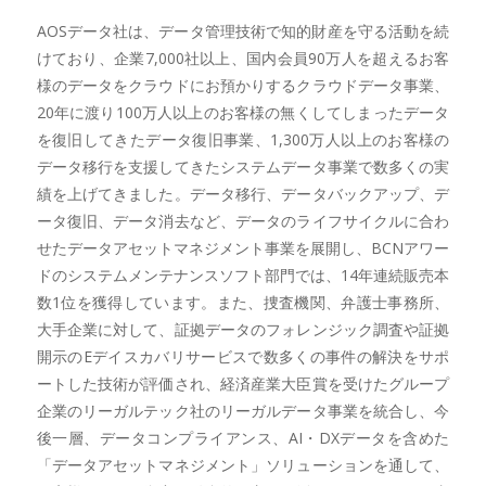
AOSデータ社は、データ管理技術で知的財産を守る活動を続
けており、企業7,000社以上、国内会員90万人を超えるお客
様のデータをクラウドにお預かりするクラウドデータ事業、
20年に渡り100万人以上のお客様の無くしてしまったデータ
を復旧してきたデータ復旧事業、1,300万人以上のお客様の
データ移行を支援してきたシステムデータ事業で数多くの実
績を上げてきました。データ移行、データバックアップ、デ
ータ復旧、データ消去など、データのライフサイクルに合わ
せたデータアセットマネジメント事業を展開し、BCNアワー
ドのシステムメンテナンスソフト部門では、14年連続販売本
数1位を獲得しています。また、捜査機関、弁護士事務所、
大手企業に対して、証拠データのフォレンジック調査や証拠
開示のEデイスカバリサービスで数多くの事件の解決をサポ
ートした技術が評価され、経済産業大臣賞を受けたグループ
企業のリーガルテック社のリーガルデータ事業を統合し、今
後一層、データコンプライアンス、AI・DXデータを含めた
「データアセットマネジメント」ソリューションを通して、