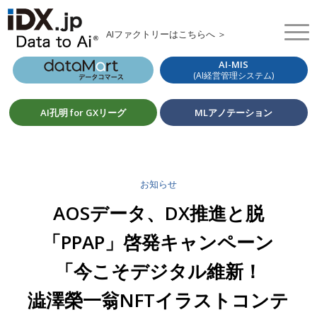
AIファクトリーはこちらへ ＞
AI-MIS
(AI経営管理システム)
AI孔明 for GXリーグ
MLアノテーション
お知らせ
AOSデータ、DX推進と脱
「PPAP」啓発キャンペーン
「今こそデジタル維新！
澁澤榮一翁NFTイラストコンテ