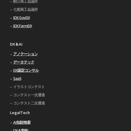
鯖江商工会議所
七尾商工会議所
IDX GovDX
IDX FarmDX
DX＆AI
アノテーション
データテック
DX認定コンサル
SaaS
イラストコンテスト
コンテスト一次通過
コンテスト二次通過
LegalTech
AI知財検索
DX＆契約