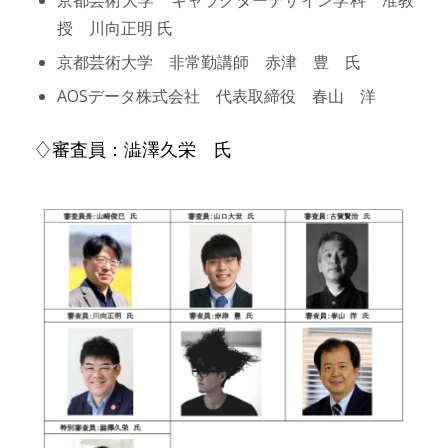
授 川向正明 氏
京都芸術大学 非常勤講師 赤津 豊 氏
AOSデータ株式会社 代表取締役 春山 洋
♢審査員：澁澤久栄 氏