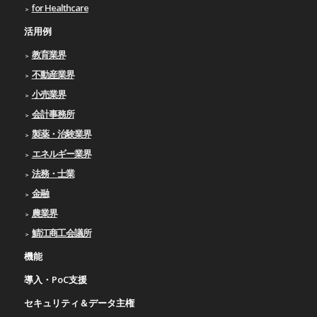
for Healthcare
活用例
教育業界
不動産業界
小売業界
会計事務所
製薬・治験業界
エネルギー業界
法務・士業
金融
農業界
鯖江商工会議所
機能
導入・PoC支援
セキュリティ＆データ主権