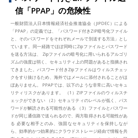
信「PPAP」の危険性
一般財団法人日本情報経済社会推進協会（JIPDEC）による
「PPAP」の定義では、「パスワード付きZIP暗号化ファイル
と、そのパスワードをそれぞれメールで別送する方法」とし
ています。同一経路でほぼ同時にZipファイルとパスワード
を送る方法は、 Zipファイルの暗号化に用いられるアルゴリ
ズムの強度は弱く、セキュリティ上の問題があると指摘され
てきました。パスワード付きZipファイルはウィルスチェッ
クをすり抜けるため、海外ではメールに添付されることがほ
ぼありません。 PPAPでは、以下のような非常に高いセキュ
リティリスクがあります。 （1）ZIPファイルのウィルスチ
ェックができない （2）セキュリティのレベルが低く、パス
ワードが解読される可能性がある （3）ファイルとパスワー
ドが同じ通信路で送られるので、両方取得される可能性があ
る 必要な相手とのみ、強固なセキュリティを保持しなが
ら、効率的かつ効果的にクラウドストレージ経由で情報を共