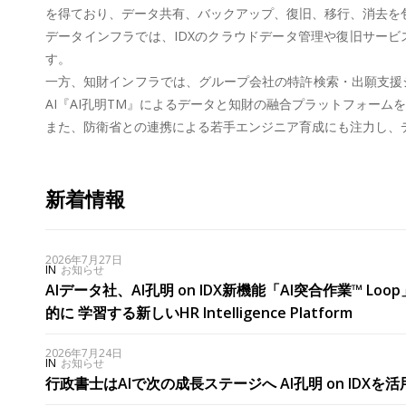
を得ており、データ共有、バックアップ、復旧、移行、消去を包
データインフラでは、IDXのクラウドデータ管理や復旧サー
す。
一方、知財インフラでは、グループ会社の特許検索・出願支援シス
AI『AI孔明TM』によるデータと知財の融合プラットフォーム
また、防衛省との連携による若手エンジニア育成にも注力し、
新着情報
2026年7月27日
IN
お知らせ
AIデータ社、AI孔明 on IDX新機能「AI突合作業™ 
的に 学習する新しいHR Intelligence Platform
2026年7月24日
IN
お知らせ
行政書士はAIで次の成長ステージへ AI孔明 on IDXを