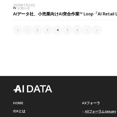
2026年7月23日
IN
お知らせ
AIデータ社、小売業向けAI突合作業™ Loop「AI Retail 
«
‹
2
3
4
5
6
›
»
HOME
AXフォーラ
IDXとは
AXフォーラム January