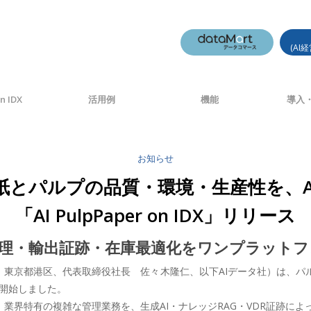
(AI
n IDX
活用例
機能
導入・
お知らせ
“紙とパルプの品質・環境・生産性を、A
「AI PulpPaper on IDX」リリース
質管理・輸出証跡・在庫最適化をワンプラットフ
社：東京都港区、代表取締役社長 佐々木隆仁、以下AIデータ社）は、
供を開始しました。
、業界特有の複雑な管理業務を、生成AI・ナレッジRAG・VDR証跡に