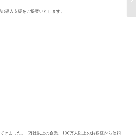
ァ
理の導入支援をご提案いたします。
てきました。1万社以上の企業、100万人以上のお客様から信頼