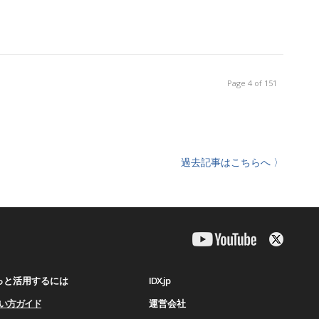
Page 4 of 151
過去記事はこちらへ 〉
IDX.jp
もっと活用するには
運営会社
使い⽅ガイド