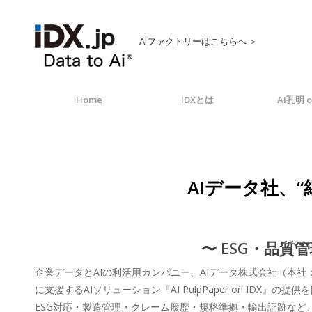
AIファクトリーはこちらへ ＞
Home
IDXとは
AI孔明 o
AIデータ社、
〜 ESG・品
企業データとAIの利活用カンパニー、AIデータ株式会社（本
に支援するAIソリューション『AI PulpPaper on IDX』の提
ESG対応・製造管理・クレーム履歴・規格準拠・輸出証跡など