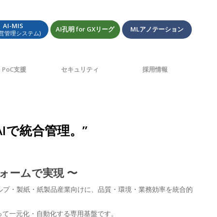
AI-MIS
AI孔明 for GXリーグ
MLアノテーション
経営管理システム)
PoC支援
セキュリティ
採用情報
Iで統合管理。”
ォームで実現 〜
パルプ・製紙・紙製品産業向けに、品質・環境・業務効率を統合的
よって一元化・自動化する専用基盤です。