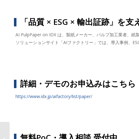
「品質 × ESG × 輸出証跡」を
AI PulpPaper on IDX は、製紙メーカー、パルプ加工
ソリューションサイト「AIファクトリー」では、導入事例、E
詳細・デモのお申込みはこちら
https://www.idx.jp/aifactory/list/paper/
無料PoC・導入相談 受付中
AIデータ社、“刃物づくりの技と品質