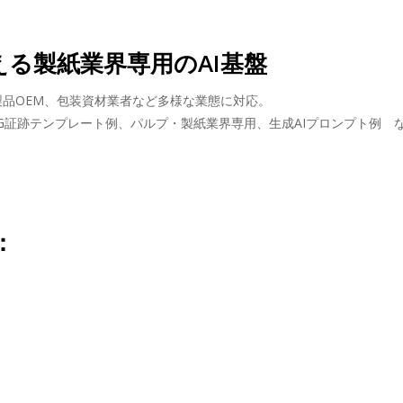
支える製紙業界専用のAI基盤
業者、紙製品OEM、包装資材業者など多様な業態に対応。
SG証跡テンプレート例、パルプ・製紙業界専用、生成AIプロンプト例 
：