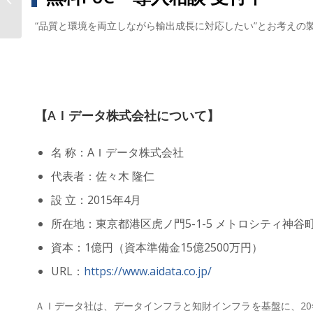
を、AIで未来へつなぐ。”「AI...
“品質と環境を両立しながら輸出成長に対応したい”とお考えの
【AＩデータ株式会社について】
名 称：AＩデータ株式会社
代表者：佐々木 隆仁
設 立：2015年4月
所在地：東京都港区虎ノ門5-1-5 メトロシティ神谷町
資本：1億円（資本準備金15億2500万円）
URL：
https://www.aidata.co.jp/
ＡＩデータ社は、データインフラと知財インフラを基盤に、20