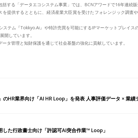
括する「データエコシステム事業」では、BCNアワードで16年連続販
ビスを提供するとともに、経済産業大臣賞を受けたフォレンジック調査
テム『Tokkyo.Ai』や特許売買を可能にするIPマーケットプレ
を展開しています。
データ管理と知財保護を通じて社会基盤の強化に貢献しています。
Loop」のHR業界向け「AI HR Loop」を発表 人事評価データ
活用した行政書士向け「許認可AI突合作業™︎ Loop」