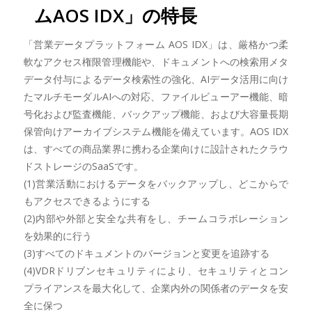
ムAOS IDX」の特長
「営業データプラットフォーム AOS IDX」は、厳格かつ柔
軟なアクセス権限管理機能や、ドキュメントへの検索用メタ
データ付与によるデータ検索性の強化、AIデータ活用に向け
たマルチモーダルAIへの対応、ファイルビューアー機能、暗
号化および監査機能、バックアップ機能、および大容量長期
保管向けアーカイブシステム機能を備えています。AOS IDX
は、すべての商品業界に携わる企業向けに設計されたクラウ
ドストレージのSaaSです。
(1)営業活動におけるデータをバックアップし、どこからで
もアクセスできるようにする
(2)内部や外部と安全な共有をし、チームコラボレーション
を効果的に行う
(3)すべてのドキュメントのバージョンと変更を追跡する
(4)VDRドリブンセキュリティにより、セキュリティとコン
プライアンスを最大化して、企業内外の関係者のデータを安
全に保つ