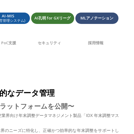
AI-MIS
AI孔明 for GXリーグ
MLアノテーション
経営管理システム)
PoC支援
セキュリティ
採用情報
新的なデータ管理
合プラットフォームを公開〜
航空業界向け年末調整データマネジメント製品「IDX 年末調整マス
業界のニーズに特化し、正確かつ効率的な年末調整をサポートし