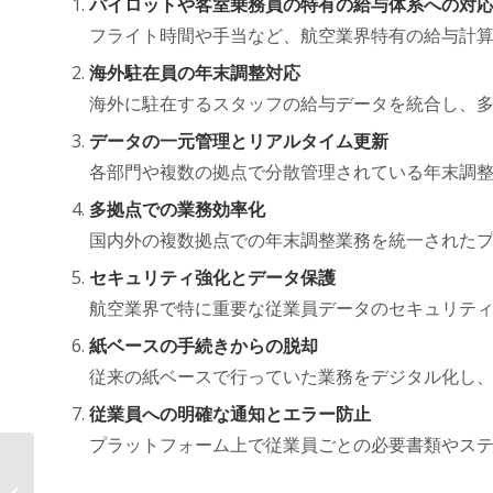
パイロットや客室乗務員の特有の給与体系への対
フライト時間や手当など、航空業界特有の給与計
海外駐在員の年末調整対応
海外に駐在するスタッフの給与データを統合し、
データの一元管理とリアルタイム更新
各部門や複数の拠点で分散管理されている年末調
多拠点での業務効率化
国内外の複数拠点での年末調整業務を統一された
セキュリティ強化とデータ保護
航空業界で特に重要な従業員データのセキュリテ
紙ベースの手続きからの脱却
従来の紙ベースで行っていた業務をデジタル化し
従業員への明確な通知とエラー防止
プラットフォーム上で従業員ごとの必要書類やス
年末調整がここまで変わる！ AOSデ