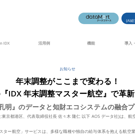
(AI
n IDX
活用例
機能
導入・
お知らせ
年末調整がここまで変わる！
の『IDX 年末調整マスター航空』で革
I『AI孔明』のデータと知財エコシステムの融
社:東京都港区、代表取締役社長 佐々木 隆仁 以下 AOS データ社)は、
整マスター航空」サービスは、多様な職種や独自の給与体系を抱える航空