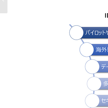
ータ社の『IDX 年末調...