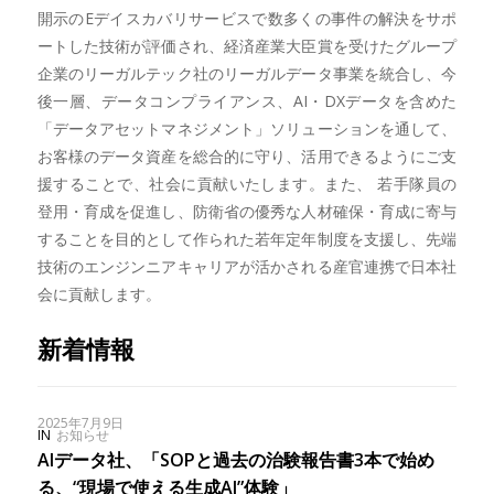
開示のEデイスカバリサービスで数多くの事件の解決をサポ
ートした技術が評価され、経済産業大臣賞を受けたグループ
企業のリーガルテック社のリーガルデータ事業を統合し、今
後一層、データコンプライアンス、AI・DXデータを含めた
「データアセットマネジメント」ソリューションを通して、
お客様のデータ資産を総合的に守り、活用できるようにご支
援することで、社会に貢献いたします。また、 若手隊員の
登用・育成を促進し、防衛省の優秀な人材確保・育成に寄与
することを目的として作られた若年定年制度を支援し、先端
技術のエンジンニアキャリアが活かされる産官連携で日本社
会に貢献します。
新着情報
2025年7月9日
IN
お知らせ
AIデータ社、「SOPと過去の治験報告書3本で始め
る、“現場で使える生成AI”体験」