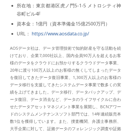
所在地：東京都港区虎ノ門5-1-5 メトロシティ神
谷町ビル4F
資本金：1億円（資本準備金15億2500万円）
URL：
https://www.aosdata.co.jp/
AOSデータ社は、データ管理技術で知的財産を守る活動を続
けており、企業7,000社以上、国内会員90万人を超えるお客
様のデータをクラウドにお預かりするクラウドデータ事業、
20年に渡り100万人以上のお客様の無くしてしまったデータ
を復旧してきたデータ復旧事業、1,300万人以上のお客様の
データ移行を支援してきたシステムデータ事業で数多くの実
績を上げてきました。データ移行、データバックアップ、デ
ータ復旧、データ消去など、データのライフサイクルに合わ
せたデータアセットマネジメント事業を展開し、BCNアワー
ドのシステムメンテナンスソフト部門では、14年連続販売本
数1位を獲得しています。また、捜査機関、弁護士事務所、
大手企業に対して、証拠データのフォレンジック調査や証拠