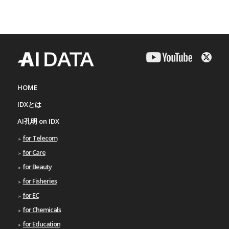
HOME
IDXとは
AI孔明 on IDX
for Telecom
for Care
for Beauty
for Fisheries
for EC
for Chemicals
for Education