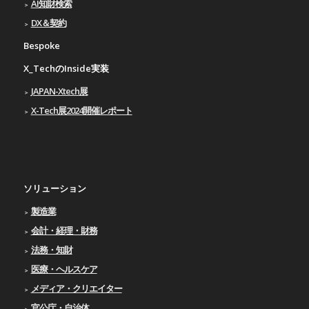
AI知財検索
DX＆契約
Bespoke
X_TechのInside実装
JAPAN-Xtech展
X-Tech展2024開催レポート
ソリューション
製造業
会計・経理・財務
法務・知財
医療・ヘルスケア
メディア・クリエイター
官公庁・自治体