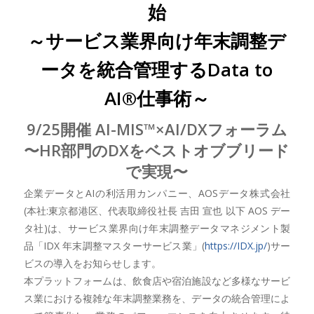
始
～サービス業界向け年末調整デ
ータを統合管理するData to
AI®仕事術～
9/25開催 AI-MIS™×AI/DXフォーラム
〜HR部門のDXをベストオブブリード
で実現〜
企業データとAIの利活用カンパニー、AOSデータ株式会社
(本社:東京都港区、代表取締役社長 吉田 宣也 以下 AOS デー
タ社)は、サービス業界向け年末調整データマネジメント製
品「IDX 年末調整マスターサービス業」(
https://IDX.jp/
)サー
ビスの導入をお知らせします。
本プラットフォームは、飲食店や宿泊施設など多様なサービ
ス業における複雑な年末調整業務を、データの統合管理によ