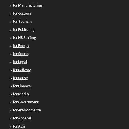
for Manufacturing
for Customs
for Tourism
for Publishing
for HR Staffing
for Energy
for Sports
for Legal
for Railway
for Reuse
for Finance
for Media
for Government
for environmental
for Apparel
for Agri