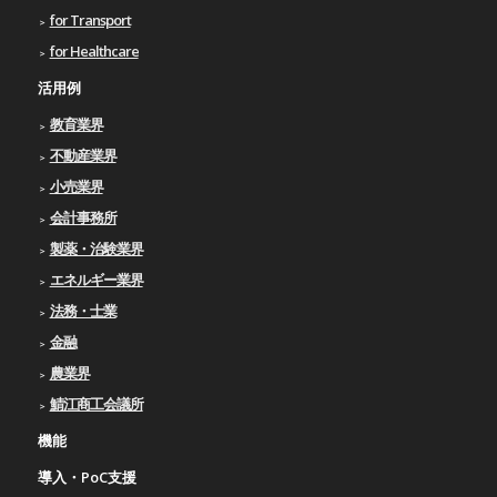
for Transport
for Healthcare
活用例
教育業界
不動産業界
小売業界
会計事務所
製薬・治験業界
エネルギー業界
法務・士業
金融
農業界
鯖江商工会議所
機能
導入・PoC支援