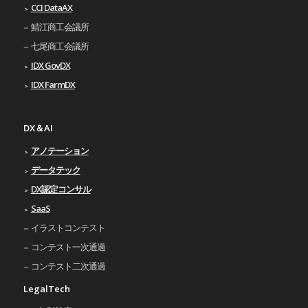
CCI DataAX
鯖江商工会議所
七尾商工会議所
IDX GovDX
IDX FarmDX
DX＆AI
アノテーション
データテック
DX認定コンサル
SaaS
イラストコンテスト
コンテスト一次通過
コンテスト二次通過
LegalTech