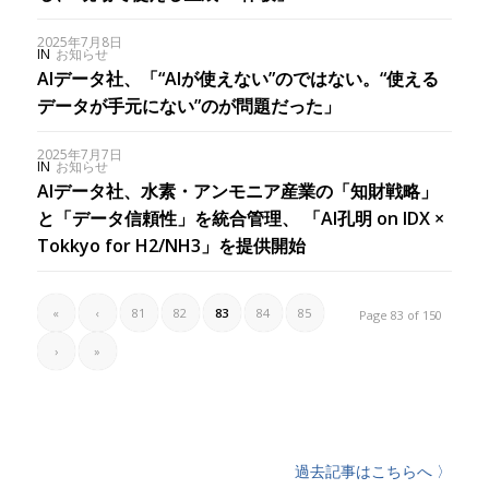
2025年7月8日
IN
お知らせ
AIデータ社、「“AIが使えない”のではない。“使える
データが手元にない”のが問題だった」
2025年7月7日
IN
お知らせ
AIデータ社、水素・アンモニア産業の「知財戦略」
と「データ信頼性」を統合管理、 「AI孔明 on IDX ×
Tokkyo for H2/NH3」を提供開始
«
‹
81
82
83
84
85
Page 83 of 150
›
»
過去記事はこちらへ 〉