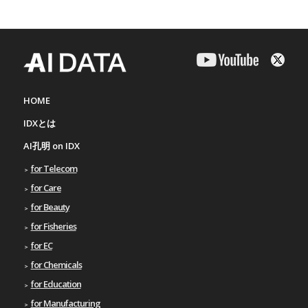
HOME
IDXとは
AI孔明 on IDX
for Telecom
for Care
for Beauty
for Fisheries
for EC
for Chemicals
for Education
for Manufacturing