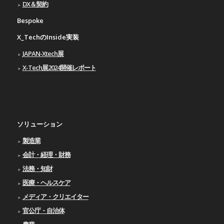
DX＆契約
Bespoke
X_TechのInside実装
JAPAN-Xtech展
X-Tech展2024開催レポート
ソリューション
製造業
会計・経理・財務
法務・知財
医療・ヘルスケア
メディア・クリエイター
官公庁・自治体