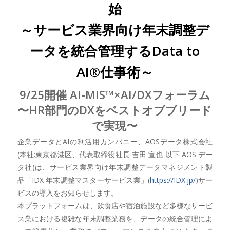
始
～サービス業界向け年末調整デ
ータを統合管理するData to
AI®仕事術～
9/25開催 AI-MIS™×AI/DXフォーラム
〜HR部門のDXをベストオブブリード
で実現〜
企業データとAIの利活用カンパニー、AOSデータ株式会社
(本社:東京都港区、代表取締役社長 吉田 宣也 以下 AOS デー
タ社)は、サービス業界向け年末調整データマネジメント製
品「IDX 年末調整マスターサービス業」(
https://IDX.jp/
)サー
ビスの導入をお知らせします。
本プラットフォームは、飲食店や宿泊施設など多様なサービ
ス業における複雑な年末調整業務を、データの統合管理によ