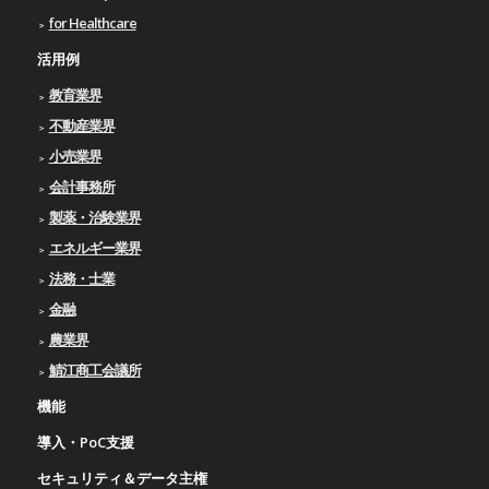
for Healthcare
活用例
教育業界
不動産業界
小売業界
会計事務所
製薬・治験業界
エネルギー業界
法務・士業
金融
農業界
鯖江商工会議所
機能
導入・PoC支援
セキュリティ＆データ主権