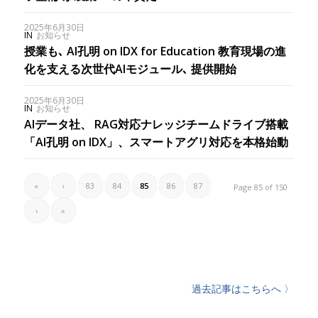
2025年6月30日
IN
お知らせ
授業も､ AI孔明 on IDX for Education 教育現場の進
化を支える次世代AIモジュール､ 提供開始
2025年6月30日
IN
お知らせ
AIデータ社、 RAG対応ナレッジチームドライブ搭載
「AI孔明 on IDX」、スマートアグリ対応を本格始動
«
‹
83
84
85
86
87
Page 85 of 150
›
»
過去記事はこちらへ 〉