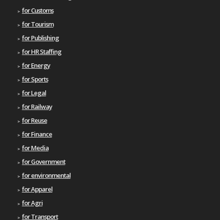
for Customs
for Tourism
for Publishing
for HR Staffing
for Energy
for Sports
for Legal
for Railway
for Reuse
for Finance
for Media
for Government
for environmental
for Apparel
for Agri
for Transport