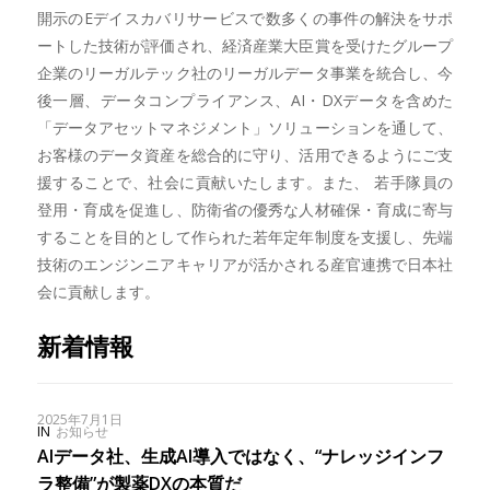
開示のEデイスカバリサービスで数多くの事件の解決をサポ
ートした技術が評価され、経済産業大臣賞を受けたグループ
企業のリーガルテック社のリーガルデータ事業を統合し、今
後一層、データコンプライアンス、AI・DXデータを含めた
「データアセットマネジメント」ソリューションを通して、
お客様のデータ資産を総合的に守り、活用できるようにご支
援することで、社会に貢献いたします。また、 若手隊員の
登用・育成を促進し、防衛省の優秀な人材確保・育成に寄与
することを目的として作られた若年定年制度を支援し、先端
技術のエンジンニアキャリアが活かされる産官連携で日本社
会に貢献します。
新着情報
2025年7月1日
IN
お知らせ
AIデータ社、生成AI導入ではなく、“ナレッジインフ
ラ整備”が製薬DXの本質だ