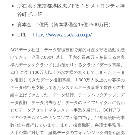
所在地：東京都港区虎ノ門5-1-5 メトロシティ神
谷町ビル4F
資本金：1億円（資本準備金15億2500万円）
URL：
https://www.aosdata.co.jp/
AOSデータ社は、データ管理技術で知的財産を守る活動を続
けており、企業7,000社以上、国内会員90万人を超えるお客
様のデータをクラウドにお預かりするクラウドデータ事業、
20年に渡り100万人以上のお客様の無くしてしまったデータ
を復旧してきたデータ復旧事業、1,300万人以上のお客様の
データ移行を支援してきたシステムデータ事業で数多くの実
績を上げてきました。データ移行、データバックアップ、デ
ータ復旧、データ消去など、データのライフサイクルに合わ
せたデータアセットマネジメント事業を展開し、BCNアワー
ドのシステムメンテナンスソフト部門では、14年連続販売本
数1位を獲得しています。また、捜査機関、弁護士事務所、
大手企業に対して、証拠データのフォレンジック調査や証拠