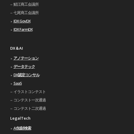
鯖江商工会議所
七尾商工会議所
IDX GovDX
IDX FarmDX
DX＆AI
アノテーション
データテック
DX認定コンサル
SaaS
イラストコンテスト
コンテスト一次通過
コンテスト二次通過
LegalTech
AI知財検索