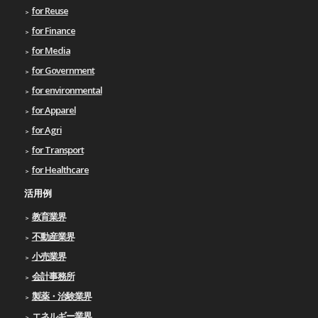
for Reuse
for Finance
for Media
for Government
for environmental
for Apparel
for Agri
for Transport
for Healthcare
活用例
教育業界
不動産業界
小売業界
会計事務所
製薬・治験業界
エネルギー業界