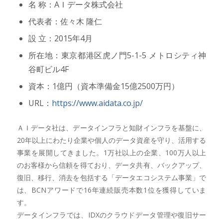
名 称：AＩデータ株式会社
代表者：佐々木 隆仁
設 立：2015年4月
所在地：東京都港区虎ノ門5-1-5 メトロシティ神
谷町ビル4F
資本：1億円（資本準備金15億2500万円）
URL：
https://www.aidata.co.jp/
ＡＩデータ社は、データインフラと知財インフラを基盤に、
20年以上にわたり企業や個人のデータ資産を守り、活用する
事業を展開してきました。1万社以上の企業、100万人以上
のお客様から信頼を得ており、データ共有、バックアップ、
復旧、移行、消去を包括する「データエコシステム事業」で
は、BCNアワードで16年連続販売本数1位を獲得していま
す。
データインフラでは、IDXのクラウドデータ管理や復旧サー