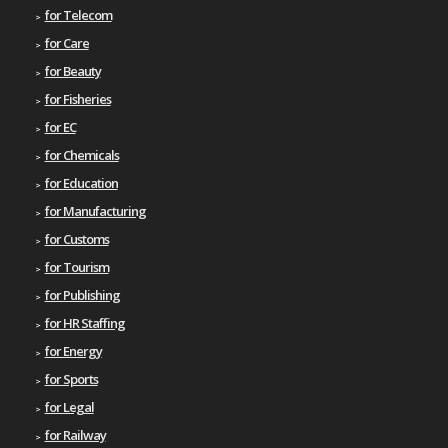
for Telecom
for Care
for Beauty
for Fisheries
for EC
for Chemicals
for Education
for Manufacturing
for Customs
for Tourism
for Publishing
for HR Staffing
for Energy
for Sports
for Legal
for Railway