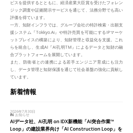
ビスを提供するとともに、経済産業大臣賞を受けたフォレン
ジック調査や証拠開示サービスを通じて、法務分野でも高い
評価を得ています。
一方、知財インフラでは、グループ会社の特許検索・出願支
援システム『Tokkyo.Ai』や特許売買を可能にするIPマーケ
ットプレイスの構築により、知財管理と収益化を支援。これ
らを統合し、生成AI『AI孔明TM』によるデータと知財の融
合プラットフォームを展開しています。
また、防衛省との連携による若手エンジニア育成にも注力
し、データ管理と知財保護を通じて社会基盤の強化に貢献し
ています。
新着情報
2026年7月30日
IN
お知らせ
AIデータ社、AI孔明 on IDX新機能「AI突合作業™︎
Loop」の建設業界向け「AI Construction Loop」を