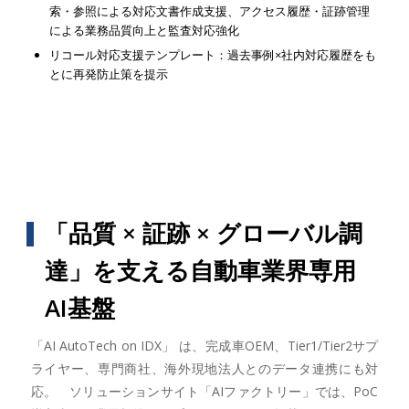
索・参照による対応文書作成支援、アクセス履歴・証跡管理
による業務品質向上と監査対応強化
リコール対応支援テンプレート：過去事例×社内対応履歴をも
とに再発防止策を提示
「品質 × 証跡 × グローバル調
達」を支える自動車業界専用
AI基盤
「AI AutoTech on IDX」 は、完成車OEM、Tier1/Tier2サプ
ライヤー、専門商社、海外現地法人とのデータ連携にも対
応。 ソリューションサイト「AIファクトリー」では、PoC