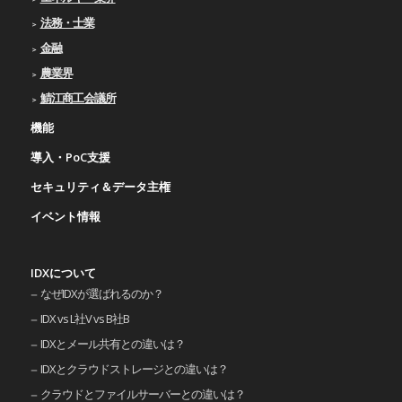
法務・士業
金融
農業界
鯖江商工会議所
機能
導入・PoC支援
セキュリティ＆データ主権
イベント情報
IDXについて
なぜIDXが選ばれるのか？
IDX vs L社V vs B社B
IDXとメール共有との違いは？
IDXとクラウドストレージとの違いは？
クラウドとファイルサーバーとの違いは？