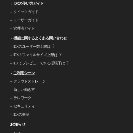
IDXの使い⽅ガイド
クイックガイド
ユーザーガイド
管理者ガイド
機能に関するよくある問い合わせ
IDXのユーザー数上限は︖
IDXのファイルサイズ上限は︖
IDXでプレビューできる拡張⼦は︖
ご利⽤シーン
クラウドストレージ
新しい働き⽅
テレワーク
セキュリティ
IDXの事例
お知らせ