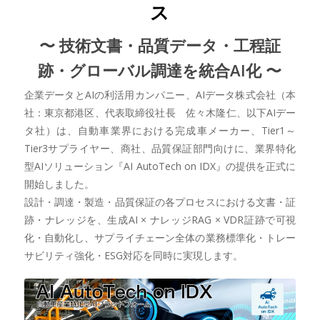
ス
〜 技術文書・品質データ・工程証
跡・グローバル調達を統合AI化 〜
企業データとAIの利活用カンパニー、AIデータ株式会社（本
社：東京都港区、代表取締役社長 佐々木隆仁、以下AIデー
タ社）は、自動車業界における完成車メーカー、Tier1～
Tier3サプライヤー、商社、品質保証部門向けに、業界特化
型AIソリューション『AI AutoTech on IDX』の提供を正式に
開始しました。
設計・調達・製造・品質保証の各プロセスにおける文書・証
跡・ナレッジを、生成AI × ナレッジRAG × VDR証跡で可視
化・自動化し、サプライチェーン全体の業務標準化・トレー
サビリティ強化・ESG対応を同時に実現します。