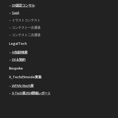
DX認定コンサル
SaaS
イラストコンテスト
コンテスト一次通過
コンテスト二次通過
LegalTech
AI知財検索
DX＆契約
Bespoke
X_TechのInside実装
JAPAN-Xtech展
X-Tech展2024開催レポート