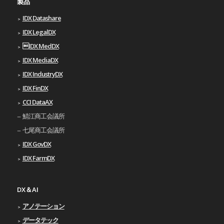
製品
IDX Datashare
IDX LegalDX
IDX MedDX
IDX MediaDX
IDX IndustryDX
IDX FinDX
CCI DataAX
鯖江商工会議所
七尾商工会議所
IDX GovDX
IDX FarmDX
DX＆AI
アノテーション
データテック