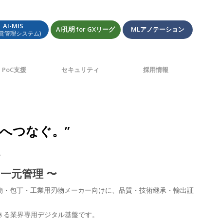
AI-MIS
AI孔明 for GXリーグ
MLアノテーション
経営管理システム)
PoC支援
セキュリティ
採用情報
来へつなぐ。”
ス
一元管理 〜
刃物・包丁・工業用刃物メーカー向けに、品質・技術継承・輸出証
きる業界専用デジタル基盤です。