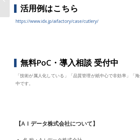
も、AIで次のレベルへ。”「AI...
活用例はこちら
https://www.idx.jp/aifactory/case/cutlery/
無料PoC・導入相談 受付中
「技術が属人化している」「品質管理が紙中心で非効率」「海
中です。
【AＩデータ株式会社について】
名 称：AＩデータ株式会社