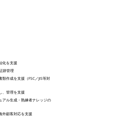
知化を支援
証跡管理
作成を支援（FSC／JIS等対
し、管理を支援
ュアル生成・熟練者ナレッジの
海外顧客対応を支援