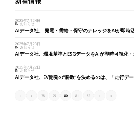
新着情報
2025年7月24日
IN
お知らせ
AIデータ社、 発電・需給・保守のナレッジをAIが即時活
2025年7月23日
IN
お知らせ
AIデータ社、環境基準とESGデータをAIが即時可視化・
2025年7月22日
IN
お知らせ
AIデータ社、EV開発の“勝敗”を決めるのは、「走行データ×AI分析×特
«
‹
78
79
80
81
82
›
»