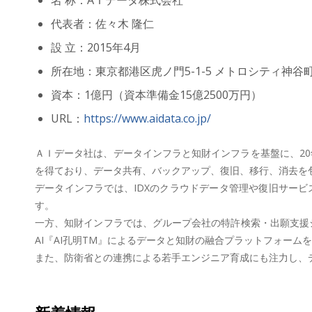
代表者：佐々木 隆仁
設 立：2015年4月
所在地：東京都港区虎ノ門5-1-5 メトロシティ神谷町
資本：1億円（資本準備金15億2500万円）
URL：
https://www.aidata.co.jp/
ＡＩデータ社は、データインフラと知財インフラを基盤に、20
を得ており、データ共有、バックアップ、復旧、移行、消去を包
データインフラでは、IDXのクラウドデータ管理や復旧サー
す。
一方、知財インフラでは、グループ会社の特許検索・出願支援シス
AI『AI孔明TM』によるデータと知財の融合プラットフォーム
また、防衛省との連携による若手エンジニア育成にも注力し、