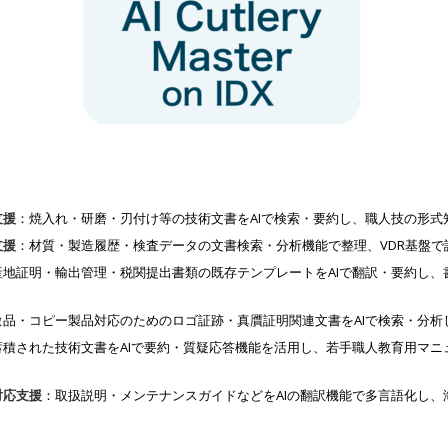
支援
：焼入れ・研磨・刃付け等の技術文書をAIで検索・要約し、職人技の形式
支援
：材質・製造履歴・検査データの文書検索・分析機能で整理、VDR基盤で
地証明・輸出管理・税関提出書類の既存テンプレートをAIで翻訳・要約し、書類
倣品・コピー製品対応のためのロゴ証跡・真贋証明関連文書をAIで検索・分析
蓄積された技術文書をAIで要約・質疑応答機能を活用し、若手職人教育用マニ
対応支援
：取扱説明・メンテナンスガイドなどをAIの翻訳機能で多言語化し、