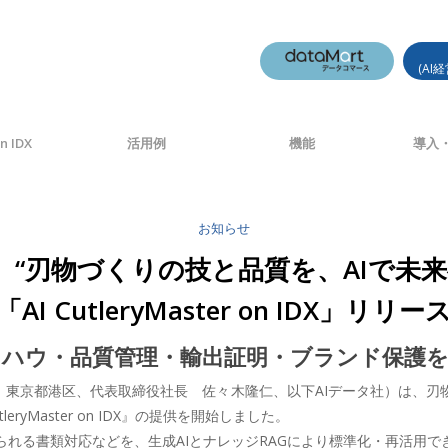
(AI
n IDX
活用例
機能
導入・
お知らせ
、“刃物づくりの技と品質を、AIで未
「AI CutleryMaster on IDX」リリー
ウハウ・品質管理・輸出証明・ブランド保護を
社：東京都港区、代表取締役社長 佐々木隆仁、以下AIデータ社）は、
ryMaster on IDX』の提供を開始しました。
れる書類対応などを、生成AIとナレッジRAGにより標準化・再活用で