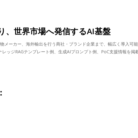
守り、世界市場へ発信するAI基盤
房から工業用刃物メーカー、海外輸出を行う商社・ブランド企業まで、幅広く導入可
レッジRAGテンプレート例、生成AIプロンプト例、PoC支援情報を掲
：