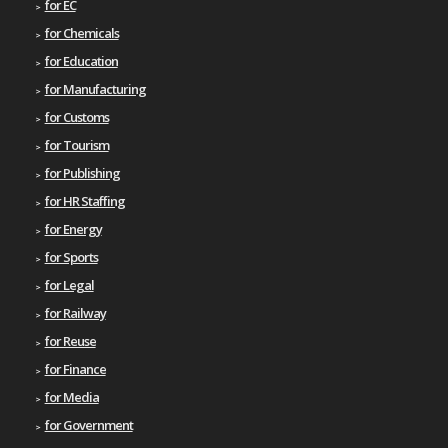
for EC
for Chemicals
for Education
for Manufacturing
for Customs
for Tourism
for Publishing
for HR Staffing
for Energy
for Sports
for Legal
for Railway
for Reuse
for Finance
for Media
for Government