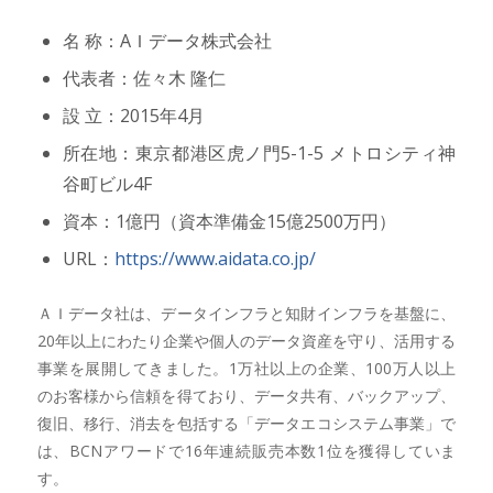
名 称：AＩデータ株式会社
代表者：佐々木 隆仁
設 立：2015年4月
所在地：東京都港区虎ノ門5-1-5 メトロシティ神
谷町ビル4F
資本：1億円（資本準備金15億2500万円）
URL：
https://www.aidata.co.jp/
ＡＩデータ社は、データインフラと知財インフラを基盤に、
20年以上にわたり企業や個人のデータ資産を守り、活用する
事業を展開してきました。1万社以上の企業、100万人以上
のお客様から信頼を得ており、データ共有、バックアップ、
復旧、移行、消去を包括する「データエコシステム事業」で
は、BCNアワードで16年連続販売本数1位を獲得していま
す。