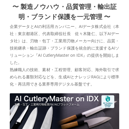
〜 製造ノウハウ・品質管理・輸出証
明・ブランド保護を一元管理 〜
企業データとAIの利活用カンパニー、AIデータ株式会社（本
社：東京都港区、代表取締役社長 佐々木隆仁、以下AIデー
タ社）は、刃物・包丁・工業用刃物メーカー向けに、品質・
技術継承・輸出証跡・ブランド保護を統合的に支援するAIソ
リューション『AI CutleryMaster on IDX』の提供を開始しま
した。
熟練職人の技術、素材・工程管理、顧客対応、海外取引で求
められる書類対応などを、生成AIとナレッジRAGにより標準
化・再活用できる業界専用デジタル基盤です。