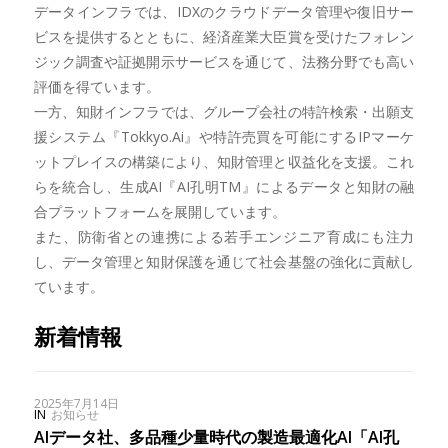
データインフラでは、IDXのクラウドデータ管理や復旧サー
ビスを提供するとともに、経済産業大臣賞を受けたフォレン
ジック調査や証拠開示サービスを通じて、法務分野でも高い
評価を得ています。
一方、知財インフラでは、グループ会社の特許検索・出願支
援システム『Tokkyo.Ai』や特許売買を可能にするIPマーケ
ットプレイスの構築により、知財管理と収益化を支援。これ
らを統合し、生成AI『AI孔明TM』によるデータと知財の融
合プラットフォームを展開しています。
また、防衛省との連携による若手エンジニア育成にも注力
し、データ管理と知財保護を通じて社会基盤の強化に貢献し
ています。
新着情報
2025年7月14日
IN
お知らせ
AIデータ社、多品種少量時代の製造最適化AI「AI孔