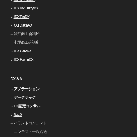
IDX IndustryDX
IDX FinDX
CCI DataAX
鯖江商工会議所
七尾商工会議所
IDX GovDX
IDX FarmDX
DX＆AI
アノテーション
データテック
DX認定コンサル
SaaS
イラストコンテスト
コンテスト一次通過