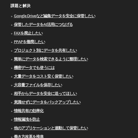
課題と解決
Google Driveなど編集データを安全に保管したい
保管したデータをAI活用につなげる
FAXを廃止したい
PPAPを撤廃したい
プロジェクト別にデータを共有したい
簡単にデータを検索できるように整理したい
機密データでも使うには
大量データをコスト安く保管したい
大容量ファイルを保存したい
相手からデータを安全に送ってほしい
意識せずにデータをバックアップしたい
情報共有の効率化
情報漏洩を防止
他のアプリケーションと連動して保管したい
働き方改革を推進