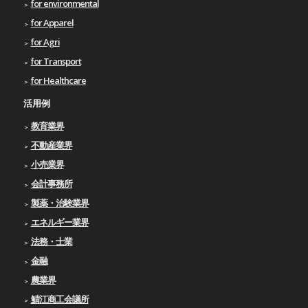
for environmental
for Apparel
for Agri
for Transport
for Healthcare
活用例
教育業界
不動産業界
小売業界
会計事務所
製薬・治験業界
エネルギー業界
法務・士業
金融
農業界
鯖江商工会議所