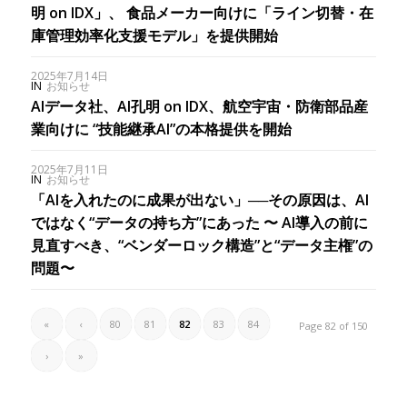
明 on IDX」、 食品メーカー向けに「ライン切替・在
庫管理効率化支援モデル」を提供開始
2025年7月14日
IN
お知らせ
AIデータ社、AI孔明 on IDX、航空宇宙・防衛部品産
業向けに “技能継承AI”の本格提供を開始
2025年7月11日
IN
お知らせ
「AIを入れたのに成果が出ない」──その原因は、AI
ではなく“データの持ち方”にあった 〜 AI導入の前に
見直すべき、“ベンダーロック構造”と“データ主権”の
問題〜
«
‹
80
81
82
83
84
Page 82 of 150
›
»