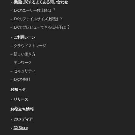
機能に関するよくある問い合わせ
IDXのユーザー数上限は︖
IDXのファイルサイズ上限は︖
IDXでプレビューできる拡張⼦は︖
ご利⽤シーン
クラウドストレージ
新しい働き⽅
テレワーク
セキュリティ
IDXの事例
お知らせ
リリース
お役立ち情報
DXメディア
DX Store