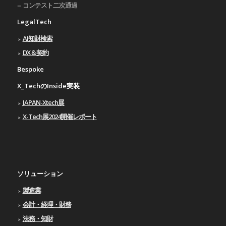
コンテスト二次通過
LegalTech
AI知財検索
DX＆契約
Bespoke
X_TechのInside実装
JAPAN-Xtech展
X-Tech展2024開催レポート
ソリューション
製造業
会計・経理・財務
法務・知財