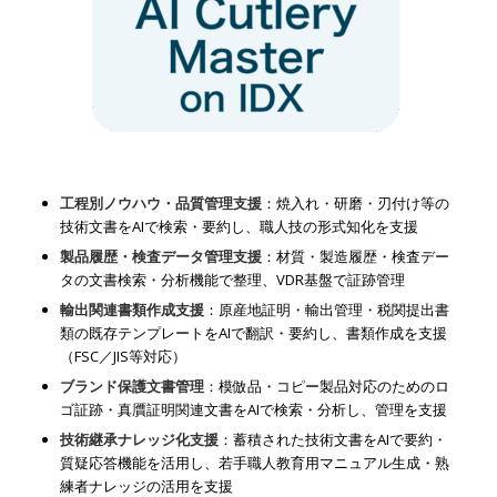
工程別ノウハウ・品質管理支援
：焼入れ・研磨・刃付け等の
技術文書をAIで検索・要約し、職人技の形式知化を支援
製品履歴・検査データ管理支援
：材質・製造履歴・検査デー
タの文書検索・分析機能で整理、VDR基盤で証跡管理
輸出関連書類作成支援
：原産地証明・輸出管理・税関提出書
類の既存テンプレートをAIで翻訳・要約し、書類作成を支援
（FSC／JIS等対応）
ブランド保護文書管理
：模倣品・コピー製品対応のためのロ
ゴ証跡・真贋証明関連文書をAIで検索・分析し、管理を支援
技術継承ナレッジ化支援
：蓄積された技術文書をAIで要約・
質疑応答機能を活用し、若手職人教育用マニュアル生成・熟
練者ナレッジの活用を支援