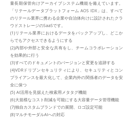
量長期保管向けアーカイブシステム機能を備えています。
「リテールデータプラットフォーム AOS IDX」は、すべて
のリテール業界に携わる企業や自治体向けに設計されたクラ
ウドストレージのSaaSです。
(1)リテール業界におけるデータをバックアップし、どこか
らでもアクセスできるようにする
(2)内部や外部と安全な共有をし、チームコラボレーション
を効果的に行う
(3)すべてのドキュメントのバージョンと変更を追跡する
(4)VDRドリブンセキュリティにより、セキュリティとコン
プライアンスを最大化して、企業内外の関係者のデータを安
全に保つ
(5) AI活用を見据えた検索用メタタグ機能
(6)大規模なコスト削減を可能にする大容量データ管理機能
(7)独自カスタムブランドでの展開、ロゴ設定可能
(8)マルチモーダルAIへの対応