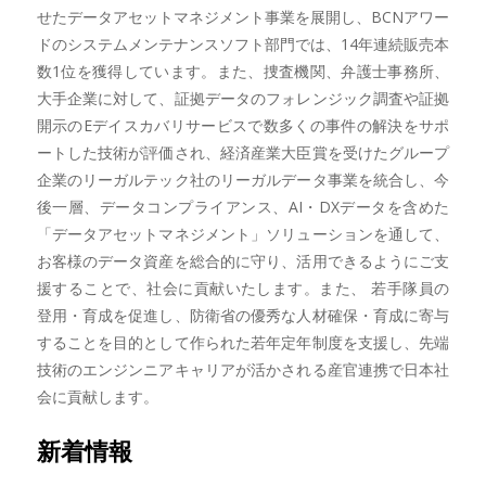
せたデータアセットマネジメント事業を展開し、BCNアワー
ドのシステムメンテナンスソフト部門では、14年連続販売本
数1位を獲得しています。また、捜査機関、弁護士事務所、
大手企業に対して、証拠データのフォレンジック調査や証拠
開示のEデイスカバリサービスで数多くの事件の解決をサポ
ートした技術が評価され、経済産業大臣賞を受けたグループ
企業のリーガルテック社のリーガルデータ事業を統合し、今
後一層、データコンプライアンス、AI・DXデータを含めた
「データアセットマネジメント」ソリューションを通して、
お客様のデータ資産を総合的に守り、活用できるようにご支
援することで、社会に貢献いたします。また、 若手隊員の
登用・育成を促進し、防衛省の優秀な人材確保・育成に寄与
することを目的として作られた若年定年制度を支援し、先端
技術のエンジンニアキャリアが活かされる産官連携で日本社
会に貢献します。
新着情報