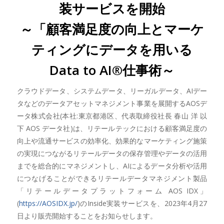
装サービスを開始
～「顧客満足度の向上とマーケ
ティングにデータを用いる
Data to AI®仕事術～
クラウドデータ、システムデータ、リーガルデータ、AIデー
タなどのデータアセットマネジメント事業を展開するAOSデ
ータ株式会社(本社:東京都港区、代表取締役社長 春山 洋 以
下 AOS データ社)は、リテールテックにおける顧客満足度の
向上や流通サービスの効率化、効果的なマーケティング施策
の実現につながるリテールデータの保存管理やデータの活用
までを総合的にマネジメントし、AIによるデータ分析や活用
につなげることができるリテールデータマネジメント製品
「リテールデータプラットフォーム AOS IDX」
(
https://AOSIDX.jp/
)のInside実装サービスを、2023年4月27
日より販売開始することをお知らせします。