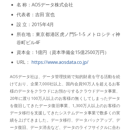
名 称：AOSデータ株式会社
代表者：吉田 宣也
設 立：2015年4月
所在地：東京都港区虎ノ門5-1-5 メトロシティ神
谷町ビル4F
資本金：1億円（資本準備金15億2500万円）
URL：
https://www.aosdata.co.jp/
AOSデータ社は、データ管理技術で知的財産を守る活動を続
けており、企業7,000社以上、国内会員90万人を超えるお客
様のデータをクラウドにお預かりするクラウドデータ事業、
20年に渡り100万人以上のお客様の無くしてしまったデータ
を復旧してきたデータ復旧事業、1,300万人以上のお客様の
データ移行を支援してきたシステムデータ事業で数多くの実
績を上げてきました。データ移行、データバックアップ、デ
ータ復旧、データ消去など、データのライフサイクルに合わ