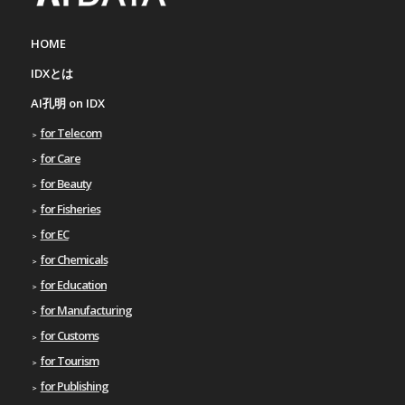
HOME
IDXとは
AI孔明 on IDX
for Telecom
for Care
for Beauty
for Fisheries
for EC
for Chemicals
for Education
for Manufacturing
for Customs
for Tourism
for Publishing