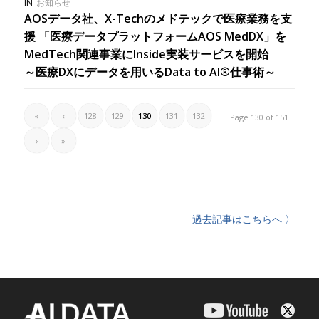
IN
お知らせ
AOSデータ社、X-Techのメドテックで医療業務を支
援 「医療データプラットフォームAOS MedDX」を
MedTech関連事業にInside実装サービスを開始
～医療DXにデータを用いるData to AI®仕事術～
«
‹
128
129
130
131
132
Page 130 of 151
›
»
過去記事はこちらへ 〉