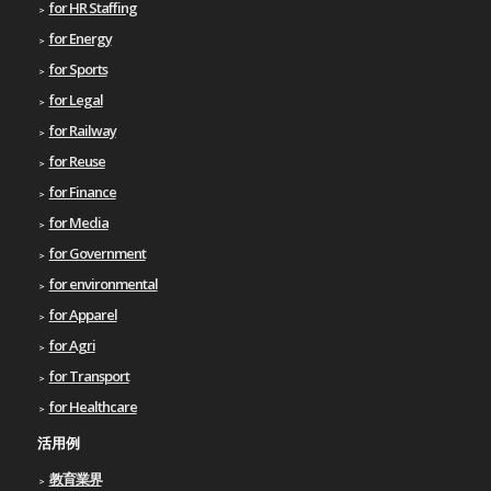
for HR Staffing
for Energy
for Sports
for Legal
for Railway
for Reuse
for Finance
for Media
for Government
for environmental
for Apparel
for Agri
for Transport
for Healthcare
活用例
教育業界