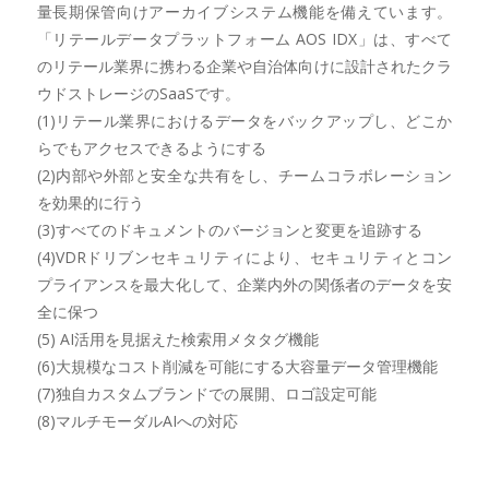
量長期保管向けアーカイブシステム機能を備えています。
「リテールデータプラットフォーム AOS IDX」は、すべて
のリテール業界に携わる企業や自治体向けに設計されたクラ
ウドストレージのSaaSです。
(1)リテール業界におけるデータをバックアップし、どこか
らでもアクセスできるようにする
(2)内部や外部と安全な共有をし、チームコラボレーション
を効果的に行う
(3)すべてのドキュメントのバージョンと変更を追跡する
(4)VDRドリブンセキュリティにより、セキュリティとコン
プライアンスを最大化して、企業内外の関係者のデータを安
全に保つ
(5) AI活用を見据えた検索用メタタグ機能
(6)大規模なコスト削減を可能にする大容量データ管理機能
(7)独自カスタムブランドでの展開、ロゴ設定可能
(8)マルチモーダルAIへの対応