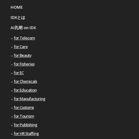
HOME
IDXとは
AI孔明 on IDX
for Telecom
for Care
for Beauty
for Fisheries
for EC
for Chemicals
for Education
for Manufacturing
for Customs
for Tourism
for Publishing
for HR Staffing