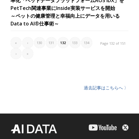
率化「ペットデータプラットフォームAOS IDX」を
PetTech関連事業にInside実装サービスを開始
～ペットの健康管理と幸福向上にデータを用いる
Data to AI®仕事術～
«
‹
130
131
132
133
134
Page 132 of 151
›
»
過去記事はこちらへ 〉