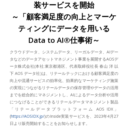
装サービスを開始
～「顧客満足度の向上とマーケ
ティングにデータを用いる
Data to AI®仕事術～
クラウドデータ、システムデータ、リーガルデータ、AIデー
タなどのデータアセットマネジメント事業を展開するAOSデ
ータ株式会社(本社:東京都港区、代表取締役社長 春山 洋 以
下 AOS データ社)は、リテールテックにおける顧客満足度の
向上や流通サービスの効率化、効果的なマーケティング施策
の実現につながるリテールデータの保存管理やデータの活用
までを総合的にマネジメントし、AIによるデータ分析や活用
につなげることができるリテールデータマネジメント製品
「リテールデータプラットフォーム AOS IDX」
(
https://AOSIDX.jp/
)のInside実装サービスを、2023年4月27
日より販売開始することをお知らせします。