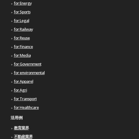
for Energy
for Sports
for Legal
for Railway
for Reuse
for Finance
for Media
for Government
for environmental
for Apparel
for Agri
for Transport
for Healthcare
活用例
教育業界
不動産業界