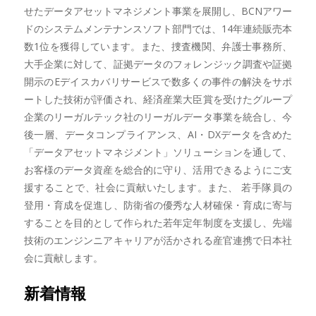
せたデータアセットマネジメント事業を展開し、BCNアワー
ドのシステムメンテナンスソフト部門では、14年連続販売本
数1位を獲得しています。また、捜査機関、弁護士事務所、
大手企業に対して、証拠データのフォレンジック調査や証拠
開示のEデイスカバリサービスで数多くの事件の解決をサポ
ートした技術が評価され、経済産業大臣賞を受けたグループ
企業のリーガルテック社のリーガルデータ事業を統合し、今
後一層、データコンプライアンス、AI・DXデータを含めた
「データアセットマネジメント」ソリューションを通して、
お客様のデータ資産を総合的に守り、活用できるようにご支
援することで、社会に貢献いたします。また、 若手隊員の
登用・育成を促進し、防衛省の優秀な人材確保・育成に寄与
することを目的として作られた若年定年制度を支援し、先端
技術のエンジンニアキャリアが活かされる産官連携で日本社
会に貢献します。
新着情報