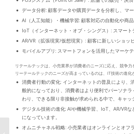
POSシステム（Point of Sale）: 店舗での販
データ分析: 顧客データや購買データを分析し、マ
AI（人工知能）・機械学習: 顧客対応の自動化や商
IoT（インターネット・オブ・シングス）: スマー
AR/VR（拡張現実/仮想現実）: 顧客に新しいショ
モバイルアプリ: スマートフォンを活用したマーケ
リテールテックは、小売業界が消費者のニーズに応え、競争力
リーテールテックのニーズが高まっているのは、IT技術の進
消費者行動の変化: インターネットの普及により
般的になっており、消費者はより便利でパーソナラ
わり、できる限り非接触が求められる中で、キャッ
デジタル技術の進化: AIや機械学習、IoT、AR
になっています。
オムニチャネル戦略: 小売業者はオンラインとオ
AOSデータ社、エドテックで業務効
率化「教育データプラットフォーム