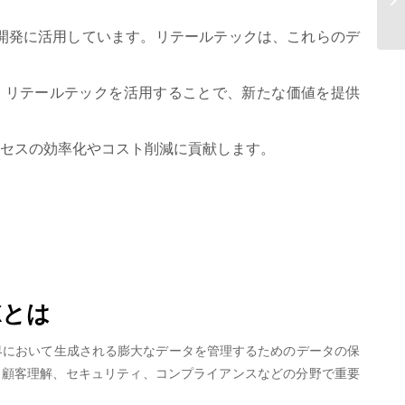
AO
品開発に活用しています。リテールテックは、これらのデ
す。リテールテックを活用することで、新たな価値を提供
ロセスの効率化やコスト削減に貢献します。
Xとは
業界において生成される膨大なデータを管理するためのデータの保
分析、顧客理解、セキュリティ、コンプライアンスなどの分野で重要