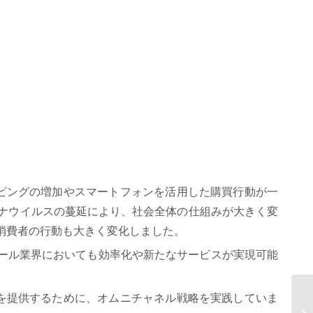
ッピングの増加やスマートフォンを活用した購買行動が一
ナウイルスの蔓延により、社会全体の仕組みが大きく変
消費者の行動も大きく変化しました。
リテール業界においても効率化や新たなサービスが実現可能
験を提供するために、オムニチャネル戦略を実践していま
A
率