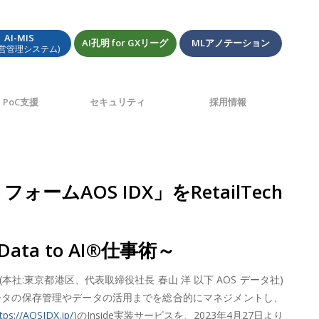
AI-MIS
AI孔明 for GXリーグ
MLアノテーション
経営管理システム)
PoC支援
セキュリティ
採用情報
OS IDX」をRetailTech
 to AI®仕事術～
:東京都港区、代表取締役社長 春山 洋 以下 AOS データ社)
ータの保存管理やデータの活用までを総合的にマネジメントし、
tps://AOSIDX.jp/
)のInside実装サービスを、2023年4月27日より