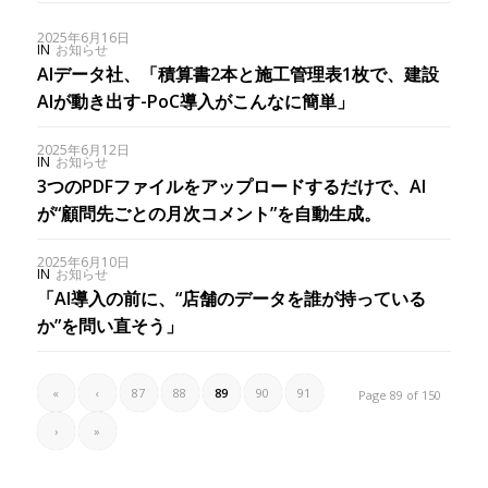
2025年6月16日
IN
お知らせ
AIデータ社、「積算書2本と施工管理表1枚で、建設
AIが動き出す-PoC導入がこんなに簡単」
2025年6月12日
IN
お知らせ
3つのPDFファイルをアップロードするだけで、AI
が“顧問先ごとの月次コメント”を自動生成。
2025年6月10日
IN
お知らせ
「AI導入の前に、“店舗のデータを誰が持っている
か”を問い直そう」
«
‹
87
88
89
90
91
Page 89 of 150
›
»