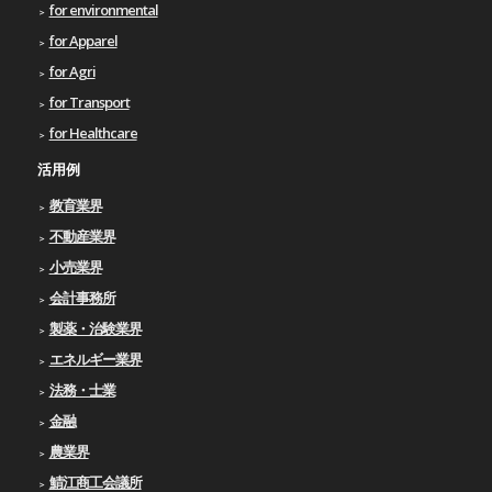
for environmental
for Apparel
for Agri
for Transport
for Healthcare
活用例
教育業界
不動産業界
小売業界
会計事務所
製薬・治験業界
エネルギー業界
法務・士業
金融
農業界
鯖江商工会議所