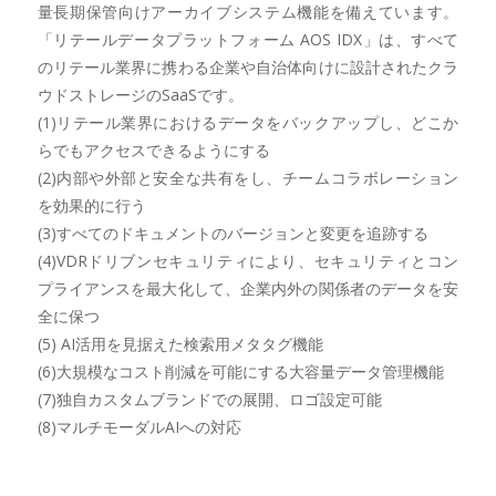
量長期保管向けアーカイブシステム機能を備えています。
「リテールデータプラットフォーム AOS IDX」は、すべて
のリテール業界に携わる企業や自治体向けに設計されたクラ
ウドストレージのSaaSです。
(1)リテール業界におけるデータをバックアップし、どこか
らでもアクセスできるようにする
(2)内部や外部と安全な共有をし、チームコラボレーション
を効果的に行う
(3)すべてのドキュメントのバージョンと変更を追跡する
(4)VDRドリブンセキュリティにより、セキュリティとコン
プライアンスを最大化して、企業内外の関係者のデータを安
全に保つ
(5) AI活用を見据えた検索用メタタグ機能
(6)大規模なコスト削減を可能にする大容量データ管理機能
(7)独自カスタムブランドでの展開、ロゴ設定可能
(8)マルチモーダルAIへの対応