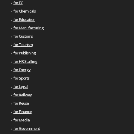
for EC
for Chemicals
for Education
for Manufacturing
for Customs
for Tourism
for Publishing
for HR Staffing
for Energy
for Sports
for Legal
for Railway
for Reuse
for Finance
for Media
for Government