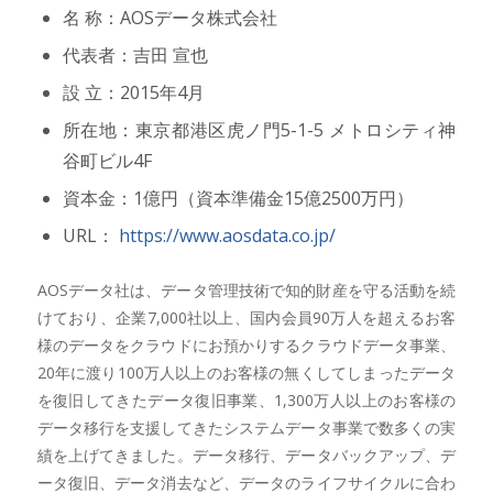
名 称：AOSデータ株式会社
代表者：吉田 宣也
設 立：2015年4月
所在地：東京都港区虎ノ門5-1-5 メトロシティ神
谷町ビル4F
資本金：1億円（資本準備金15億2500万円）
URL：
https://www.aosdata.co.jp/
AOSデータ社は、データ管理技術で知的財産を守る活動を続
けており、企業7,000社以上、国内会員90万人を超えるお客
様のデータをクラウドにお預かりするクラウドデータ事業、
20年に渡り100万人以上のお客様の無くしてしまったデータ
を復旧してきたデータ復旧事業、1,300万人以上のお客様の
データ移行を支援してきたシステムデータ事業で数多くの実
績を上げてきました。データ移行、データバックアップ、デ
ータ復旧、データ消去など、データのライフサイクルに合わ