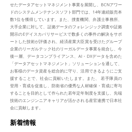
せたデータアセットマネジメント事業を展開し、BCNアワー
ドのシステムメンテナンスソフト部門では、14年連続販売本
数1位を獲得しています。また、捜査機関、弁護士事務所、
大手企業に対して、証拠データのフォレンジック調査や証拠
開示のEデイスカバリサービスで数多くの事件の解決をサポ
ートした技術が評価され、経済産業大臣賞を受けたグループ
企業のリーガルテック社のリーガルデータ事業を統合し、今
後一層、データコンプライアンス、AI・DXデータを含めた
「データアセットマネジメント」ソリューションを通して、
お客様のデータ資産を総合的に守り、活用できるようにご支
援することで、社会に貢献いたします。また、 若手隊員の
登用・育成を促進し、防衛省の優秀な人材確保・育成に寄与
することを目的として作られた若年定年制度を支援し、先端
技術のエンジンニアキャリアが活かされる産官連携で日本社
会に貢献します。
新着情報