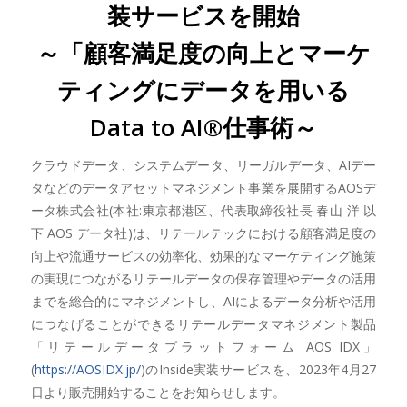
装サービスを開始
～「顧客満足度の向上とマーケ
ティングにデータを用いる
Data to AI®仕事術～
クラウドデータ、システムデータ、リーガルデータ、AIデー
タなどのデータアセットマネジメント事業を展開するAOSデ
ータ株式会社(本社:東京都港区、代表取締役社長 春山 洋 以
下 AOS データ社)は、リテールテックにおける顧客満足度の
向上や流通サービスの効率化、効果的なマーケティング施策
の実現につながるリテールデータの保存管理やデータの活用
までを総合的にマネジメントし、AIによるデータ分析や活用
につなげることができるリテールデータマネジメント製品
「リテールデータプラットフォーム AOS IDX」
(
https://AOSIDX.jp/
)のInside実装サービスを、2023年4月27
日より販売開始することをお知らせします。