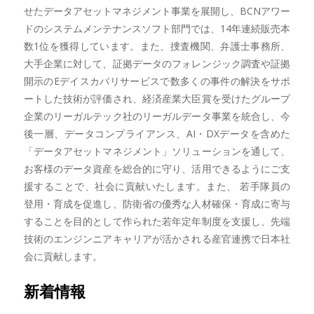
せたデータアセットマネジメント事業を展開し、BCNアワー
ドのシステムメンテナンスソフト部門では、14年連続販売本
数1位を獲得しています。また、捜査機関、弁護士事務所、
大手企業に対して、証拠データのフォレンジック調査や証拠
開示のEデイスカバリサービスで数多くの事件の解決をサポ
ートした技術が評価され、経済産業大臣賞を受けたグループ
企業のリーガルテック社のリーガルデータ事業を統合し、今
後一層、データコンプライアンス、AI・DXデータを含めた
「データアセットマネジメント」ソリューションを通して、
お客様のデータ資産を総合的に守り、活用できるようにご支
援することで、社会に貢献いたします。また、 若手隊員の
登用・育成を促進し、防衛省の優秀な人材確保・育成に寄与
することを目的として作られた若年定年制度を支援し、先端
技術のエンジンニアキャリアが活かされる産官連携で日本社
会に貢献します。
新着情報