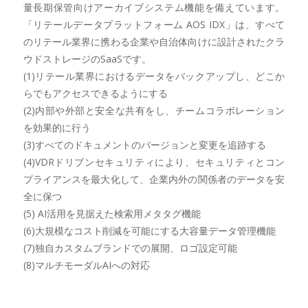
量長期保管向けアーカイブシステム機能を備えています。
「リテールデータプラットフォーム AOS IDX」は、すべて
のリテール業界に携わる企業や自治体向けに設計されたクラ
ウドストレージのSaaSです。
(1)リテール業界におけるデータをバックアップし、どこか
らでもアクセスできるようにする
(2)内部や外部と安全な共有をし、チームコラボレーション
を効果的に行う
(3)すべてのドキュメントのバージョンと変更を追跡する
(4)VDRドリブンセキュリティにより、セキュリティとコン
プライアンスを最大化して、企業内外の関係者のデータを安
全に保つ
(5) AI活用を見据えた検索用メタタグ機能
(6)大規模なコスト削減を可能にする大容量データ管理機能
(7)独自カスタムブランドでの展開、ロゴ設定可能
(8)マルチモーダルAIへの対応