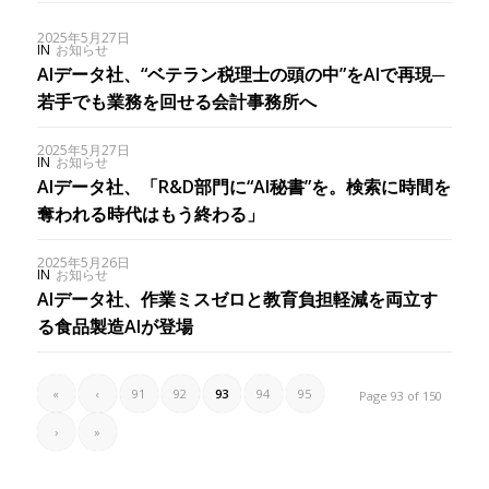
2025年5月27日
IN
お知らせ
AIデータ社、“ベテラン税理士の頭の中”をAIで再現─
若手でも業務を回せる会計事務所へ
2025年5月27日
IN
お知らせ
AIデータ社、「R&D部門に“AI秘書”を。検索に時間を
奪われる時代はもう終わる」
2025年5月26日
IN
お知らせ
AIデータ社、作業ミスゼロと教育負担軽減を両立す
る食品製造AIが登場
«
‹
91
92
93
94
95
Page 93 of 150
›
»