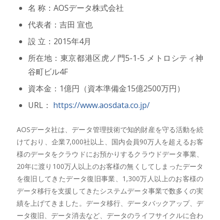
名 称：AOSデータ株式会社
代表者：吉田 宣也
設 立：2015年4月
所在地：東京都港区虎ノ門5-1-5 メトロシティ神
谷町ビル4F
資本金：1億円（資本準備金15億2500万円）
URL：
https://www.aosdata.co.jp/
AOSデータ社は、データ管理技術で知的財産を守る活動を続
けており、企業7,000社以上、国内会員90万人を超えるお客
様のデータをクラウドにお預かりするクラウドデータ事業、
20年に渡り100万人以上のお客様の無くしてしまったデータ
を復旧してきたデータ復旧事業、1,300万人以上のお客様の
データ移行を支援してきたシステムデータ事業で数多くの実
績を上げてきました。データ移行、データバックアップ、デ
ータ復旧、データ消去など、データのライフサイクルに合わ