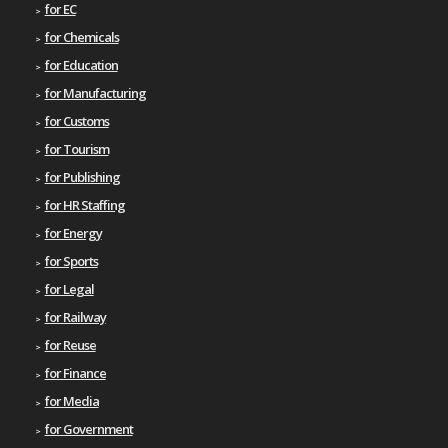
for EC
for Chemicals
for Education
for Manufacturing
for Customs
for Tourism
for Publishing
for HR Staffing
for Energy
for Sports
for Legal
for Railway
for Reuse
for Finance
for Media
for Government