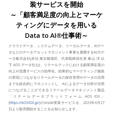
装サービスを開始
～「顧客満足度の向上とマーケ
ティングにデータを用いる
Data to AI®仕事術～
クラウドデータ、システムデータ、リーガルデータ、AIデー
タなどのデータアセットマネジメント事業を展開するAOSデ
ータ株式会社(本社:東京都港区、代表取締役社長 春山 洋 以
下 AOS データ社)は、リテールテックにおける顧客満足度の
向上や流通サービスの効率化、効果的なマーケティング施策
の実現につながるリテールデータの保存管理やデータの活用
までを総合的にマネジメントし、AIによるデータ分析や活用
につなげることができるリテールデータマネジメント製品
「リテールデータプラットフォーム AOS IDX」
(
https://AOSIDX.jp/
)のInside実装サービスを、2023年4月27
日より販売開始することをお知らせします。