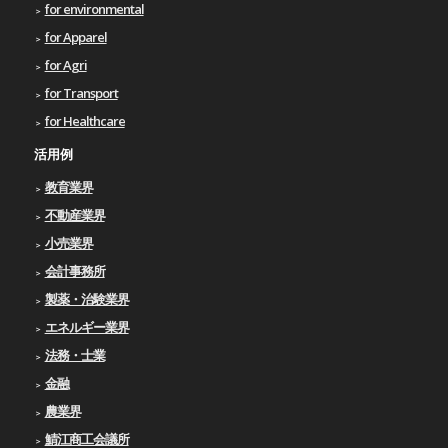
for environmental
for Apparel
for Agri
for Transport
for Healthcare
活用例
教育業界
不動産業界
小売業界
会計事務所
製薬・治験業界
エネルギー業界
法務・士業
金融
農業界
鯖江商工会議所