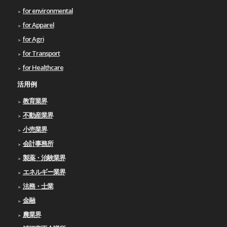
for environmental
for Apparel
for Agri
for Transport
for Healthcare
活用例
教育業界
不動産業界
小売業界
会計事務所
製薬・治験業界
エネルギー業界
法務・士業
金融
農業界