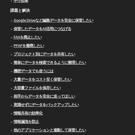
中小企業
課題と解決
Google Driveなど編集データを安全に保管したい
保管したデータをAI活用につなげる
FAXを廃止したい
PPAPを撤廃したい
プロジェクト別にデータを共有したい
簡単にデータを検索できるように整理したい
機密データでも使うには
大量データをコスト安く保管したい
大容量ファイルを保存したい
相手からデータを安全に送ってほしい
意識せずにデータをバックアップしたい
情報共有の効率化
情報漏洩を防止
他のアプリケーションと連動して保管したい