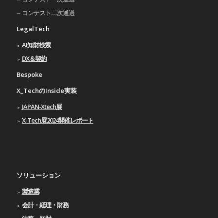
コンテスト二次通過
LegalTech
AI知財検索
DX＆契約
Bespoke
X_TechのInside実装
JAPAN-Xtech展
X-Tech展2024開催レポート
ソリューション
製造業
会計・経理・財務