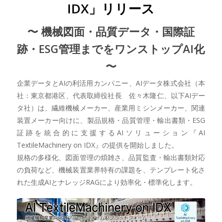
IDX」リリース
〜 機械図面・品質データ・国際証
跡・ESG管理までをワンストップAI化
〜
企業データとAIの利活用カンパニー、AIデータ株式会社（本
社：東京都港区、代表取締役社長 佐々木隆仁、以下AIデー
タ社）は、繊維機械メーカー、産業用ミシンメーカー、関連
装置メーカー向けに、製品規格・品質管理・輸出書類・ESG
証跡を統合的に支援するAIソリューション『AI
TextileMachinery on IDX』の提供を開始しました。
規格の多様化、図面管理の煩雑さ、品質監査・輸出書類対応
の負荷など、機械装置業界特有の課題を、テンプレート化さ
れた生成AIとナレッジRAGにより効率化・標準化します。