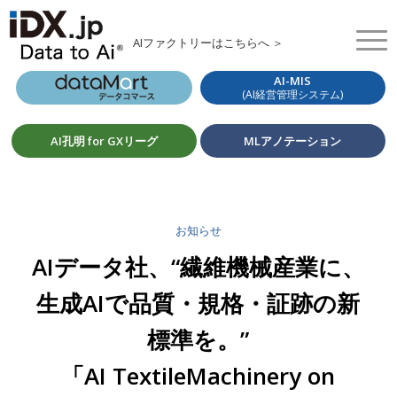
AIファクトリーはこちらへ ＞
AI-MIS
(AI経営管理システム)
AI孔明 for GXリーグ
MLアノテーション
お知らせ
AIデータ社、“繊維機械産業に、
生成AIで品質・規格・証跡の新
標準を。”
「AI TextileMachinery on