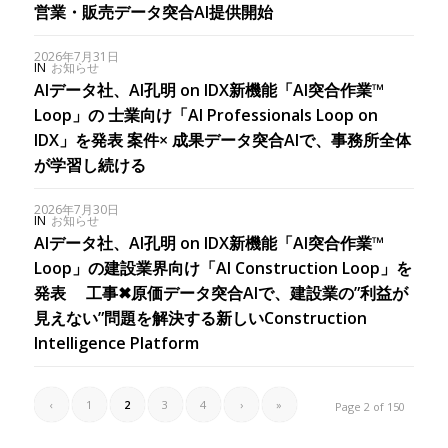
営業・販売データ突合AI提供開始
2026年7月31日
IN
お知らせ
AIデータ社、AI孔明 on IDX新機能「AI突合作業™
Loop」の 士業向け「AI Professionals Loop on
IDX」を発表 案件× 成果データ突合AIで、事務所全体
が学習し続ける
2026年7月30日
IN
お知らせ
AIデータ社、AI孔明 on IDX新機能「AI突合作業™︎
Loop」の建設業界向け「AI Construction Loop」を
発表 工事✖︎原価データ突合AIで、建設業の”利益が
見えない”問題を解決する新しいConstruction
Intelligence Platform
‹
1
2
3
4
›
»
Page 2 of 150