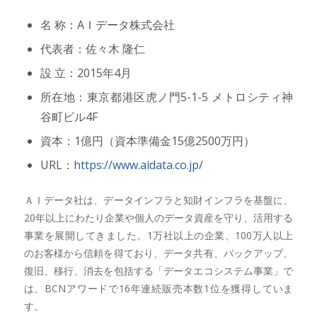
名 称：AＩデータ株式会社
代表者：佐々木 隆仁
設 立：2015年4月
所在地：東京都港区虎ノ門5-1-5 メトロシティ神
谷町ビル4F
資本：1億円（資本準備金15億2500万円）
URL：
https://www.aidata.co.jp/
ＡＩデータ社は、データインフラと知財インフラを基盤に、
20年以上にわたり企業や個人のデータ資産を守り、活用する
事業を展開してきました。1万社以上の企業、100万人以上
のお客様から信頼を得ており、データ共有、バックアップ、
復旧、移行、消去を包括する「データエコシステム事業」で
は、BCNアワードで16年連続販売本数1位を獲得していま
す。