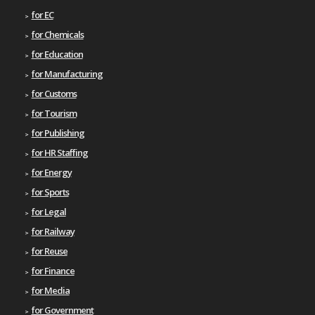
for EC
for Chemicals
for Education
for Manufacturing
for Customs
for Tourism
for Publishing
for HR Staffing
for Energy
for Sports
for Legal
for Railway
for Reuse
for Finance
for Media
for Government