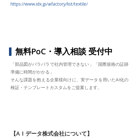
https://www.idx.jp/aifactory/list/textile/
無料PoC・導入相談 受付中
「部品図がバラバラで社内管理できない」「国際規格の証跡
準備に時間がかかる」
そんな課題を抱える企業様向けに、実データを用いたAI化の
検証・テンプレートカスタムをご提案します。
【AＩデータ株式会社について】