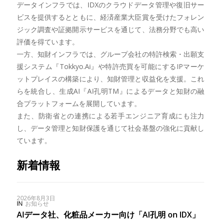
データインフラでは、IDXのクラウドデータ管理や復旧サー
ビスを提供するとともに、経済産業大臣賞を受けたフォレン
ジック調査や証拠開示サービスを通じて、法務分野でも高い
評価を得ています。
一方、知財インフラでは、グループ会社の特許検索・出願支
援システム『Tokkyo.Ai』や特許売買を可能にするIPマーケ
ットプレイスの構築により、知財管理と収益化を支援。これ
らを統合し、生成AI『AI孔明TM』によるデータと知財の融
合プラットフォームを展開しています。
また、防衛省との連携による若手エンジニア育成にも注力
し、データ管理と知財保護を通じて社会基盤の強化に貢献し
ています。
新着情報
2026年8月3日
IN
お知らせ
AIデータ社、化粧品メーカー向け「AI孔明 on IDX」