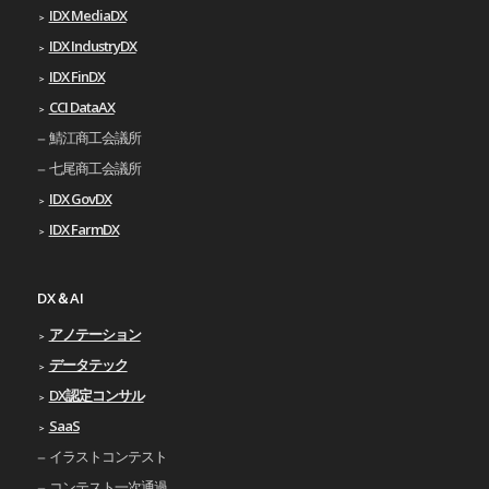
IDX MediaDX
IDX IndustryDX
IDX FinDX
CCI DataAX
鯖江商工会議所
七尾商工会議所
IDX GovDX
IDX FarmDX
DX＆AI
アノテーション
データテック
DX認定コンサル
SaaS
イラストコンテスト
コンテスト一次通過