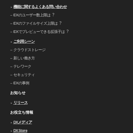
機能に関するよくある問い合わせ
IDXのユーザー数上限は︖
IDXのファイルサイズ上限は︖
IDXでプレビューできる拡張⼦は︖
ご利⽤シーン
クラウドストレージ
新しい働き⽅
テレワーク
セキュリティ
IDXの事例
お知らせ
リリース
お役立ち情報
DXメディア
DX Store