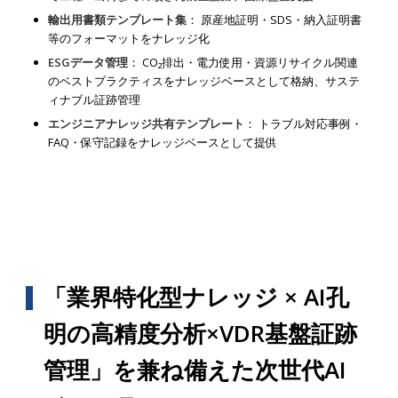
輸出用書類テンプレート集
： 原産地証明・SDS・納入証明書
等のフォーマットをナレッジ化
ESGデータ管理
： CO₂排出・電力使用・資源リサイクル関連
のベストプラクティスをナレッジベースとして格納、サステ
ィナブル証跡管理
エンジニアナレッジ共有テンプレート
： トラブル対応事例・
FAQ・保守記録をナレッジベースとして提供
「業界特化型ナレッジ × AI孔
明の高精度分析×VDR基盤証跡
管理」を兼ね備えた次世代AI