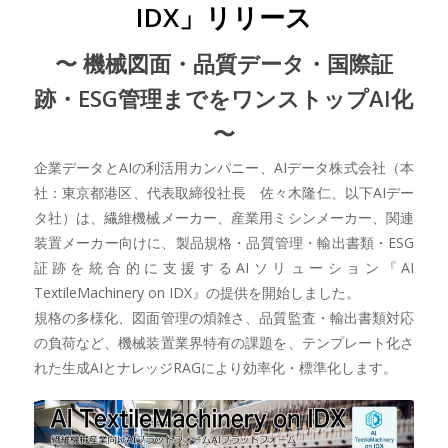
IDX」リリース
〜 機械図面・品質データ・国際証
跡・ESG管理までをワンストップAI化
〜
企業データとAIの利活用カンパニー、AIデータ株式会社（本
社：東京都港区、代表取締役社長 佐々木隆仁、以下AIデー
タ社）は、繊維機械メーカー、産業用ミシンメーカー、関連
装置メーカー向けに、製品規格・品質管理・輸出書類・ESG
証跡を統合的に支援するAIソリューション『AI
TextileMachinery on IDX』の提供を開始しました。
規格の多様化、図面管理の煩雑さ、品質監査・輸出書類対応
の負荷など、機械装置業界特有の課題を、テンプレート化さ
れた生成AIとナレッジRAGにより効率化・標準化します。