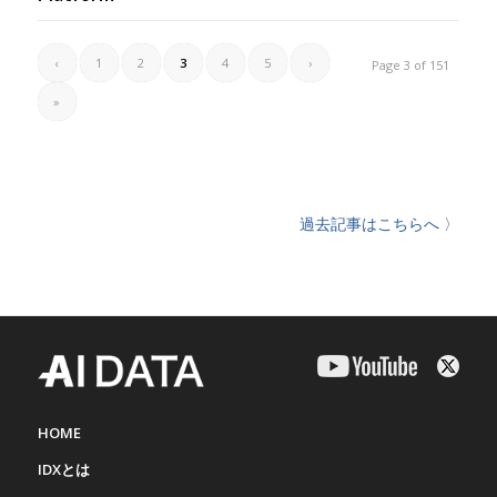
‹
1
2
3
4
5
›
Page 3 of 151
»
過去記事はこちらへ 〉
HOME
IDXとは