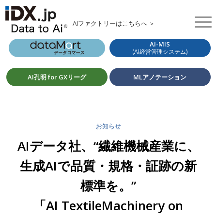
AIファクトリーはこちらへ ＞
AI-MIS
(AI経営管理システム)
AI孔明 for GXリーグ
MLアノテーション
お知らせ
AIデータ社、“繊維機械産業に、
生成AIで品質・規格・証跡の新
標準を。”
「AI TextileMachinery on