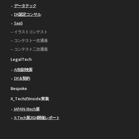
データテック
DX認定コンサル
SaaS
イラストコンテスト
コンテスト一次通過
コンテスト二次通過
LegalTech
AI知財検索
DX＆契約
Bespoke
X_TechのInside実装
JAPAN-Xtech展
X-Tech展2024開催レポート