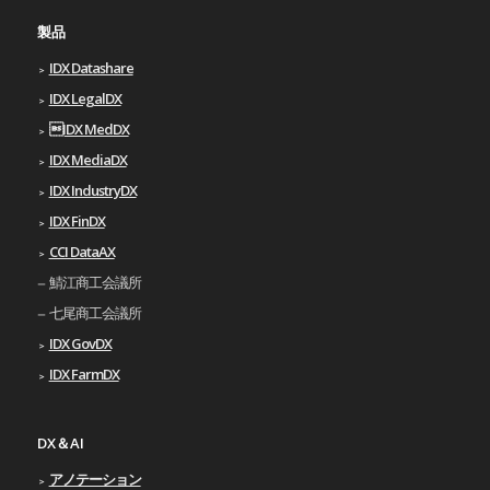
製品
IDX Datashare
IDX LegalDX
IDX MedDX
IDX MediaDX
IDX IndustryDX
IDX FinDX
CCI DataAX
鯖江商工会議所
七尾商工会議所
IDX GovDX
IDX FarmDX
DX＆AI
アノテーション