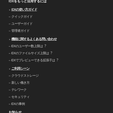
IDXをもっと活用するには
IDXの使い⽅ガイド
クイックガイド
ユーザーガイド
管理者ガイド
機能に関するよくある問い合わせ
IDXのユーザー数上限は︖
IDXのファイルサイズ上限は︖
IDXでプレビューできる拡張⼦は︖
ご利⽤シーン
クラウドストレージ
新しい働き⽅
テレワーク
セキュリティ
IDXの事例
お知らせ