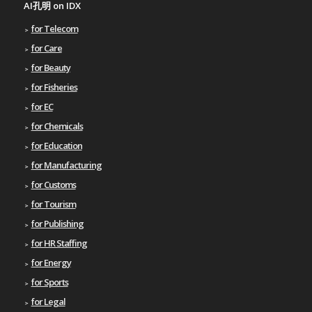
AI孔明 on IDX
for Telecom
for Care
for Beauty
for Fisheries
for EC
for Chemicals
for Education
for Manufacturing
for Customs
for Tourism
for Publishing
for HR Staffing
for Energy
for Sports
for Legal