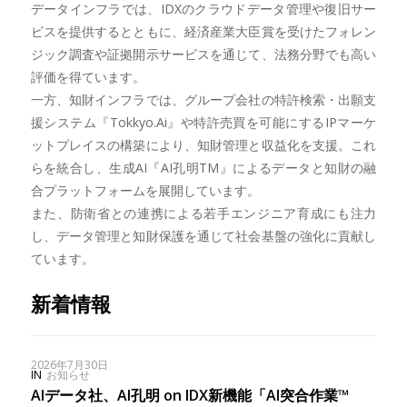
データインフラでは、IDXのクラウドデータ管理や復旧サー
ビスを提供するとともに、経済産業大臣賞を受けたフォレン
ジック調査や証拠開示サービスを通じて、法務分野でも高い
評価を得ています。
一方、知財インフラでは、グループ会社の特許検索・出願支
援システム『Tokkyo.Ai』や特許売買を可能にするIPマーケ
ットプレイスの構築により、知財管理と収益化を支援。これ
らを統合し、生成AI『AI孔明TM』によるデータと知財の融
合プラットフォームを展開しています。
また、防衛省との連携による若手エンジニア育成にも注力
し、データ管理と知財保護を通じて社会基盤の強化に貢献し
ています。
新着情報
2026年7月30日
IN
お知らせ
AIデータ社、AI孔明 on IDX新機能「AI突合作業™︎