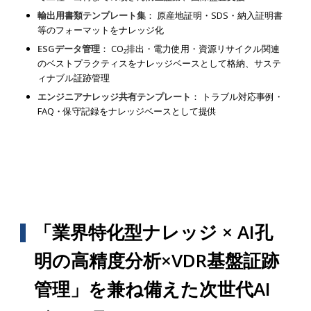
輸出用書類テンプレート集
： 原産地証明・SDS・納入証明書
等のフォーマットをナレッジ化
ESGデータ管理
： CO₂排出・電力使用・資源リサイクル関連
のベストプラクティスをナレッジベースとして格納、サステ
ィナブル証跡管理
エンジニアナレッジ共有テンプレート
： トラブル対応事例・
FAQ・保守記録をナレッジベースとして提供
「業界特化型ナレッジ × AI孔
明の高精度分析×VDR基盤証跡
管理」を兼ね備えた次世代AI