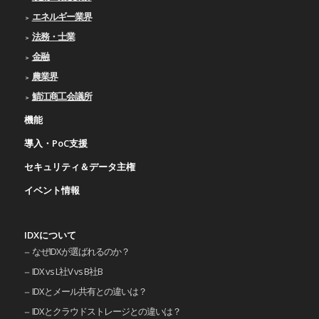
エネルギー業界
法務・士業
金融
農業界
鯖江商工会議所
機能
導入・PoC支援
セキュリティ＆データ主権
イベント情報
IDXについて
なぜIDXが選ばれるのか？
IDX vs L社V vs B社B
IDXとメール共有との違いは？
IDXとクラウドストレージとの違いは？