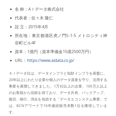
名 称：AＩデータ株式会社
代表者：佐々木 隆仁
設 立：2015年4月
所在地：東京都港区虎ノ門5-1-5 メトロシティ神
谷町ビル4F
資本：1億円（資本準備金15億2500万円）
URL：
https://www.aidata.co.jp/
ＡＩデータ社は、データインフラと知財インフラを基盤に、
20年以上にわたり企業や個人のデータ資産を守り、活用する
事業を展開してきました。1万社以上の企業、100万人以上
のお客様から信頼を得ており、データ共有、バックアップ、
復旧、移行、消去を包括する「データエコシステム事業」で
は、BCNアワードで16年連続販売本数1位を獲得していま
す。