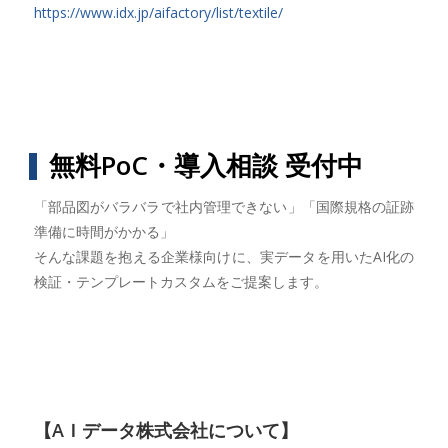
https://www.idx.jp/aifactory/list/textile/
無料PoC・導入相談 受付中
「部品図がバラバラで社内管理できない」「国際規格の証跡
準備に時間がかかる」
そんな課題を抱える企業様向けに、実データを用いたAI化の
検証・テンプレートカスタムをご提案します。
【AＩデータ株式会社について】